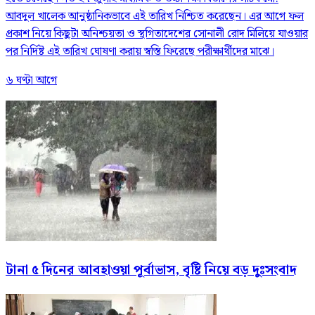
আবদুল খালেক আনুষ্ঠানিকভাবে এই তারিখ নিশ্চিত করেছেন। এর আগে ফল
প্রকাশ নিয়ে কিছুটা অনিশ্চয়তা ও স্থগিতাদেশের সোনালী রোদ মিলিয়ে যাওয়ার
পর নির্দিষ্ট এই তারিখ ঘোষণা করায় স্বস্তি ফিরেছে পরীক্ষার্থীদের মাঝে।
৬ ঘণ্টা আগে
টানা ৫ দিনের আবহাওয়া পূর্বাভাস, বৃষ্টি নিয়ে বড় দুঃসংবাদ