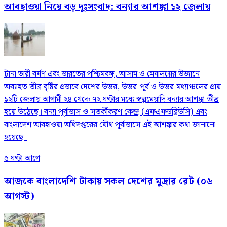
আবহাওয়া নিয়ে বড় দুঃসংবাদ: বন্যার আশঙ্কা ১২ জেলায়
টানা ভারী বর্ষণ এবং ভারতের পশ্চিমবঙ্গ, আসাম ও মেঘালয়ের উজানে
অব্যাহত তীব্র বৃষ্টির প্রভাবে দেশের উত্তর, উত্তর-পূর্ব ও উত্তর-মধ্যাঞ্চলের প্রায়
১২টি জেলায় আগামী ২৪ থেকে ৭২ ঘণ্টার মধ্যে স্বল্পমেয়াদি বন্যার আশঙ্কা তীব্র
হয়ে উঠেছে। বন্যা পূর্বাভাস ও সতর্কীকরণ কেন্দ্র (এফএফডব্লিউসি) এবং
বাংলাদেশ আবহাওয়া অধিদপ্তরের যৌথ পূর্বাভাসে এই আশঙ্কার কথা জানানো
হয়েছে।
৫ ঘণ্টা আগে
আজকে বাংলাদেশি টাকায় সকল দেশের মুদ্রার রেট (০৬
আগস্ট)