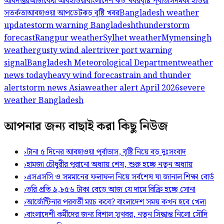
অধিদপ্তর
আজকের আবহাওয়া
বাংলাদেশ ঝড় খবর
বৃষ্টি পূর্বাভাস
দমকা হাওয়া
সতর্কতা
আবহাওয়া আপডেট
ঝড় বৃষ্টি খবর
Bangladesh weather
update
storm warning Bangladesh
thunderstorm
forecast
Rangpur weather
Sylhet weather
Mymensingh
weather
gusty wind alert
river port warning
signal
Bangladesh Meteorological Department
weather
news today
heavy wind forecast
rain and thunder
alert
storm news Asia
weather alert April 2026
severe
weather Bangladesh
আপনার জন্য বাছাই করা কিছু নিউজ
›
টানা ৫ দিনের আবহাওয়া পূর্বাভাস, বৃষ্টি নিয়ে বড় দুঃসংবাদ
›
হামজা চৌধুরীর পুরানো অধ্যায় শেষ, শুরু হচ্ছে নতুন অধ্যায়
›
এসএসসি ও সমমানের ফলাফল নিয়ে সর্বশেষ যা জানাল শিক্ষা বোর্ড
›
ভরি প্রতি ৯,৮৫৬ টাকা বেড়ে আজ যে দামে বিক্রি হচ্ছে সোনা
›
আর্জেন্টিনার পরবর্তী ম্যাচ কবে? বাংলাদেশ সময় কখন হবে খেলা
›
বাংলাদেশী কর্মীদের জন্য বিশাল সুখবর, নতুন সিদ্ধান্ত নিলো সৌদি