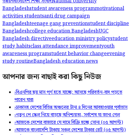
উন্নয়ন
বাংলাদেশ শিক্ষা সংবাদ
National University
Bangladesh
student awareness program
motivational
activities students
anti drug campaign
Bangladesh
teenage gang prevention
student discipline
Bangladesh
college education Bangladesh
UGC
Bangladesh directive
education ministry policy
student
study habits
class attendance improvement
youth
awareness program
student behavior change
evening
study routine
Bangladesh education news
আপনার জন্য বাছাই করা কিছু নিউজ
›
বিএনপির ছয় মাস পূর্ণ হতে যাচ্ছে: আসছে পরিবর্তন-বাদ পড়তে
পারেন যারা
›
ঢাকাসহ দেশের বিভিন্ন অঞ্চলের টানা ৪ দিনের আবহাওয়ার পূর্বাভাস
›
নতুন পে স্কেল নিয়ে বাড়ছে অনিশ্চয়তা, সর্বশেষ যা জানা গেল
›
আজকে দেশের বাজারে যে দামে বিক্রি হচ্ছে সোনা (০৫ আগস্ট)
›
আজকে বাংলাদেশি টাকায় সকল দেশের টাকার রেট (০৫ আগস্ট)