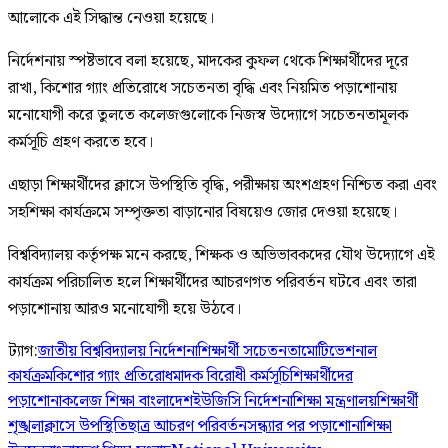
আলোকে এই সিদ্ধান্ত নেওয়া হয়েছে।
নির্দেশনায় স্পষ্টভাবে বলা হয়েছে, মাদকের কুফল থেকে শিক্ষার্থীদের দূরে
রাখা, কিশোর গ্যাং প্রতিরোধে সচেতনতা বৃদ্ধি এবং নিয়মিত পড়াশোনায়
মনোযোগী করে তুলতে কলেজগুলোকে নিজস্ব উদ্যোগে সচেতনতামূলক
কর্মসূচি গ্রহণ করতে হবে।
এছাড়া শিক্ষার্থীদের ক্লাসে উপস্থিতি বৃদ্ধি, পরীক্ষায় অংশগ্রহণ নিশ্চিত করা এবং
সহশিক্ষা কার্যক্রমে সম্পৃক্ততা বাড়ানোর বিষয়েও জোর দেওয়া হয়েছে।
বিশ্ববিদ্যালয় কর্তৃপক্ষ মনে করছে, শিক্ষক ও অভিভাবকদের যৌথ উদ্যোগে এই
কার্যক্রম পরিচালিত হলে শিক্ষার্থীদের আচরণগত পরিবর্তন ঘটবে এবং তারা
পড়াশোনায় আরও মনোযোগী হয়ে উঠবে।
ট্যাগ:
জাতীয় বিশ্ববিদ্যালয় নির্দেশনা
শিক্ষার্থী সচেতনতা
মোটিভেশনাল
কার্যক্রম
কিশোর গ্যাং প্রতিরোধ
মাদক বিরোধী কর্মসূচি
শিক্ষার্থীদের
পড়াশোনা
কলেজ শিক্ষা বাংলাদেশ
ইউজিসি নির্দেশনা
শিক্ষা মন্ত্রণালয়
শিক্ষার্থী
শৃঙ্খলা
ক্লাসে উপস্থিতি
ছাত্র আচরণ পরিবর্তন
সন্ধ্যার পর পড়াশোনা
শিক্ষা