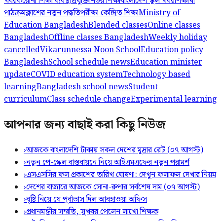
খবর
করোনা শিক্ষা ব্যবস্থা
প্রযুক্তিনির্ভর শিক্ষা
বাংলাদেশ স্কুল খবর
শিক্ষার্থী
পাঠক্রম
ক্লাশের নতুন পদ্ধতি
পরীক্ষা কেন্দ্রিত শিক্ষা
Ministry of
Education Bangladesh
Blended classes
Online classes
Bangladesh
Offline classes Bangladesh
Weekly holiday
cancelled
Vikarunnessa Noon School
Education policy
Bangladesh
School schedule news
Education minister
update
COVID education system
Technology based
learning
Bangladesh school news
Student
curriculum
Class schedule change
Experimental learning
আপনার জন্য বাছাই করা কিছু নিউজ
›
আজকে বাংলাদেশি টাকায় সকল দেশের মুদ্রার রেট (০৭ আগস্ট)
›
নতুন পে-স্কেল বাস্তবায়নে নিয়ে আইএমএফের নতুন পরামর্শ
›
এসএসসির ফল প্রকাশের তারিখ ঘোষণা: দেখুন ফলাফল দেখার নিয়ম
›
দেশের বাজারে আজকে সোনা-রুপার সর্বশেষ দাম (০৭ আগস্ট)
›
বৃষ্টি নিয়ে যে পূর্বাভাস দিল আবহাওয়া অফিস
›
প্রধানমন্ত্রীর সম্মতি, সুখবর পেলেন লাখো শিক্ষক