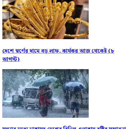
দেশে স্বর্ণের দামে বড় লাফ, কার্যকর আজ থেকেই (৮
আগস্ট)