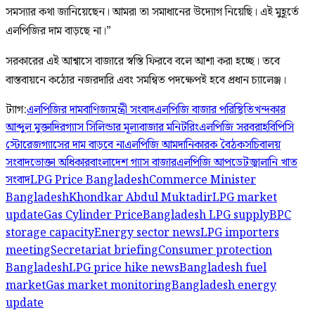
সমস্যার কথা জানিয়েছেন। আমরা তা সমাধানের উদ্যোগ নিয়েছি। এই মুহূর্তে
এলপিজির দাম বাড়ছে না।”
সরকারের এই আশ্বাসে বাজারে স্বস্তি ফিরবে বলে আশা করা হচ্ছে। তবে
বাস্তবায়নে কঠোর নজরদারি এবং সমন্বিত পদক্ষেপই হবে প্রধান চ্যালেঞ্জ।
ট্যাগ:
এলপিজির দাম
বাণিজ্যমন্ত্রী সংবাদ
এলপিজি বাজার পরিস্থিতি
খন্দকার
আব্দুল মুক্তাদির
গ্যাস সিলিন্ডার মূল্য
বাজার মনিটরিং
এলপিজি সরবরাহ
বিপিসি
স্টোরেজ
গ্যাসের দাম বাড়বে না
এলপিজি আমদানিকারক বৈঠক
সচিবালয়
সংবাদ
ভোক্তা অধিকার
বাংলাদেশ গ্যাস বাজার
এলপিজি আপডেট
জ্বালানি খাত
সংবাদ
LPG Price Bangladesh
Commerce Minister
Bangladesh
Khondkar Abdul Muktadir
LPG market
update
Gas Cylinder Price
Bangladesh LPG supply
BPC
storage capacity
Energy sector news
LPG importers
meeting
Secretariat briefing
Consumer protection
Bangladesh
LPG price hike news
Bangladesh fuel
market
Gas market monitoring
Bangladesh energy
update