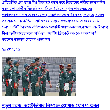
ঐতিহাসিক এক জয়ে বিশ্ব ক্রিকেটে নতুন করে নিজেদের শক্তির জানান দিল
বাংলাদেশ জাতীয় ক্রিকেট দল। সিলেট টেস্টে দুর্দান্ত পারফরম্যান্সে
পাকিস্তানকে ৭৮ রানে হারিয়ে শুধু ম্যাচই জেতেনি টাইগাররা, গড়েছে একের
পর এক অনন্য কীর্তিও। এই জয়ের মাধ্যমে প্রথমবারের মতো ঘরের মাঠে
কোনো টেস্ট সিরিজে প্রতিপক্ষকে হোয়াইটওয়াশ করল বাংলাদেশ। একই সঙ্গে
টানা দ্বিতীয়বারের মতো পাকিস্তান জাতীয় ক্রিকেট দল-কে ধবলধোলাই
করলেন নাজমুল হোসেন শান্তর দল।
২০ মে ২০২৬
নতুন চমক: অস্ট্রেলিয়ার বিপক্ষে স্কোয়াড ঘোষণা করল