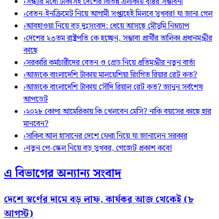
›
সন্ধ্যার মধ্যে ঢাকাসহ দেশের বিভিন্ন এলাকায় বৃষ্টির সম্ভাবনা
›
বেতন-ইনক্রিমেট নিয়ে আগামী সপ্তাহেই মিলবে সুখবর! যা জানা গেল
›
আবহাওয়া নিয়ে বড় দুঃসংবাদ: ধেয়ে আসছে মৌসুমি নিম্নচাপ
›
দেশের ২৩তম রাষ্ট্রপতি কে হচ্ছেন, সম্ভাব্য প্রার্থীর তালিকা প্রধানমন্ত্রীর
কাছে
›
সরকারি কর্মচারীদের বেতন ও গ্রেড নিয়ে প্রতিমন্ত্রীর নতুন বার্তা
›
আজকে বাংলাদেশি টাকায় মালয়েশিয়া রিংগিত রিয়ার রেট কত?
›
আজকে বাংলাদেশি টাকায় সৌদি রিয়াল রেট কত? জানুন সর্বশেষ
আপডেট
›
২০২৮ কোপা আমেরিকায় কি খেলবেন মেসি? নাকি বয়সের কাছে হার
মানবেন?
›
সাকিব আল হাসানের দেশে ফেরা নিয়ে যা জানালেন সরকার
›
নতুন পে-স্কেল নিয়ে বড় সুখবর, গেজেট প্রকাশ কবে!
এ বিভাগের অন্যান্য সংবাদ
দেশে স্বর্ণের দামে বড় লাফ, কার্যকর আজ থেকেই (৮
আগস্ট)