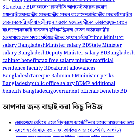
Structure BD
বাংলাদেশ রাজনীতি আপডেট
তারেক রহমান
প্রধানমন্ত্রী
প্রধানমন্ত্রীর বেতন
মন্ত্রীর বেতন বাংলাদেশ
প্রতিমন্ত্রীর বেতন
উপমন্ত্রীর
বেতন
সরকারি সুবিধা মন্ত্রী
নতুন সরকার ২০২৬
মন্ত্রীদের ভাতা
করমুক্ত বেতন
বাংলাদেশ
সরকারি বাসভবন সুবিধা
মন্ত্রিসভা বেতন কাঠামো
রাষ্ট্রীয়
কোষাগার
সংসদ সদস্য সুবিধা
মন্ত্রীদের সুযোগ সুবিধা
Prime Minister
salary Bangladesh
Minister salary BD
State Minister
salary Bangladesh
Deputy Minister salary BD
Bangladesh
cabinet benefits
tax free salary ministers
official
residence facility BD
cabinet allowances
Bangladesh
Tareque Rahman PM
minister perks
Bangladesh
public office salary BD
MP additional
benefits Bangladesh
government officials benefits BD
আপনার জন্য বাছাই করা কিছু নিউজ
›
আবশেষে বেরিয়ে এলো বিশ্বকাপে আর্জেন্টিনার হারের চাঞ্চল্যকর তথ্য
›
দেশে স্বর্ণের দামে বড় লাফ, কার্যকর আজ থেকেই (৮ আগস্ট)