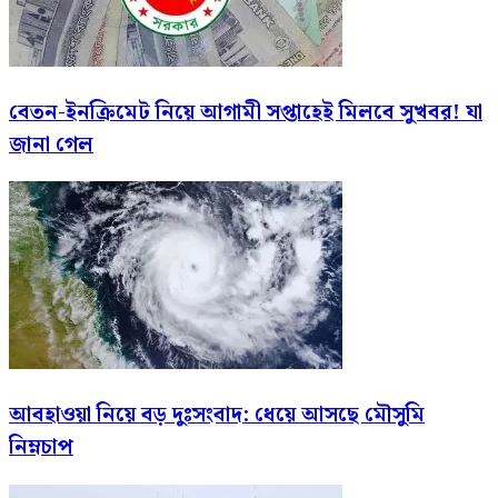
বেতন-ইনক্রিমেট নিয়ে আগামী সপ্তাহেই মিলবে সুখবর! যা
জানা গেল
আবহাওয়া নিয়ে বড় দুঃসংবাদ: ধেয়ে আসছে মৌসুমি
নিম্নচাপ