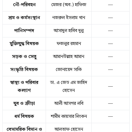
নৌ-পরিবহন
মেজর (অব.) হাফিজ
—
শ্রম ও কর্মসংস্থান
নজরুল ইসলাম খান
—
পানিসম্পদ
আসাদুল হাবিব দুলু
—
মুক্তিযুদ্ধ বিষয়ক
ফজলুর রহমান
—
সড়ক ও সেতু
আমানউল্লাহ আমান
—
সংস্কৃতি বিষয়ক
জোনায়েদ সাকি
—
স্বাস্থ্য ও পরিবার
ডা. এ জেড এম জাহিদ
—
কল্যাণ
হোসেন
যুব ও ক্রীড়া
আলী আসগর লবি
—
ধর্ম বিষয়ক
শামীম কায়সার লিংকন
—
বেসামরিক বিমান ও
আলতাফ হোসেন