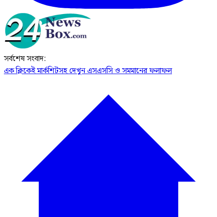
সর্বশেষ সংবাদ:
এক ক্লিকেই মার্কশিটসহ দেখুন এসএসসি ও সমমানের ফলাফল