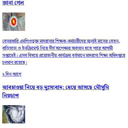
জানা গেল
বেসরকারি এমপিওভুক্ত মাদরাসার শিক্ষক-কর্মচারীদের জুলাই মাসের বেতন,
বাড়িভাড়া ও ইনক্রিমেন্ট নিয়ে দীর্ঘ অপেক্ষার অবসান হতে পারে আগামী
সপ্তাহেই। এসব বিষয়ে প্রয়োজনীয় কার্যক্রম বর্তমানে মাদরাসা শিক্ষা অধিদপ্তরে
চলমান রয়েছে।
২ দিন আগে
আবহাওয়া নিয়ে বড় দুঃসংবাদ: ধেয়ে আসছে মৌসুমি
নিম্নচাপ