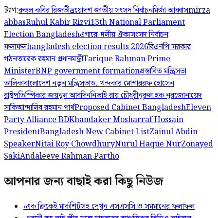
ট্যাগ:
রুহুল কবির রিজভী
ত্রয়োদশ জাতীয় সংসদ নির্বাচন
মির্জা আব্বাস
mirza
abbas
Ruhul Kabir Rizvi
13th National Parliament
Election Bangladesh
এগারো দলীয় ঐক্য
সংসদ নির্বাচন
ফলাফল
bangladesh election results 2026
বিএনপি সরকার
গঠন
তারেক রহমান প্রধানমন্ত্রী
Tarique Rahman Prime
Minister
BNP government formation
প্রস্তাবিত মন্ত্রিসভা
তালিকা
বাংলাদেশ নতুন মন্ত্রিসভা
ড. খন্দকার মোশাররফ হোসেন
রাষ্ট্রপতি
স্পিকার জয়নুল আবদিন
নিতাই রায় চৌধুরী
নূরুল হক নূর
জোনায়েদ
সাকি
আন্দালিব রহমান পার্থ
Proposed Cabinet Bangladesh
Eleven
Party Alliance BD
Khandaker Mosharraf Hossain
President
Bangladesh New Cabinet List
Zainul Abdin
Speaker
Nitai Roy Chowdhury
Nurul Haque Nur
Zonayed
Saki
Andaleeve Rahman Partho
আপনার জন্য বাছাই করা কিছু নিউজ
›
এক ক্লিকেই মার্কশিটসহ দেখুন এসএসসি ও সমমানের ফলাফল