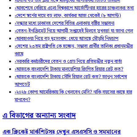
›
প্রবাসী বড় ভাই স্ত্রীর সঙ্গে মাহবুবের আপত্তিকর ভিডিও ভাইরাল ​
›
আবশেষে বেরিয়ে এলো বিশ্বকাপে আর্জেন্টিনার হারের চাঞ্চল্যকর তথ্য
›
দেশে স্বর্ণের দামে বড় লাফ, কার্যকর আজ থেকেই (৮ আগস্ট)
›
সন্ধ্যার মধ্যে ঢাকাসহ দেশের বিভিন্ন এলাকায় বৃষ্টির সম্ভাবনা
›
বেতন-ইনক্রিমেট নিয়ে আগামী সপ্তাহেই মিলবে সুখবর! যা জানা গেল
›
আবহাওয়া নিয়ে বড় দুঃসংবাদ: ধেয়ে আসছে মৌসুমি নিম্নচাপ
›
দেশের ২৩তম রাষ্ট্রপতি কে হচ্ছেন, সম্ভাব্য প্রার্থীর তালিকা প্রধানমন্ত্রীর
কাছে
›
সরকারি কর্মচারীদের বেতন ও গ্রেড নিয়ে প্রতিমন্ত্রীর নতুন বার্তা
›
আজকে বাংলাদেশি টাকায় মালয়েশিয়া রিংগিত রিয়ার রেট কত?
›
আজকে বাংলাদেশি টাকায় সৌদি রিয়াল রেট কত? জানুন সর্বশেষ
আপডেট
›
২০২৮ কোপা আমেরিকায় কি খেলবেন মেসি? নাকি বয়সের কাছে হার
মানবেন?
এ বিভাগের অন্যান্য সংবাদ
এক ক্লিকেই মার্কশিটসহ দেখুন এসএসসি ও সমমানের