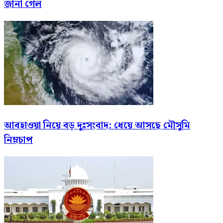
জানা গেল
আবহাওয়া নিয়ে বড় দুঃসংবাদ: ধেয়ে আসছে মৌসুমি
নিম্নচাপ