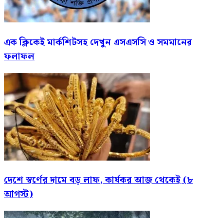
এক ক্লিকেই মার্কশিটসহ দেখুন এসএসসি ও সমমানের
ফলাফল
দেশে স্বর্ণের দামে বড় লাফ, কার্যকর আজ থেকেই (৮
আগস্ট)