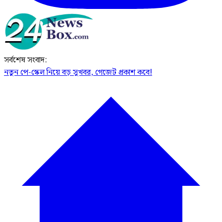
সর্বশেষ সংবাদ:
নতুন পে-স্কেল নিয়ে বড় সুখবর, গেজেট প্রকাশ কবে!