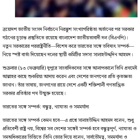
ত্রয়োদশ জাতীয় সংসদ নির্বাচনে নিরঙ্কুশ সংখ্যাগরিষ্ঠতা অর্জনের পর সরকার
গঠনের চূড়ান্ত প্রস্তুতিতে রয়েছে বাংলাদেশ জাতীয়তাবাদী দল (বিএনপি)।
নতুন সরকারের পররাষ্ট্রনীতি—বিশেষ করে ভারতের সঙ্গে ভবিষ্যৎ সম্পর্ক—
নিয়ে স্পষ্ট বার্তা দিয়েছেন দলের স্থায়ী কমিটির সদস্য সালাহউদ্দ্দিন আহমদ।
শুক্রবার (১৩ ফেব্রুয়ারি) দুপুরে সাংবাদিকদের সঙ্গে আলাপকালে তিনি প্রথমেই
আল্লাহর কাছে শুকরিয়া আদায় করেন এবং দেশের জনগণের প্রতি কৃতজ্ঞতা
জানান। তাঁর ভাষায়, জনগণের রায়ে দেশে একটি শক্তিশালী গণতান্ত্রিক
সরকার প্রতিষ্ঠার পথ উন্মুক্ত হয়েছে।
ভারতের সঙ্গে সম্পর্ক: বন্ধুত্ব, ন্যায্যতা ও সমমর্যাদা
ভারতের সঙ্গে সম্পর্ক কেমন হবে—এ প্রশ্নে সালাহউদ্দিন আহমদ বলেন, শুধু
প্রতিবেশী রাষ্ট্র নয়, বিশ্বের সব দেশের সঙ্গেই সম্পর্ক হবে বন্ধুত্বপূর্ণ, ন্যায্যতা ও
সমঅধিকারের ভিত্তিতে।তিনি জোর দিয়ে বলেন, সার্বভৌমত্ব, সমমর্যাদা ও