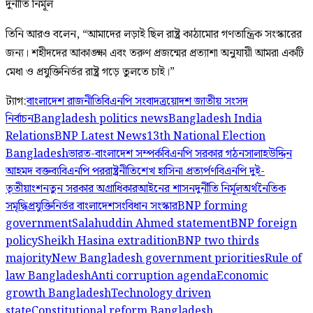
দুর্নীতি নির্মূল
তিনি আরও বলেন, “আমাদের লড়াই ছিল রাষ্ট্র কাঠামোর গণতান্ত্রিক সংস্কারের
জন্য। শহীদদের আকাঙ্ক্ষা এবং তরুণ প্রজন্মের প্রত্যাশা অনুযায়ী আমরা একটি
মেধা ও প্রযুক্তিনির্ভর রাষ্ট্র গড়ে তুলতে চাই।”
ট্যাগ:
বাংলাদেশ রাজনীতি
বিএনপি সংবাদ
ত্রয়োদশ জাতীয় সংসদ
নির্বাচন
Bangladesh politics news
Bangladesh India
Relations
BNP Latest News
13th National Election
Bangladesh
ভারত-বাংলাদেশ সম্পর্ক
বিএনপি সরকার গঠন
সালাহউদ্দিন
আহমদ বক্তব্য
বিএনপি পররাষ্ট্রনীতি
শেখ হাসিনা প্রত্যর্পণ
বিএনপি দুই-
তৃতীয়াংশ
নতুন সরকার অগ্রাধিকার
আইনের শাসন
দুর্নীতি নির্মূল
অর্থনৈতিক
সমৃদ্ধি
প্রযুক্তিনির্ভর বাংলাদেশ
সংবিধান সংস্কার
BNP forming
government
Salahuddin Ahmed statement
BNP foreign
policy
Sheikh Hasina extradition
BNP two thirds
majority
New Bangladesh government priorities
Rule of
law Bangladesh
Anti corruption agenda
Economic
growth Bangladesh
Technology driven
state
Constitutional reform Bangladesh