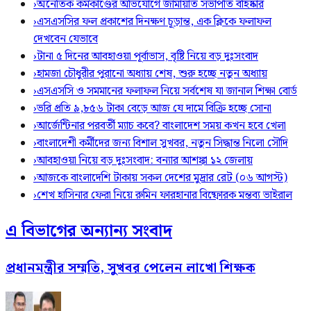
›
অনৈতিক কর্মকাণ্ডের অভিযোগে জামায়াত সভাপতি বহিষ্কার
›
এসএসসির ফল প্রকাশের দিনক্ষণ চূড়ান্ত, এক ক্লিকে ফলাফল
দেখবেন যেভাবে
›
টানা ৫ দিনের আবহাওয়া পূর্বাভাস, বৃষ্টি নিয়ে বড় দুঃসংবাদ
›
হামজা চৌধুরীর পুরানো অধ্যায় শেষ, শুরু হচ্ছে নতুন অধ্যায়
›
এসএসসি ও সমমানের ফলাফল নিয়ে সর্বশেষ যা জানাল শিক্ষা বোর্ড
›
ভরি প্রতি ৯,৮৫৬ টাকা বেড়ে আজ যে দামে বিক্রি হচ্ছে সোনা
›
আর্জেন্টিনার পরবর্তী ম্যাচ কবে? বাংলাদেশ সময় কখন হবে খেলা
›
বাংলাদেশী কর্মীদের জন্য বিশাল সুখবর, নতুন সিদ্ধান্ত নিলো সৌদি
›
আবহাওয়া নিয়ে বড় দুঃসংবাদ: বন্যার আশঙ্কা ১২ জেলায়
›
আজকে বাংলাদেশি টাকায় সকল দেশের মুদ্রার রেট (০৬ আগস্ট)
›
শেখ হাসিনার ফেরা নিয়ে রুমিন ফারহানার বিষ্ফোরক মন্তব্য ভাইরাল
এ বিভাগের অন্যান্য সংবাদ
প্রধানমন্ত্রীর সম্মতি, সুখবর পেলেন লাখো শিক্ষক