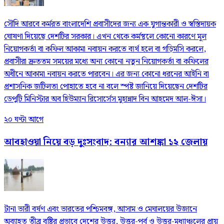
সৌদি আরবে কর্মরত বাংলাদেশি প্রবাসীদের জন্য এক যুগান্তকারী ও স্বস্তিদায়ক
ঘোষণা দিয়েছে দেশটির সরকার। এখন থেকে কর্মস্থলে কোনো কারণে মূল
নিয়োগকর্তা বা কফিল আকামা নবায়ন করতে ব্যর্থ হলে বা গড়িমসি করলে,
প্রবাসীরা দ্রুততম সময়ের মধ্যে অন্য কোনো নতুন নিয়োগকর্তা বা কফিলের
অধীনে আকামা নবায়ন করতে পারবেন। এর জন্য কোনো ধরনের আইনি বা
প্রশাসনিক জটিলতা পোহাতে হবে না বলে স্পষ্ট জানিয়ে দিয়েছেন দেশটির
ডেপুটি মিনিস্টার অব হিউম্যান রিসোর্সেস মুহান্নাদ বিন আহমেদ আল-ঈসা।
২০ ঘণ্টা আগে
আবহাওয়া নিয়ে বড় দুঃসংবাদ: বন্যার আশঙ্কা ১২ জেলায়
টানা ভারী বর্ষণ এবং ভারতের পশ্চিমবঙ্গ, আসাম ও মেঘালয়ের উজানে
অব্যাহত তীব্র বৃষ্টির প্রভাবে দেশের উত্তর, উত্তর-পূর্ব ও উত্তর-মধ্যাঞ্চলের প্রায়