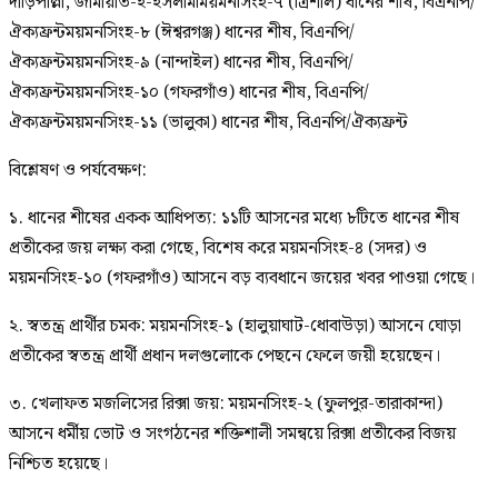
দাঁড়িপাল্লা, জামায়াত-ই-ইসলামীময়মনসিংহ-৭ (ত্রিশাল) ধানের শীষ, বিএনপি/
ঐক্যফ্রন্টময়মনসিংহ-৮ (ঈশ্বরগঞ্জ) ধানের শীষ, বিএনপি/
ঐক্যফ্রন্টময়মনসিংহ-৯ (নান্দাইল) ধানের শীষ, বিএনপি/
ঐক্যফ্রন্টময়মনসিংহ-১০ (গফরগাঁও) ধানের শীষ, বিএনপি/
ঐক্যফ্রন্টময়মনসিংহ-১১ (ভালুকা) ধানের শীষ, বিএনপি/ঐক্যফ্রন্ট
বিশ্লেষণ ও পর্যবেক্ষণ:
১. ধানের শীষের একক আধিপত্য: ১১টি আসনের মধ্যে ৮টিতে ধানের শীষ
প্রতীকের জয় লক্ষ্য করা গেছে, বিশেষ করে ময়মনসিংহ-৪ (সদর) ও
ময়মনসিংহ-১০ (গফরগাঁও) আসনে বড় ব্যবধানে জয়ের খবর পাওয়া গেছে।
২. স্বতন্ত্র প্রার্থীর চমক: ময়মনসিংহ-১ (হালুয়াঘাট-ধোবাউড়া) আসনে ঘোড়া
প্রতীকের স্বতন্ত্র প্রার্থী প্রধান দলগুলোকে পেছনে ফেলে জয়ী হয়েছেন।
৩. খেলাফত মজলিসের রিক্সা জয়: ময়মনসিংহ-২ (ফুলপুর-তারাকান্দা)
আসনে ধর্মীয় ভোট ও সংগঠনের শক্তিশালী সমন্বয়ে রিক্সা প্রতীকের বিজয়
নিশ্চিত হয়েছে।