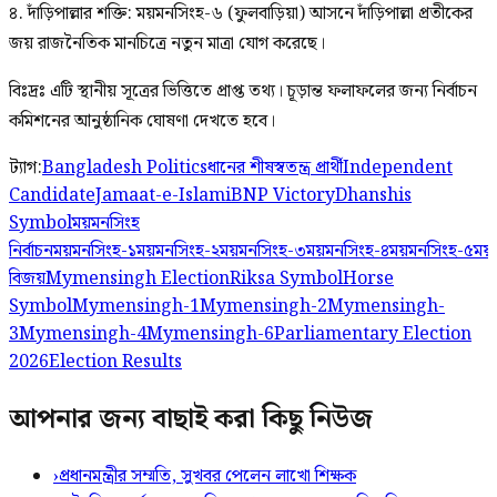
৪. দাঁড়িপাল্লার শক্তি: ময়মনসিংহ-৬ (ফুলবাড়িয়া) আসনে দাঁড়িপাল্লা প্রতীকের
জয় রাজনৈতিক মানচিত্রে নতুন মাত্রা যোগ করেছে।
বিঃদ্রঃ এটি স্থানীয় সূত্রের ভিত্তিতে প্রাপ্ত তথ্য। চূড়ান্ত ফলাফলের জন্য নির্বাচন
কমিশনের আনুষ্ঠানিক ঘোষণা দেখতে হবে।
ট্যাগ:
Bangladesh Politics
ধানের শীষ
স্বতন্ত্র প্রার্থী
Independent
Candidate
Jamaat-e-Islami
BNP Victory
Dhanshis
Symbol
ময়মনসিংহ
নির্বাচন
ময়মনসিংহ-১
ময়মনসিংহ-২
ময়মনসিংহ-৩
ময়মনসিংহ-৪
ময়মনসিংহ-৫
ময়
বিজয়
Mymensingh Election
Riksa Symbol
Horse
Symbol
Mymensingh-1
Mymensingh-2
Mymensingh-
3
Mymensingh-4
Mymensingh-6
Parliamentary Election
2026
Election Results
আপনার জন্য বাছাই করা কিছু নিউজ
›
প্রধানমন্ত্রীর সম্মতি, সুখবর পেলেন লাখো শিক্ষক