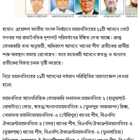
হাসান: ত্রয়োদশ জাতীয় সংসদ নির্বাচনে ময়মনসিংহের ১১টি আসনে ভোট
গণনার পর রাজনৈতিক দৃশ্যপট পরিবর্তনের ইঙ্গিত দেখা যাচ্ছে। প্রাপ্ত
বেসরকারি তথ্য অনুযায়ী, অধিকাংশ আসনে ‘ধানের শীষ’ প্রতীকের প্রার্থীরা
শক্ত অবস্থান বজায় রেখেছেন। তবে কয়েকটি আসনে স্বতন্ত্র ও অন্যান্য
প্রতীকের বিজয় চমক সৃষ্টি করেছে।
নিচে ময়মনসিংহের ১১টি আসনের বর্তমান পরিস্থিতির সারসংক্ষেপ দেওয়া
হলো:
ময়মনসিংহ আসনভিত্তিক বেসরকারি ফলাফল:ময়মনসিংহ-১ (হালুয়াঘাট-
ধোবাউড়া) ঘোড়া, স্বতন্ত্র/অন্যান্যময়মনসিংহ-২ (ফুলপুর-তারাকান্দা) রিক্সা,
খেলাফত মজলিসময়মনসিংহ-৩ (গৌরিপুর) ধানের শীষ, বিএনপি/
ঐক্যফ্রন্টময়মনসিংহ-৪ (সদর) ধানের শীষ, বিএনপি/ঐক্যফ্রন্টময়মনসিংহ-৫
(মুক্তাগাছা) ধানের শীষ, বিএনপি/ঐক্যফ্রন্টময়মনসিংহ-৬ (ফুলবাড়িয়া)