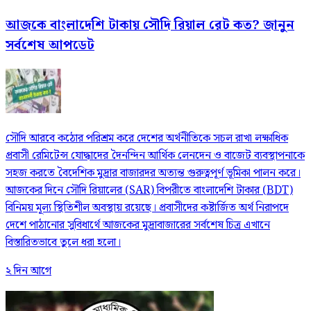
আজকে বাংলাদেশি টাকায় সৌদি রিয়াল রেট কত? জানুন
সর্বশেষ আপডেট
সৌদি আরবে কঠোর পরিশ্রম করে দেশের অর্থনীতিকে সচল রাখা লক্ষাধিক
প্রবাসী রেমিটেন্স যোদ্ধাদের দৈনন্দিন আর্থিক লেনদেন ও বাজেট ব্যবস্থাপনাকে
সহজ করতে বৈদেশিক মুদ্রার বাজারদর অত্যন্ত গুরুত্বপূর্ণ ভূমিকা পালন করে।
আজকের দিনে সৌদি রিয়ালের (SAR) বিপরীতে বাংলাদেশি টাকার (BDT)
বিনিময় মূল্য স্থিতিশীল অবস্থায় রয়েছে। প্রবাসীদের কষ্টার্জিত অর্থ নিরাপদে
দেশে পাঠানোর সুবিধার্থে আজকের মুদ্রাবাজারের সর্বশেষ চিত্র এখানে
বিস্তারিতভাবে তুলে ধরা হলো।
২ দিন আগে