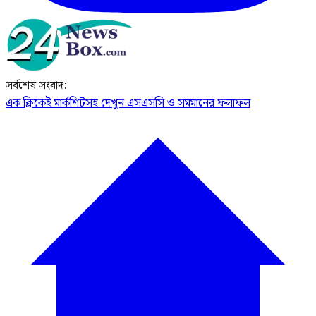
সর্বশেষ সংবাদ:
এক ক্লিকেই মার্কশিটসহ দেখুন এসএসসি ও সমমানের ফলাফল