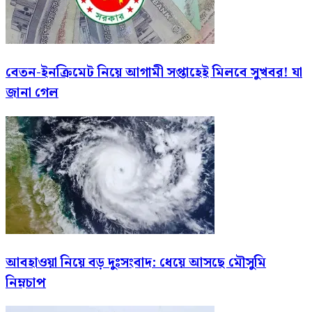
বেতন-ইনক্রিমেট নিয়ে আগামী সপ্তাহেই মিলবে সুখবর! যা
জানা গেল
আবহাওয়া নিয়ে বড় দুঃসংবাদ: ধেয়ে আসছে মৌসুমি
নিম্নচাপ