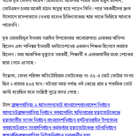
তাকে মৃত ঘোষণা করেন। প্রিজাইডিং অফিসার শামীম আল মামুন জানান,
ভোটগ্রহণ চলার মাঝেই হঠাৎ অসুস্থ হয়ে পড়েন তিনি। পরে সহকর্মীদের দ্রুত
উদ্যোগে হাসপাতালে নেওয়া হলেও চিকিৎসকেরা আর তাকে ফিরিয়ে আনতে
পারেননি।
মৃত মোজাহিদুল ইসলাম সরাইল উপজেলার খালোয়াপাড়া এলাকার বাসিন্দা
ছিলেন এবং পানিশ্বর ইসলামী ফাউন্ডেশনের একজন শিক্ষক হিসেবে কর্মরত
ছিলেন। তার আকস্মিক মৃত্যুতে সহকর্মী, শিক্ষার্থী ও এলাকাবাসীর মধ্যে শোকের
ছায়া নেমে এসেছে।
উল্লেখ্য, জেলা পরিষদ অডিটোরিয়াম ভোটকেন্দ্র নং-৫১-এ মোট ভোটার সংখ্যা
ছিল ২ হাজার ৪৩৫ জন। ঘটনার সময় পর্যন্ত ওই কেন্দ্রে প্রায় ৪ শতাধিক ভোট
কাস্ট হয়েছিল বলে সংশ্লিষ্ট সূত্রে জানা গেছে।
ট্যাগ:
ব্রাহ্মণবাড়িয়া-২ আসন
গণভোট বাংলাদেশ
বাংলাদেশ নির্বাচন
আপডেট
ব্রাহ্মণবাড়িয়া নির্বাচন খবর
পোলিং অফিসারের মৃত্যু
ভোটকেন্দ্রে
মৃত্যু
জাতীয় সংসদ নির্বাচন বাংলাদেশ
নির্বাচন দুর্ঘটনা
সরাইল উপজেলা
খবর
ভোটগ্রহণ সংবাদ
নির্বাচন কর্মকর্তার মৃত্যু
ভোটকেন্দ্র ঘটনা
নির্বাচন
স্বাস্থ্যঝুঁকি
ব্রাহ্মণবাড়িয়া নিউজ
নির্বাচন চলাকালীন মৃত্যু