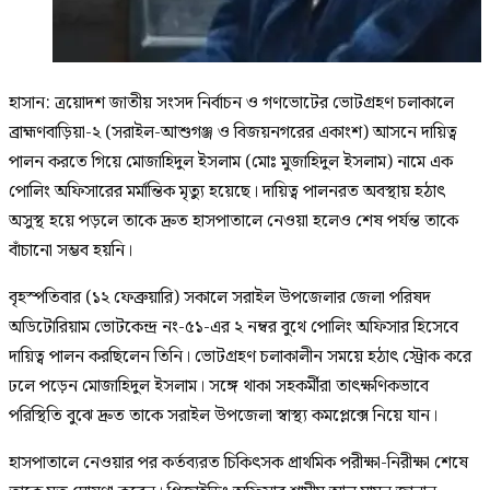
হাসান: ত্রয়োদশ জাতীয় সংসদ নির্বাচন ও গণভোটের ভোটগ্রহণ চলাকালে
ব্রাহ্মণবাড়িয়া-২ (সরাইল-আশুগঞ্জ ও বিজয়নগরের একাংশ) আসনে দায়িত্ব
পালন করতে গিয়ে মোজাহিদুল ইসলাম (মোঃ মুজাহিদুল ইসলাম) নামে এক
পোলিং অফিসারের মর্মান্তিক মৃত্যু হয়েছে। দায়িত্ব পালনরত অবস্থায় হঠাৎ
অসুস্থ হয়ে পড়লে তাকে দ্রুত হাসপাতালে নেওয়া হলেও শেষ পর্যন্ত তাকে
বাঁচানো সম্ভব হয়নি।
বৃহস্পতিবার (১২ ফেব্রুয়ারি) সকালে সরাইল উপজেলার জেলা পরিষদ
অডিটোরিয়াম ভোটকেন্দ্র নং-৫১-এর ২ নম্বর বুথে পোলিং অফিসার হিসেবে
দায়িত্ব পালন করছিলেন তিনি। ভোটগ্রহণ চলাকালীন সময়ে হঠাৎ স্ট্রোক করে
ঢলে পড়েন মোজাহিদুল ইসলাম। সঙ্গে থাকা সহকর্মীরা তাৎক্ষণিকভাবে
পরিস্থিতি বুঝে দ্রুত তাকে সরাইল উপজেলা স্বাস্থ্য কমপ্লেক্সে নিয়ে যান।
হাসপাতালে নেওয়ার পর কর্তব্যরত চিকিৎসক প্রাথমিক পরীক্ষা-নিরীক্ষা শেষে