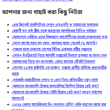
আপনার জন্য বাছাই করা কিছু নিউজ
›
এক ক্লিকেই মার্কশিটসহ দেখুন এসএসসি ও সমমানের ফলাফল
›
প্রবাসী বড় ভাই স্ত্রীর সঙ্গে মাহবুবের আপত্তিকর ভিডিও ভাইরাল ​
›
আবশেষে বেরিয়ে এলো বিশ্বকাপে আর্জেন্টিনার হারের চাঞ্চল্যকর তথ্য
›
দেশে স্বর্ণের দামে বড় লাফ, কার্যকর আজ থেকেই (৮ আগস্ট)
›
সন্ধ্যার মধ্যে ঢাকাসহ দেশের বিভিন্ন এলাকায় বৃষ্টির সম্ভাবনা
›
বেতন-ইনক্রিমেট নিয়ে আগামী সপ্তাহেই মিলবে সুখবর! যা জানা গেল
›
আবহাওয়া নিয়ে বড় দুঃসংবাদ: ধেয়ে আসছে মৌসুমি নিম্নচাপ
›
দেশের ২৩তম রাষ্ট্রপতি কে হচ্ছেন, সম্ভাব্য প্রার্থীর তালিকা প্রধানমন্ত্রীর
কাছে
›
সরকারি কর্মচারীদের বেতন ও গ্রেড নিয়ে প্রতিমন্ত্রীর নতুন বার্তা
›
আজকে বাংলাদেশি টাকায় মালয়েশিয়া রিংগিত রিয়ার রেট কত?
›
আজকে বাংলাদেশি টাকায় সৌদি রিয়াল রেট কত? জানুন সর্বশেষ
আপডেট
›
২০২৮ কোপা আমেরিকায় কি খেলবেন মেসি? নাকি বয়সের কাছে হার