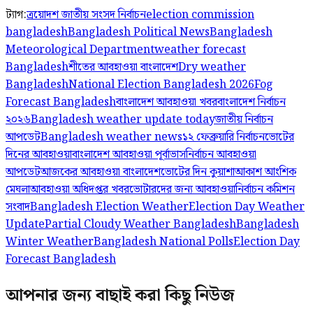
ট্যাগ:
ত্রয়োদশ জাতীয় সংসদ নির্বাচন
election commission
bangladesh
Bangladesh Political News
Bangladesh
Meteorological Department
weather forecast
Bangladesh
শীতের আবহাওয়া বাংলাদেশ
Dry weather
Bangladesh
National Election Bangladesh 2026
Fog
Forecast Bangladesh
বাংলাদেশ আবহাওয়া খবর
বাংলাদেশ নির্বাচন
২০২৬
Bangladesh weather update today
জাতীয় নির্বাচন
আপডেট
Bangladesh weather news
১২ ফেব্রুয়ারি নির্বাচন
ভোটের
দিনের আবহাওয়া
বাংলাদেশ আবহাওয়া পূর্বাভাস
নির্বাচন আবহাওয়া
আপডেট
আজকের আবহাওয়া বাংলাদেশ
ভোটের দিন কুয়াশা
আকাশ আংশিক
মেঘলা
আবহাওয়া অধিদপ্তর খবর
ভোটারদের জন্য আবহাওয়া
নির্বাচন কমিশন
সংবাদ
Bangladesh Election Weather
Election Day Weather
Update
Partial Cloudy Weather Bangladesh
Bangladesh
Winter Weather
Bangladesh National Polls
Election Day
Forecast Bangladesh
আপনার জন্য বাছাই করা কিছু নিউজ