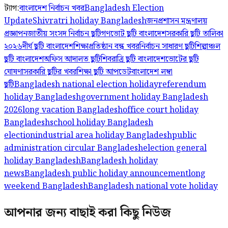
ট্যাগ:
বাংলাদেশ নির্বাচন খবর
Bangladesh Election
Update
Shivratri holiday Bangladesh
জনপ্রশাসন মন্ত্রণালয়
প্রজ্ঞাপন
জাতীয় সংসদ নির্বাচন ছুটি
গণভোট ছুটি বাংলাদেশ
সরকারি ছুটি তালিকা
২০২৬
দীর্ঘ ছুটি বাংলাদেশ
শিক্ষাপ্রতিষ্ঠান বন্ধ খবর
নির্বাচন সাধারণ ছুটি
শিল্পাঞ্চল
ছুটি বাংলাদেশ
অফিস আদালত ছুটি
শিবরাত্রি ছুটি বাংলাদেশ
ভোটের ছুটি
ঘোষণা
সরকারি ছুটির খবর
শিক্ষা ছুটি আপডেট
বাংলাদেশ লম্বা
ছুটি
Bangladesh national election holiday
referendum
holiday Bangladesh
government holiday Bangladesh
2026
long vacation Bangladesh
office court holiday
Bangladesh
school holiday Bangladesh
election
industrial area holiday Bangladesh
public
administration circular Bangladesh
election general
holiday Bangladesh
Bangladesh holiday
news
Bangladesh public holiday announcement
long
weekend Bangladesh
Bangladesh national vote holiday
আপনার জন্য বাছাই করা কিছু নিউজ