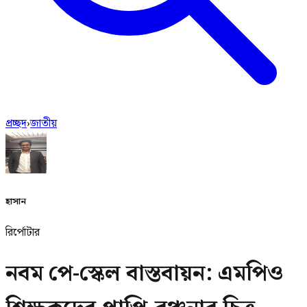
প্রচ্ছদ
›
জাতীয়
হাসান
রির্পোটার
নবম পে-স্কেল বাস্তবায়ন: এমপিও