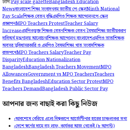
ট্যাগ:
Pay scale gazette
Bangladesh Education
News
বাংলাদেশ শিক্ষা সংবাদ
নবম জাতীয় পে-স্কেল
Ninth National
Pay Scale
শিক্ষক বেতন বৃদ্ধি
এমপিও শিক্ষক আন্দোলন
পে-স্কেল
প্রজ্ঞাপন
MPO Teachers Protest
Teacher Salary
Increase
এমপিওভুক্ত শিক্ষক বেতন
শিক্ষক বেতন বৈষম্য
শিক্ষা জাতীয়করণ
দাবি
অর্থ মন্ত্রণালয় আলোচনা
শিক্ষক আন্দোলন বাংলাদেশ
এমপিও ভাতা
শিক্ষক
অবসর সুবিধা
সরকারি ও এমপিও বৈষম্য
শিক্ষা খাত সংবাদ
শিক্ষক
রাজপথে
MPO Teachers Salary
Teacher Pay
Disparity
Education Nationalization
Bangladesh
Bangladesh Teachers Movement
MPO
Allowances
Government vs MPO Teachers
Teachers
Benefits Bangladesh
Education Sector Protest
MPO
Teachers Demand
Bangladesh Public Sector Pay
আপনার জন্য বাছাই করা কিছু নিউজ
›
আবশেষে বেরিয়ে এলো বিশ্বকাপে আর্জেন্টিনার হারের চাঞ্চল্যকর তথ্য
›
দেশে স্বর্ণের দামে বড় লাফ, কার্যকর আজ থেকেই (৮ আগস্ট)