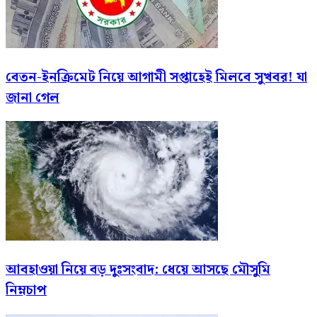
বেতন-ইনক্রিমেট নিয়ে আগামী সপ্তাহেই মিলবে সুখবর! যা
জানা গেল
আবহাওয়া নিয়ে বড় দুঃসংবাদ: ধেয়ে আসছে মৌসুমি
নিম্নচাপ