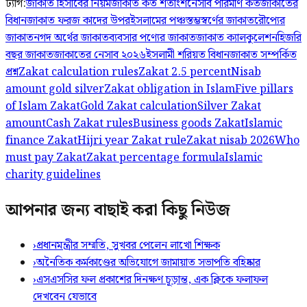
ট্যাগ:
জাকাত হিসাবের নিয়ম
জাকাত কত শতাংশ
নেসাব পরিমাণ কত
জাকাতের
বিধান
জাকাত ফরজ কাদের উপর
ইসলামের পঞ্চস্তম্ভ
স্বর্ণের জাকাত
রৌপ্যের
জাকাত
নগদ অর্থের জাকাত
ব্যবসার পণ্যের জাকাত
জাকাত ক্যালকুলেশন
হিজরি
বছর জাকাত
জাকাতের নেসাব ২০২৬
ইসলামী শরিয়ত বিধান
জাকাত সম্পর্কিত
প্রশ্ন
Zakat calculation rules
Zakat 2.5 percent
Nisab
amount gold silver
Zakat obligation in Islam
Five pillars
of Islam Zakat
Gold Zakat calculation
Silver Zakat
amount
Cash Zakat rules
Business goods Zakat
Islamic
finance Zakat
Hijri year Zakat rule
Zakat nisab 2026
Who
must pay Zakat
Zakat percentage formula
Islamic
charity guidelines
আপনার জন্য বাছাই করা কিছু নিউজ
›
প্রধানমন্ত্রীর সম্মতি, সুখবর পেলেন লাখো শিক্ষক
›
অনৈতিক কর্মকাণ্ডের অভিযোগে জামায়াত সভাপতি বহিষ্কার
›
এসএসসির ফল প্রকাশের দিনক্ষণ চূড়ান্ত, এক ক্লিকে ফলাফল
দেখবেন যেভাবে