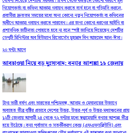
ঘোষণা দিয়েছে দেশটির সরকার। এখন থেকে কর্মস্থলে কোনো কারণে মূল
নিয়োগকর্তা বা কফিল আকামা নবায়ন করতে ব্যর্থ হলে বা গড়িমসি করলে,
প্রবাসীরা দ্রুততম সময়ের মধ্যে অন্য কোনো নতুন নিয়োগকর্তা বা কফিলের
অধীনে আকামা নবায়ন করতে পারবেন। এর জন্য কোনো ধরনের আইনি বা
প্রশাসনিক জটিলতা পোহাতে হবে না বলে স্পষ্ট জানিয়ে দিয়েছেন দেশটির
ডেপুটি মিনিস্টার অব হিউম্যান রিসোর্সেস মুহান্নাদ বিন আহমেদ আল-ঈসা।
২০ ঘণ্টা আগে
আবহাওয়া নিয়ে বড় দুঃসংবাদ: বন্যার আশঙ্কা ১২ জেলায়
টানা ভারী বর্ষণ এবং ভারতের পশ্চিমবঙ্গ, আসাম ও মেঘালয়ের উজানে
অব্যাহত তীব্র বৃষ্টির প্রভাবে দেশের উত্তর, উত্তর-পূর্ব ও উত্তর-মধ্যাঞ্চলের প্রায়
১২টি জেলায় আগামী ২৪ থেকে ৭২ ঘণ্টার মধ্যে স্বল্পমেয়াদি বন্যার আশঙ্কা তীব্র
হয়ে উঠেছে। বন্যা পূর্বাভাস ও সতর্কীকরণ কেন্দ্র (এফএফডব্লিউসি) এবং
বাংলাদেশ আবহাওয়া অধিদপ্তরের যৌথ পূর্বাভাসে এই আশঙ্কার কথা জানানো