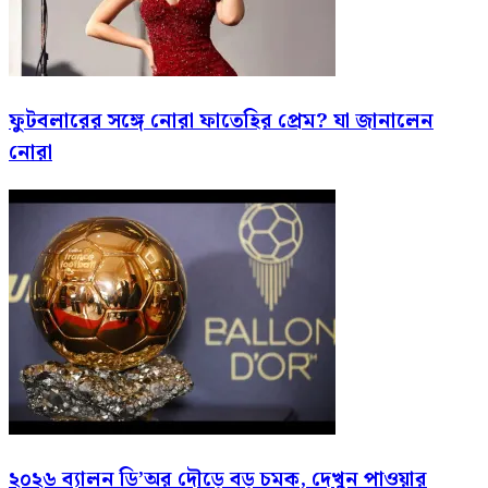
ফুটবলারের সঙ্গে নোরা ফাতেহির প্রেম? যা জানালেন
নোরা
২০২৬ ব্যালন ডি’অর দৌড়ে বড় চমক, দেখুন পাওয়ার