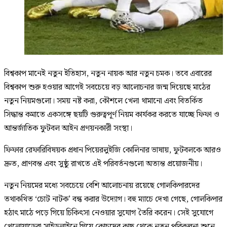
বিশ্বকাপ মানেই নতুন ইতিহাস, নতুন নায়ক আর নতুন চমক। তবে এবারের
বিশ্বকাপ শুরু হওয়ার আগেই সবচেয়ে বড় আলোচনার জন্ম দিয়েছে মাঠের
নতুন নিয়মগুলো। সময় নষ্ট করা, কৌশলে খেলা থামানো এবং বিতর্কিত
সিদ্ধান্ত কমাতে একসঙ্গে ছয়টি গুরুত্বপূর্ণ নিয়ম কার্যকর করতে যাচ্ছে ফিফা ও
আন্তর্জাতিক ফুটবল আইন প্রণয়নকারী সংস্থা।
ফিফার রেফারিবিষয়ক প্রধান পিয়েরলুইজি কোলিনার ভাষায়, ফুটবলকে আরও
দ্রুত, প্রাণবন্ত এবং সুষ্ঠু রাখতে এই পরিবর্তনগুলো অত্যন্ত প্রয়োজনীয়।
নতুন নিয়মের মধ্যে সবচেয়ে বেশি আলোচনায় রয়েছে গোলকিপারদের
তথাকথিত ‘চোট নাটক’ বন্ধ করার উদ্যোগ। বহু ম্যাচে দেখা গেছে, গোলকিপার
হঠাৎ মাঠে পড়ে গিয়ে চিকিৎসা নেওয়ার সুযোগ তৈরি করেন। সেই সুযোগে
খেলোয়াড়েরা সাইডলাইনে গিয়ে কোচদের কাছ থেকে নতুন পরিকল্পনা শুনে