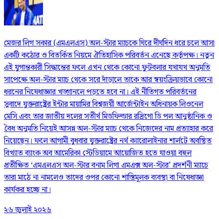
মেজর লিগ সকার (এমএলএস) অল-স্টার ম্যাচকে ঘিরে দীর্ঘদিন ধরে চলে আসা
একটি কঠোর ও বিতর্কিত নিয়মে ঐতিহাসিক পরিবর্তন এনেছে কর্তৃপক্ষ। নতুন
এই যুগান্তকারী সিদ্ধান্তের ফলে এখন থেকে কোনো ফুটবলার যথাযথ অনুমতি
সাপেক্ষে অল-স্টার ম্যাচ থেকে সরে দাঁড়ালে তাকে আর স্বয়ংক্রিয়ভাবে কোনো
ধরনের নিষেধাজ্ঞার খড়্গানলে পড়তে হবে না। এই নীতিগত পরিবর্তনের
সুবাদে যুক্তরাষ্ট্রের ইন্টার মায়ামির বিশ্বজয়ী আর্জেন্টাইন অধিনায়ক লিওনেল
মেসি এবং তার জাতীয় দলের সতীর্থ মিডফিল্ডার রদ্রিগো ডি পল আনুষ্ঠানিক ও
বৈধ অনুমতি নিয়েই আসন্ন অল-স্টার ম্যাচ থেকে নিজেদের নাম প্রত্যাহার করে
নিয়েছেন। ফলে আগামী বুধবার যুক্তরাষ্ট্রের নর্থ ক্যারোলাইনার শার্লটে অবস্থিত
বিখ্যাত ব্যাংক অব আমেরিকা স্টেডিয়ামে আয়োজিত হতে যাওয়া বহুল
প্রতীক্ষিত ‘এমএলএস অল-স্টার বনাম লিগা এমএক্স অল-স্টার’ প্রদর্শনী ম্যাচে
তারা মাঠে না নামলেও তাদের ওপর কোনো শাস্তিমূলক ব্যবস্থা বা নিষেধাজ্ঞা
কার্যকর হচ্ছে না।
২৬ জুলাই ২০২৬