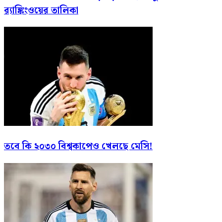
র‍্যাঙ্কিংওয়ের তালিকা
তবে কি ২০৩০ বিশ্বকাপেও খেলছে মেসি!