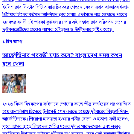
ইংলিশ ক্লাব লিস্টার সিটি অধ্যায় চিরতরে পেছনে ফেলে এবার আজারবাইজান
প্রিমিয়ার লিগের বর্তমান চ্যাম্পিয়ন ক্লাব সাবাহ এফসিতে নাম লেখাতে পারেন
২৮ বছর বয়সী এই তারকা ফুটবলার। তার এই সম্ভাব্য ক্লাব পরিবর্তন দেশের
ফুটবলপ্রেমীদের মাঝেও ব্যাপক কৌতূহল ও উদ্দীপনার সৃষ্টি করেছে।
১ দিন আগে
আর্জেন্টিনার পরবর্তী ম্যাচ কবে? বাংলাদেশ সময় কখন
হবে খেলা
২০২৬ ফিফা বিশ্বকাপের ফাইনালে স্পেনের কাছে তীব্র লড়াইয়ের পর পরাজিত
হয়ে রানার্সআপ হিসেবে টুর্নামেন্ট শেষ করতে হয়েছে দুইবারের বিশ্বচ্যাম্পিয়ন
আর্জেন্টিনাকে। শিরোপা হাতছাড়া হওয়ার গভীর বেদনা ও হতাশা সঙ্গী হলেও,
পুরো আসর জুড়ে লিওনেল মেসির দলের দুর্দান্ত পারফরম্যান্স এবং লড়াকু