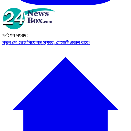
সর্বশেষ সংবাদ:
নতুন পে-স্কেল নিয়ে বড় সুখবর, গেজেট প্রকাশ কবে!