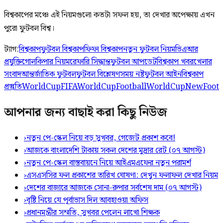
বিশ্বকাপের মঞ্চে এই নিয়মগুলো কতটা সফল হয়, তা দেখার অপেক্ষায় এখন
পুরো ফুটবল বিশ্ব।
ট্যাগ:
বিশ্বকাপ
ফুটবল বিশ্বকাপ
ফিফা বিশ্বকাপ
নতুন ফুটবল নিয়ম
ভিএআর
প্রযুক্তি
গোলকিপার নিয়ম
রেফারি সিদ্ধান্ত
ফুটবল আপডেট
বিশ্বকাপ খবর
খেলার
সংবাদ
আন্তর্জাতিক ফুটবল
ফুটবল বিশ্লেষণ
সময় নষ্ট
ফুটবল আইন
বিশ্বকাপ
প্রস্তুতি
WorldCup
FIFAWorldCup
FootballWorldCup
NewFootb
আপনার জন্য বাছাই করা কিছু নিউজ
›
নতুন পে-স্কেল নিয়ে বড় সুখবর, গেজেট প্রকাশ কবে!
›
আজকে বাংলাদেশি টাকায় সকল দেশের মুদ্রার রেট (০৭ আগস্ট)
›
নতুন পে-স্কেল বাস্তবায়নে নিয়ে আইএমএফের নতুন পরামর্শ
›
এসএসসির ফল প্রকাশের তারিখ ঘোষণা: দেখুন ফলাফল দেখার নিয়ম
›
দেশের বাজারে আজকে সোনা-রুপার সর্বশেষ দাম (০৭ আগস্ট)
›
বৃষ্টি নিয়ে যে পূর্বাভাস দিল আবহাওয়া অফিস
›
প্রধানমন্ত্রীর সম্মতি, সুখবর পেলেন লাখো শিক্ষক