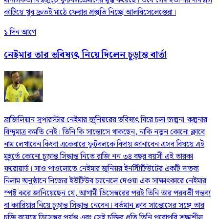
মানসিকতা বিশ্বজুড়ে ফুটবলপ্রেমীদের মুগ্ধ করেছে। তবে সেই হতাশার দীর্ঘশ্বাস
কাটিয়ে খুব দ্রুতই মাঠে ফেরার প্রস্তুতি নিচ্ছে আলবিসেলেস্তেরা।
১ দিন আগে
নেইমার তার ভবিষ্যৎ নিয়ে দিলেন চূড়ান্ত বার্তা
ব্রাজিলিয়ান সুপারস্টার নেইমার জুনিয়রের ভবিষ্যৎ ঘিরে চলা জল্পনা-কল্পনার
বিন্দুমাত্র কমতি নেই। তিনি কি সান্তোসে থাকছেন, নাকি নতুন কোনো ক্লাবে
নাম লেখাবেন কিংবা একেবারে ফুটবলকে বিদায় জানাবেন এসব বিষয়ে এই
মুহূর্তে কোনো চূড়ান্ত সিদ্ধান্ত নিতে রাজি নন ৩৪ বছর বয়সী এই তারকা
ফরোয়ার্ড। সাও পাওলোতে নেইমার জুনিয়র ইনস্টিটিউটের একটি দাতব্য
নিলাম অনুষ্ঠানে নিজের ইউটিউব চ্যানেলে দেওয়া এক সাক্ষাৎকারে নেইমার
স্পষ্ট করে জানিয়েছেন যে, আগামী ডিসেম্বরের পরই তিনি তার পরবর্তী গন্তব্য
বা ক্যারিয়ার নিয়ে চূড়ান্ত সিদ্ধান্ত নেবেন। বর্তমান ক্লাব সান্তোসের সঙ্গে তার
চুক্তি রয়েছে ডিসেম্বর পর্যন্ত এবং সেই চুক্তির প্রতি তিনি পুরোপুরি শ্রদ্ধাশীল