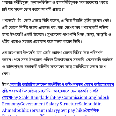
“আমরা দুর্নীতিমুক্ত, সুশাসনভিত্তিক ও জবাবদিহিমূলক সরকারব্যবস্থা গড়তে
চাই যার সুফল ভোগ করবে আগামী প্রজন্ম।”
গণভোটে ‘হ্যাঁ’ ভোট প্রসঙ্গে তিনি বলেন, এ নিয়ে বিভ্রান্তি সৃষ্টির সুযোগ নেই।
এটি কোনো নির্দিষ্ট দলের এজেন্ডা নয়; বরং দেশের সব গণতন্ত্রকামী শক্তির
জন্য উপযোগী একটি উদ্যোগ। সুশাসনের পাশাপাশি শিক্ষা, স্বাস্থ্য, সংস্কৃতি ও
ধর্মীয় খাতেও সংস্কার প্রয়োজন বলে মন্তব্য করেন তিনি।
এর আগে অর্থ উপদেষ্টা ‘হ্যাঁ’ ভোট প্রচারণা মেলার বিভিন্ন স্টল পরিদর্শন
করেন। পরে সদর উপজেলা পরিষদ মিলনায়তনে সরকারি–বেসরকারি কর্মকর্তা
ও আইনশৃঙ্খলা রক্ষাকারী বাহিনীর সদস্যদের সঙ্গে মতবিনিময় সভায় অংশ
নেন।
ট্যাগ:
সরকারি কর্মচারী
বাংলাদেশ অর্থনীতি
পে কমিশন
নতুন বেতন কাঠামো
বেতন
বৃদ্ধি খবর
অর্থ উপদেষ্টা
সালেহউদ্দিন আহমেদ
পে স্কেল
সরকারি চাকরি
বেতন
Pay Scale Bangladesh
Pay Commission
Bangladesh
Economy
Government Salary Structure
Salehuddin
Ahmed
public servant salary
govt pay hike
বৈদেশিক