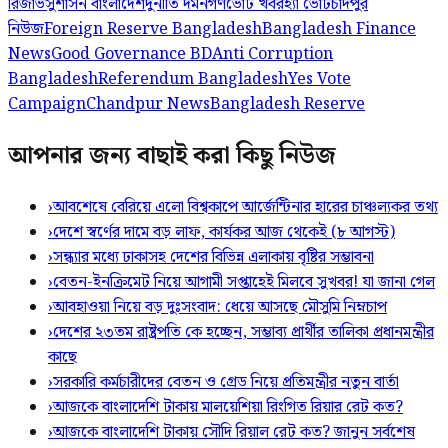
রিজার্ভ
সুশাসন বাংলাদেশ
দুর্নীতি দমন
গণভোট খবর
হ্যাঁ ভোট
চাঁদপুর
নিউজ
Foreign Reserve Bangladesh
Bangladesh Finance
News
Good Governance BD
Anti Corruption
Bangladesh
Referendum Bangladesh
Yes Vote
Campaign
Chandpur News
Bangladesh Reserve
আপনার জন্য বাছাই করা কিছু নিউজ
›
আবশেষে বেরিয়ে এলো বিশ্বকাপে আর্জেন্টিনার হারের চাঞ্চল্যকর তথ্য
›
দেশে স্বর্ণের দামে বড় লাফ, কার্যকর আজ থেকেই (৮ আগস্ট)
›
সন্ধ্যার মধ্যে ঢাকাসহ দেশের বিভিন্ন এলাকায় বৃষ্টির সম্ভাবনা
›
বেতন-ইনক্রিমেট নিয়ে আগামী সপ্তাহেই মিলবে সুখবর! যা জানা গেল
›
আবহাওয়া নিয়ে বড় দুঃসংবাদ: ধেয়ে আসছে মৌসুমি নিম্নচাপ
›
দেশের ২৩তম রাষ্ট্রপতি কে হচ্ছেন, সম্ভাব্য প্রার্থীর তালিকা প্রধানমন্ত্রীর
কাছে
›
সরকারি কর্মচারীদের বেতন ও গ্রেড নিয়ে প্রতিমন্ত্রীর নতুন বার্তা
›
আজকে বাংলাদেশি টাকায় মালয়েশিয়া রিংগিত রিয়ার রেট কত?
›
আজকে বাংলাদেশি টাকায় সৌদি রিয়াল রেট কত? জানুন সর্বশেষ