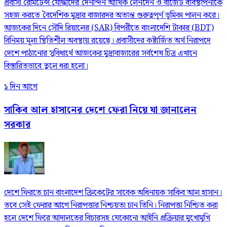
প্রবাসী রেমিটেন্স যোদ্ধাদের দৈনন্দিন আর্থিক লেনদেন ও বাজেট ব্যবস্থাপনাকে
সহজ করতে বৈদেশিক মুদ্রার বাজারদর অত্যন্ত গুরুত্বপূর্ণ ভূমিকা পালন করে।
আজকের দিনে সৌদি রিয়ালের (SAR) বিপরীতে বাংলাদেশি টাকার (BDT)
বিনিময় মূল্য স্থিতিশীল অবস্থায় রয়েছে। প্রবাসীদের কষ্টার্জিত অর্থ নিরাপদে
দেশে পাঠানোর সুবিধার্থে আজকের মুদ্রাবাজারের সর্বশেষ চিত্র এখানে
বিস্তারিতভাবে তুলে ধরা হলো।
১ দিন আগে
সাকিব আল হাসানের দেশে ফেরা নিয়ে যা জানালেন
সরকার
দেশে ফিরতে চান বাংলাদেশ ক্রিকেটের সাবেক অধিনায়ক সাকিব আল হাসান।
তবে সেই ফেরার আগে নিরাপত্তার নিশ্চয়তা চান তিনি। নিরাপত্তা নিশ্চিত করা
হলে দেশে ফিরে আদালতের বিচারসহ যেকোনো আইনি প্রক্রিয়ার মুখোমুখি