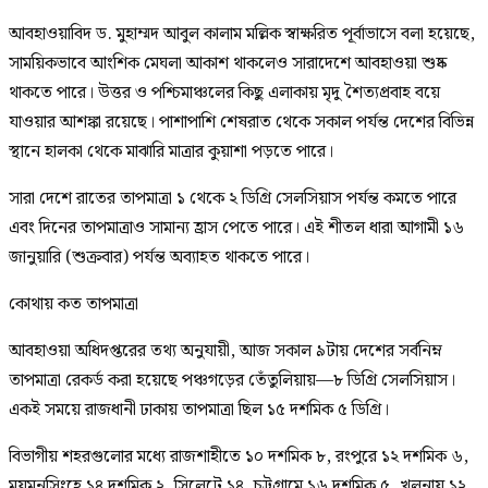
আবহাওয়াবিদ ড. মুহাম্মদ আবুল কালাম মল্লিক স্বাক্ষরিত পূর্বাভাসে বলা হয়েছে,
সাময়িকভাবে আংশিক মেঘলা আকাশ থাকলেও সারাদেশে আবহাওয়া শুষ্ক
থাকতে পারে। উত্তর ও পশ্চিমাঞ্চলের কিছু এলাকায় মৃদু শৈত্যপ্রবাহ বয়ে
যাওয়ার আশঙ্কা রয়েছে। পাশাপাশি শেষরাত থেকে সকাল পর্যন্ত দেশের বিভিন্ন
স্থানে হালকা থেকে মাঝারি মাত্রার কুয়াশা পড়তে পারে।
সারা দেশে রাতের তাপমাত্রা ১ থেকে ২ ডিগ্রি সেলসিয়াস পর্যন্ত কমতে পারে
এবং দিনের তাপমাত্রাও সামান্য হ্রাস পেতে পারে। এই শীতল ধারা আগামী ১৬
জানুয়ারি (শুক্রবার) পর্যন্ত অব্যাহত থাকতে পারে।
কোথায় কত তাপমাত্রা
আবহাওয়া অধিদপ্তরের তথ্য অনুযায়ী, আজ সকাল ৯টায় দেশের সর্বনিম্ন
তাপমাত্রা রেকর্ড করা হয়েছে পঞ্চগড়ের তেঁতুলিয়ায়—৮ ডিগ্রি সেলসিয়াস।
একই সময়ে রাজধানী ঢাকায় তাপমাত্রা ছিল ১৫ দশমিক ৫ ডিগ্রি।
বিভাগীয় শহরগুলোর মধ্যে রাজশাহীতে ১০ দশমিক ৮, রংপুরে ১২ দশমিক ৬,
ময়মনসিংহে ১৪ দশমিক ২, সিলেটে ১৪, চট্টগ্রামে ১৬ দশমিক ৫, খুলনায় ১২