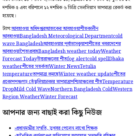
দশমিক ৫ এবং বরিশালে ১২ দশমিক ৬ ডিগ্রি সেলসিয়াস তাপমাত্রা রেকর্ড করা
হয়েছে।
ট্যাগ:
আবহাওয়া অধিদপ্তর
আজকের আবহাওয়া
শীতকালীন
আবহাওয়া
Bangladesh Meteorological Department
cold
wave Bangladesh
আবহাওয়ার পূর্বাভাস
কুয়াশা
শীতের খবর
দেশের
আবহাওয়া
শৈত্যপ্রবাহ
Bangladesh weather today
Weather
Forecast Today
উত্তরাঞ্চলের শীত
fog alert
cold spell
Dhaka
weather
শীতের সতর্কতা
Winter News
Tetulia
temperature
তাপমাত্রা কমছে
Winter weather update
শীতের
প্রকোপ
পঞ্চগড় তেঁতুলিয়া
ঢাকার তাপমাত্রা
পশ্চিমাঞ্চলের শীত
Temperature
Drop
Mild Cold Wave
Northern Bangladesh Cold
Western
Region Weather
Winter Forecast
আপনার জন্য বাছাই করা কিছু নিউজ
›
প্রধানমন্ত্রীর সম্মতি, সুখবর পেলেন লাখো শিক্ষক
›
অনৈতিক কর্মকাণ্ডের অভিযোগে জামায়াত সভাপতি বহিষ্কার