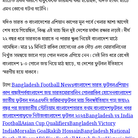
ম্যাচেও একই কারণে বাফুফেকে জরিমানা করা হয়েছিল, যদিও হংকং ম্যাচে
এমন কোনো ঘটনা ঘটেনি।
যদিও ভারত ও বাংলাদেশের এশিয়ান কাপের মূল পর্বে খেলার আশা আগেই
শেষ হয়ে গিয়েছিল, কিন্তু এই ম্যাচ ছিল দুই দেশের মর্যাদা রক্ষার লড়াই। দীর্ঘ
২২ বছর ধরে ভারতকে হারাতে না পারার ক্ষুধা নিয়েই বাংলাদেশ মাঠে
নামেছিল। মাত্র ১১ মিনিটে রাকিব হোসেনের এক দৌড় এবং মোরসালিনের
নিখুঁত সমন্বয়ে জালে গড়া গোল দলকে এগিয়ে নেন। সেই লিড ধরে রেখেই
বাংলাদেশ ১-০ গোলে জয় নিয়ে মাঠ ছাড়ে, যা দেশের ফুটবল ইতিহাসে
স্মরণীয় হয়ে থাকবে।
ট্যাগ:
Bangladesh Football News
বাংলাদেশ ভারত ফুটবল
এশিয়ান
কাপ বাছাইপর্ব
বাংলাদেশ জয় ভারত
মোরসালিন গোল
রাকিব হোসেন
বাংলাদেশ
জাতীয় ফুটবল দল
এএফসি জরিমানা
ফুটবল ম্যাচ বিলম্ব
ইতিহাস গড়া জয়
২২
বছর পর জয়
জাতীয় স্টেডিয়াম বাংলাদেশ
ভারত বনাম বাংলাদেশ
ফুটবল খবর
বাংলাদেশ
বাফুফে নিউজ
বাংলাদেশ ফুটবল ২০২৫
Bangladesh vs India
Football
Asian Cup Qualifiers
Bangladesh Victory
India
Morsalin Goal
Rakib Hossain
Bangladesh National