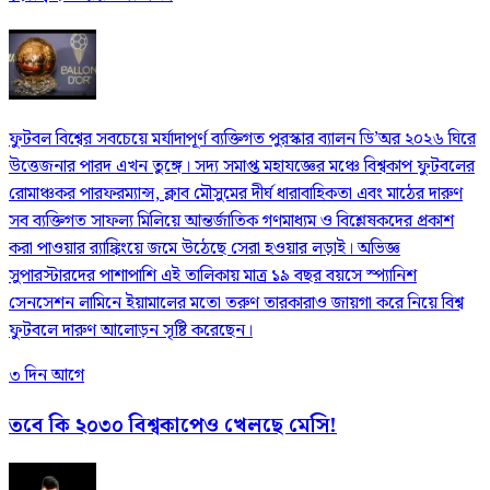
ফুটবল বিশ্বের সবচেয়ে মর্যাদাপূর্ণ ব্যক্তিগত পুরস্কার ব্যালন ডি’অর ২০২৬ ঘিরে
উত্তেজনার পারদ এখন তুঙ্গে। সদ্য সমাপ্ত মহাযজ্ঞের মঞ্চে বিশ্বকাপ ফুটবলের
রোমাঞ্চকর পারফরম্যান্স, ক্লাব মৌসুমের দীর্ঘ ধারাবাহিকতা এবং মাঠের দারুণ
সব ব্যক্তিগত সাফল্য মিলিয়ে আন্তর্জাতিক গণমাধ্যম ও বিশ্লেষকদের প্রকাশ
করা পাওয়ার র‍্যাঙ্কিংয়ে জমে উঠেছে সেরা হওয়ার লড়াই। অভিজ্ঞ
সুপারস্টারদের পাশাপাশি এই তালিকায় মাত্র ১৯ বছর বয়সে স্প্যানিশ
সেনসেশন লামিনে ইয়ামালের মতো তরুণ তারকারাও জায়গা করে নিয়ে বিশ্ব
ফুটবলে দারুণ আলোড়ন সৃষ্টি করেছেন।
৩ দিন আগে
তবে কি ২০৩০ বিশ্বকাপেও খেলছে মেসি!