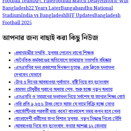
Football Team
AFC Fine
Football Match Delay
Historic Win
Bangladesh
22 Years Later
Bangabandhu National
Stadium
India vs Bangladesh
BFF Updates
Bangladesh
Football 2025
আপনার জন্য বাছাই করা কিছু নিউজ
›
প্রধানমন্ত্রীর সম্মতি, সুখবর পেলেন লাখো শিক্ষক
›
অনৈতিক কর্মকাণ্ডের অভিযোগে জামায়াত সভাপতি বহিষ্কার
›
এসএসসির ফল প্রকাশের দিনক্ষণ চূড়ান্ত, এক ক্লিকে ফলাফল
দেখবেন যেভাবে
›
টানা ৫ দিনের আবহাওয়া পূর্বাভাস, বৃষ্টি নিয়ে বড় দুঃসংবাদ
›
হামজা চৌধুরীর পুরানো অধ্যায় শেষ, শুরু হচ্ছে নতুন অধ্যায়
›
এসএসসি ও সমমানের ফলাফল নিয়ে সর্বশেষ যা জানাল শিক্ষা বোর্ড
›
ভরি প্রতি ৯,৮৫৬ টাকা বেড়ে আজ যে দামে বিক্রি হচ্ছে সোনা
›
আর্জেন্টিনার পরবর্তী ম্যাচ কবে? বাংলাদেশ সময় কখন হবে খেলা
›
বাংলাদেশী কর্মীদের জন্য বিশাল সুখবর, নতুন সিদ্ধান্ত নিলো সৌদি
›
আবহাওয়া নিয়ে বড় দুঃসংবাদ: বন্যার আশঙ্কা ১২ জেলায়