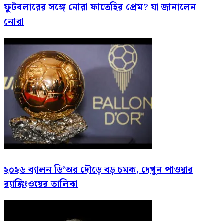
ফুটবলারের সঙ্গে নোরা ফাতেহির প্রেম? যা জানালেন
নোরা
২০২৬ ব্যালন ডি’অর দৌড়ে বড় চমক, দেখুন পাওয়ার
র‍্যাঙ্কিংওয়ের তালিকা