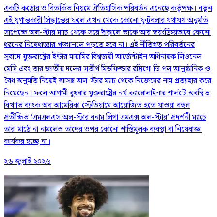
একটি কঠোর ও বিতর্কিত নিয়মে ঐতিহাসিক পরিবর্তন এনেছে কর্তৃপক্ষ। নতুন
এই যুগান্তকারী সিদ্ধান্তের ফলে এখন থেকে কোনো ফুটবলার যথাযথ অনুমতি
সাপেক্ষে অল-স্টার ম্যাচ থেকে সরে দাঁড়ালে তাকে আর স্বয়ংক্রিয়ভাবে কোনো
ধরনের নিষেধাজ্ঞার খড়্গানলে পড়তে হবে না। এই নীতিগত পরিবর্তনের
সুবাদে যুক্তরাষ্ট্রের ইন্টার মায়ামির বিশ্বজয়ী আর্জেন্টাইন অধিনায়ক লিওনেল
মেসি এবং তার জাতীয় দলের সতীর্থ মিডফিল্ডার রদ্রিগো ডি পল আনুষ্ঠানিক ও
বৈধ অনুমতি নিয়েই আসন্ন অল-স্টার ম্যাচ থেকে নিজেদের নাম প্রত্যাহার করে
নিয়েছেন। ফলে আগামী বুধবার যুক্তরাষ্ট্রের নর্থ ক্যারোলাইনার শার্লটে অবস্থিত
বিখ্যাত ব্যাংক অব আমেরিকা স্টেডিয়ামে আয়োজিত হতে যাওয়া বহুল
প্রতীক্ষিত ‘এমএলএস অল-স্টার বনাম লিগা এমএক্স অল-স্টার’ প্রদর্শনী ম্যাচে
তারা মাঠে না নামলেও তাদের ওপর কোনো শাস্তিমূলক ব্যবস্থা বা নিষেধাজ্ঞা
কার্যকর হচ্ছে না।
২৬ জুলাই ২০২৬