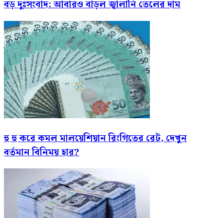
বড় দুঃসংবাদ: আবারও বাড়ল জ্বালানি তেলের দাম
হু হু করে কমল মালয়েশিয়ান রিংগিতের রেট, দেখুন
বর্তমান বিনিময় হার?