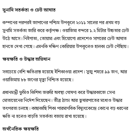
সুনামি সতর্কতা ও ঢেউ আঘাত
কম্পনের পরপরই জাপানের পশ্চিম উপকূলে ২০১১ সালের পর প্রথম বড়
সুনামি সতর্কতা জারি করে কর্তৃপক্ষ। ওয়াজিমা বন্দরে ১.২ মিটার উচ্চতার ঢেউ
উঠে আসে। নিইগাতা, তোয়ামা এবং হিয়োগো প্রদেশেও সাগরের ঢেউ আঘাত
হানতে দেখা গেছে। এমনকি দক্ষিণ কোরিয়ার উপকূলেও হালকা ঢেউ পৌঁছায়।
ক্ষয়ক্ষতি ও উদ্ধার অভিযান
সবচেয়ে বেশি ক্ষতিগ্রস্ত হয়েছে ইশিকাওয়া প্রদেশ। সুজু শহরে ৯৯ জন, আর
ওয়াজিমায় ৮৮ জনের মৃত্যু নিশ্চিত হয়েছে।
প্রধানমন্ত্রী ফুমিও কিশিদা জরুরি অবস্থা ঘোষণা করে উদ্ধারকাজে সেনা
মোতায়েনের নির্দেশ দিয়েছেন। তীব্র ঠান্ডা আর তুষারপাতের মধ্যেও উদ্ধার
তৎপরতা চলছে। কাছাকাছি শিকা পারমাণবিক বিদ্যুৎকেন্দ্রে কোনো বড় ধরনের
ক্ষতি না হলেও বাড়তি সতর্কতা বজায় রাখা হয়েছে।
অর্থনৈতিক ক্ষয়ক্ষতি