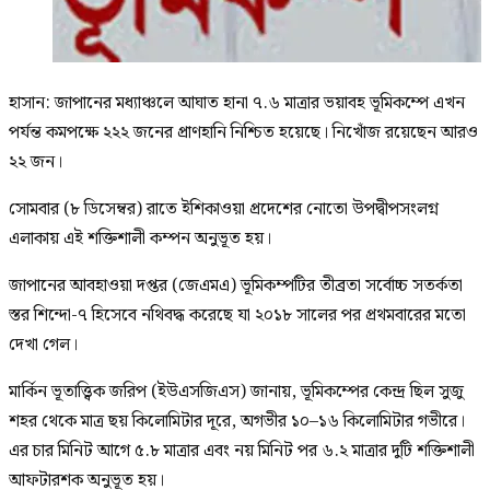
হাসান: জাপানের মধ্যাঞ্চলে আঘাত হানা ৭.৬ মাত্রার ভয়াবহ ভূমিকম্পে এখন
পর্যন্ত কমপক্ষে ২২২ জনের প্রাণহানি নিশ্চিত হয়েছে। নিখোঁজ রয়েছেন আরও
২২ জন।
সোমবার (৮ ডিসেম্বর) রাতে ইশিকাওয়া প্রদেশের নোতো উপদ্বীপসংলগ্ন
এলাকায় এই শক্তিশালী কম্পন অনুভূত হয়।
জাপানের আবহাওয়া দপ্তর (জেএমএ) ভূমিকম্পটির তীব্রতা সর্বোচ্চ সতর্কতা
স্তর শিন্দো-৭ হিসেবে নথিবদ্ধ করেছে যা ২০১৮ সালের পর প্রথমবারের মতো
দেখা গেল।
মার্কিন ভূতাত্ত্বিক জরিপ (ইউএসজিএস) জানায়, ভূমিকম্পের কেন্দ্র ছিল সুজু
শহর থেকে মাত্র ছয় কিলোমিটার দূরে, অগভীর ১০–১৬ কিলোমিটার গভীরে।
এর চার মিনিট আগে ৫.৮ মাত্রার এবং নয় মিনিট পর ৬.২ মাত্রার দুটি শক্তিশালী
আফটারশক অনুভূত হয়।