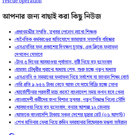
rescue operation
আপনার জন্য বাছাই করা কিছু নিউজ
›
প্রধানমন্ত্রীর সম্মতি, সুখবর পেলেন লাখো শিক্ষক
›
অনৈতিক কর্মকাণ্ডের অভিযোগে জামায়াত সভাপতি বহিষ্কার
›
এসএসসির ফল প্রকাশের দিনক্ষণ চূড়ান্ত, এক ক্লিকে ফলাফল
দেখবেন যেভাবে
›
টানা ৫ দিনের আবহাওয়া পূর্বাভাস, বৃষ্টি নিয়ে বড় দুঃসংবাদ
›
হামজা চৌধুরীর পুরানো অধ্যায় শেষ, শুরু হচ্ছে নতুন অধ্যায়
›
এসএসসি ও সমমানের ফলাফল নিয়ে সর্বশেষ যা জানাল শিক্ষা বোর্ড
›
ভরি প্রতি ৯,৮৫৬ টাকা বেড়ে আজ যে দামে বিক্রি হচ্ছে সোনা
›
আর্জেন্টিনার পরবর্তী ম্যাচ কবে? বাংলাদেশ সময় কখন হবে খেলা
›
বাংলাদেশী কর্মীদের জন্য বিশাল সুখবর, নতুন সিদ্ধান্ত নিলো সৌদি
›
আবহাওয়া নিয়ে বড় দুঃসংবাদ: বন্যার আশঙ্কা ১২ জেলায়
›
আজকে বাংলাদেশি টাকায় সকল দেশের মুদ্রার রেট (০৬ আগস্ট)
›
শেখ হাসিনার ফেরা নিয়ে রুমিন ফারহানার বিষ্ফোরক মন্তব্য ভাইরাল