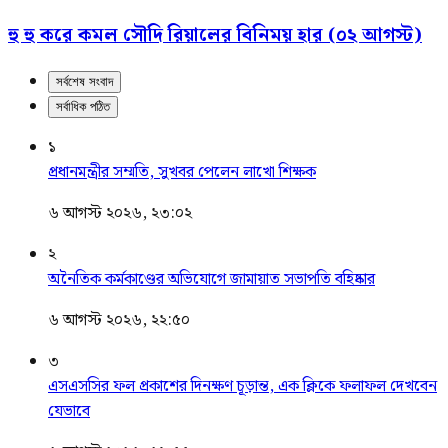
হু হু করে কমল সৌদি রিয়ালের বিনিময় হার (০২ আগস্ট)
সর্বশেষ সংবাদ
সর্বাধিক পঠিত
১
প্রধানমন্ত্রীর সম্মতি, সুখবর পেলেন লাখো শিক্ষক
৬ আগস্ট ২০২৬, ২৩:০২
২
অনৈতিক কর্মকাণ্ডের অভিযোগে জামায়াত সভাপতি বহিষ্কার
৬ আগস্ট ২০২৬, ২২:৫০
৩
এসএসসির ফল প্রকাশের দিনক্ষণ চূড়ান্ত, এক ক্লিকে ফলাফল দেখবেন
যেভাবে