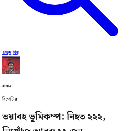
প্রচ্ছদ
›
বিশ্ব
হাসান
রিপোর্টার
ভয়াবহ ভূমিকম্প: নিহত ২২২,