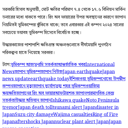
সরকারি হিসাব অনুযায়ী, মোট ক্ষতির পরিমাণ ৭.৪ থেকে ১৭.৬ বিলিয়ন মার্কিন
ডলারের মধ্যে থাকতে পারে। রিং অব ফায়ারের উপর অবস্থানের কারণে জাপান
নিয়মিতই ভূমিকম্পের ঝুঁকিতে থাকে; তবে এবারকার এই কম্পন ২০২৪ সালের
সবচেয়ে ভয়াবহ ভূমিকম্প হিসেবে বিবেচিত হচ্ছে।
উদ্ধারকাজের পাশাপাশি ক্ষতিগ্রস্ত অঞ্চলগুলোতে দীর্ঘমেয়াদি পুনর্গঠন
পরিকল্পনা হাতে নিয়েছে সরকার।
ট্যাগ:
ভূমিকম্প আজ
সুনামি সতর্কতা
আন্তর্জাতিক খবর
International
News
জাপান ভূমিকম্প
জাপান নিউজ
Japan earthquake
Japan
news update
earthquake today
ইশিকাওয়া ভূমিকম্প
নোতো উপদ্বীপ
কম্পন
জাপানে মৃত্যু
জাপান দুর্যোগ
সুজু শহর ভূমিকম্প
ওয়াজিমা
ক্ষয়ক্ষতি
জাপানের রিং অব ফায়ার
আফটারশক জাপান
পারমাণবিক কেন্দ্র
সতর্কতা
উদ্ধার অভিযান জাপান
Ishikawa quake
Noto Peninsula
tremor
Japan death toll
tsunami alert Japan
disaster in
Japan
Suzu city damage
Wajima casualties
Ring of Fire
Japan
aftershocks Japan
nuclear plant alert Japan
Japan