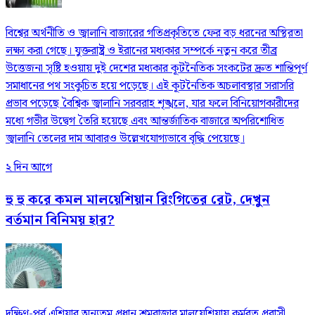
বিশ্বের অর্থনীতি ও জ্বালানি বাজারের গতিপ্রকৃতিতে ফের বড় ধরনের অস্থিরতা
লক্ষ্য করা গেছে। যুক্তরাষ্ট্র ও ইরানের মধ্যকার সম্পর্কে নতুন করে তীব্র
উত্তেজনা সৃষ্টি হওয়ায় দুই দেশের মধ্যকার কূটনৈতিক সংকটের দ্রুত শান্তিপূর্ণ
সমাধানের পথ সংকুচিত হয়ে পড়েছে। এই কূটনৈতিক অচলাবস্থার সরাসরি
প্রভাব পড়েছে বৈশ্বিক জ্বালানি সরবরাহ শৃঙ্খলে, যার ফলে বিনিয়োগকারীদের
মধ্যে গভীর উদ্বেগ তৈরি হয়েছে এবং আন্তর্জাতিক বাজারে অপরিশোধিত
জ্বালানি তেলের দাম আবারও উল্লেখযোগ্যভাবে বৃদ্ধি পেয়েছে।
২ দিন আগে
হু হু করে কমল মালয়েশিয়ান রিংগিতের রেট, দেখুন
বর্তমান বিনিময় হার?
দক্ষিণ-পূর্ব এশিয়ার অন্যতম প্রধান শ্রমবাজার মালয়েশিয়ায় কর্মরত প্রবাসী