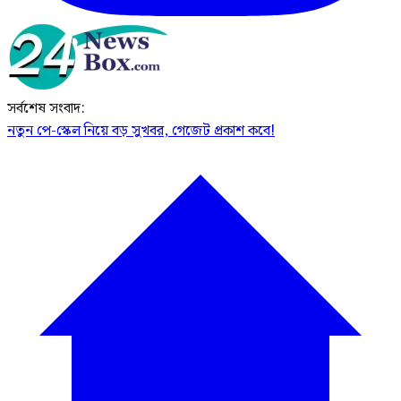
সর্বশেষ সংবাদ:
নতুন পে-স্কেল নিয়ে বড় সুখবর, গেজেট প্রকাশ কবে!