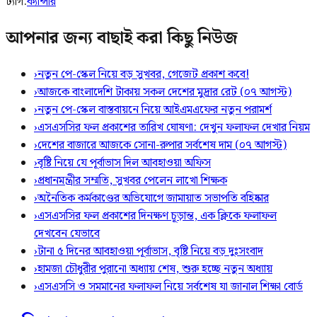
ট্যাগ:
ক্যান্সার
আপনার জন্য বাছাই করা কিছু নিউজ
›
নতুন পে-স্কেল নিয়ে বড় সুখবর, গেজেট প্রকাশ কবে!
›
আজকে বাংলাদেশি টাকায় সকল দেশের মুদ্রার রেট (০৭ আগস্ট)
›
নতুন পে-স্কেল বাস্তবায়নে নিয়ে আইএমএফের নতুন পরামর্শ
›
এসএসসির ফল প্রকাশের তারিখ ঘোষণা: দেখুন ফলাফল দেখার নিয়ম
›
দেশের বাজারে আজকে সোনা-রুপার সর্বশেষ দাম (০৭ আগস্ট)
›
বৃষ্টি নিয়ে যে পূর্বাভাস দিল আবহাওয়া অফিস
›
প্রধানমন্ত্রীর সম্মতি, সুখবর পেলেন লাখো শিক্ষক
›
অনৈতিক কর্মকাণ্ডের অভিযোগে জামায়াত সভাপতি বহিষ্কার
›
এসএসসির ফল প্রকাশের দিনক্ষণ চূড়ান্ত, এক ক্লিকে ফলাফল
দেখবেন যেভাবে
›
টানা ৫ দিনের আবহাওয়া পূর্বাভাস, বৃষ্টি নিয়ে বড় দুঃসংবাদ
›
হামজা চৌধুরীর পুরানো অধ্যায় শেষ, শুরু হচ্ছে নতুন অধ্যায়
›
এসএসসি ও সমমানের ফলাফল নিয়ে সর্বশেষ যা জানাল শিক্ষা বোর্ড