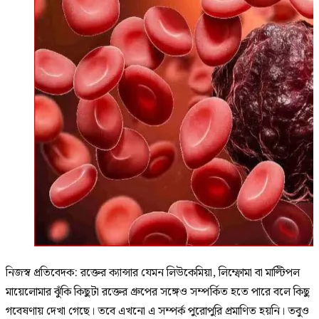
নিজস্ব প্রতিবেদক: রক্তের ক্যান্সার যেমন লিউকেমিয়া, লিম্ফোমা বা মাল্টিপল
মায়েলোমার ঝুঁকি কিছুটা রক্তের গ্রুপের সঙ্গেও সম্পর্কিত হতে পারে বলে কিছু
গবেষণায় দেখা গেছে। তবে এখনো এ সম্পর্ক পুরোপুরি প্রমাণিত হয়নি। তবুও