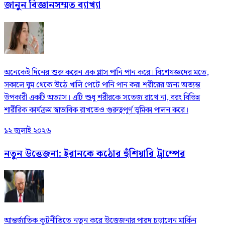
জানুন বিজ্ঞানসম্মত ব্যাখ্যা
অনেকেই দিনের শুরু করেন এক গ্লাস পানি পান করে। বিশেষজ্ঞদের মতে,
সকালে ঘুম থেকে উঠে খালি পেটে পানি পান করা শরীরের জন্য অত্যন্ত
উপকারী একটি অভ্যাস। এটি শুধু শরীরকে সতেজ রাখে না, বরং বিভিন্ন
শারীরিক কার্যক্রম স্বাভাবিক রাখতেও গুরুত্বপূর্ণ ভূমিকা পালন করে।
১২ জুলাই ২০২৬
নতুন উত্তেজনা: ইরানকে কঠোর হুঁশিয়ারি ট্রাম্পের
আন্তর্জাতিক কূটনীতিতে নতুন করে উত্তেজনার পারদ চড়ালেন মার্কিন