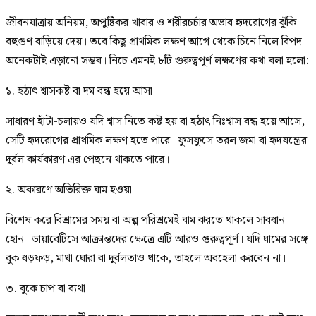
জীবনযাত্রায় অনিয়ম, অপুষ্টিকর খাবার ও শরীরচর্চার অভাব হৃদরোগের ঝুঁকি
বহুগুণ বাড়িয়ে দেয়। তবে কিছু প্রাথমিক লক্ষণ আগে থেকে চিনে নিলে বিপদ
অনেকটাই এড়ানো সম্ভব। নিচে এমনই ৮টি গুরুত্বপূর্ণ লক্ষণের কথা বলা হলো:
১. হঠাৎ শ্বাসকষ্ট বা দম বন্ধ হয়ে আসা
সাধারণ হাঁটা-চলায়ও যদি শ্বাস নিতে কষ্ট হয় বা হঠাৎ নিঃশ্বাস বন্ধ হয়ে আসে,
সেটি হৃদরোগের প্রাথমিক লক্ষণ হতে পারে। ফুসফুসে তরল জমা বা হৃদযন্ত্রের
দুর্বল কার্যকারণ এর পেছনে থাকতে পারে।
২. অকারণে অতিরিক্ত ঘাম হওয়া
বিশেষ করে বিশ্রামের সময় বা অল্প পরিশ্রমেই ঘাম ঝরতে থাকলে সাবধান
হোন। ডায়াবেটিসে আক্রান্তদের ক্ষেত্রে এটি আরও গুরুত্বপূর্ণ। যদি ঘামের সঙ্গে
বুক ধড়ফড়, মাথা ঘোরা বা দুর্বলতাও থাকে, তাহলে অবহেলা করবেন না।
৩. বুকে চাপ বা ব্যথা