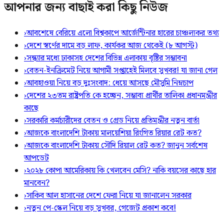
আপনার জন্য বাছাই করা কিছু নিউজ
›
আবশেষে বেরিয়ে এলো বিশ্বকাপে আর্জেন্টিনার হারের চাঞ্চল্যকর তথ্য
›
দেশে স্বর্ণের দামে বড় লাফ, কার্যকর আজ থেকেই (৮ আগস্ট)
›
সন্ধ্যার মধ্যে ঢাকাসহ দেশের বিভিন্ন এলাকায় বৃষ্টির সম্ভাবনা
›
বেতন-ইনক্রিমেট নিয়ে আগামী সপ্তাহেই মিলবে সুখবর! যা জানা গেল
›
আবহাওয়া নিয়ে বড় দুঃসংবাদ: ধেয়ে আসছে মৌসুমি নিম্নচাপ
›
দেশের ২৩তম রাষ্ট্রপতি কে হচ্ছেন, সম্ভাব্য প্রার্থীর তালিকা প্রধানমন্ত্রীর
কাছে
›
সরকারি কর্মচারীদের বেতন ও গ্রেড নিয়ে প্রতিমন্ত্রীর নতুন বার্তা
›
আজকে বাংলাদেশি টাকায় মালয়েশিয়া রিংগিত রিয়ার রেট কত?
›
আজকে বাংলাদেশি টাকায় সৌদি রিয়াল রেট কত? জানুন সর্বশেষ
আপডেট
›
২০২৮ কোপা আমেরিকায় কি খেলবেন মেসি? নাকি বয়সের কাছে হার
মানবেন?
›
সাকিব আল হাসানের দেশে ফেরা নিয়ে যা জানালেন সরকার
›
নতুন পে-স্কেল নিয়ে বড় সুখবর, গেজেট প্রকাশ কবে!