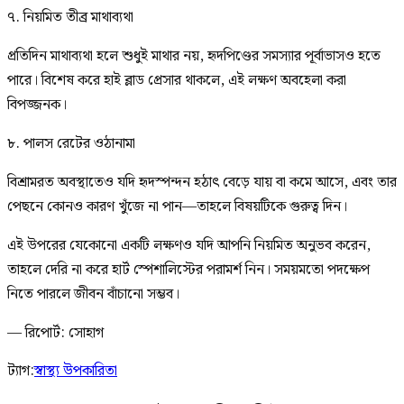
৭. নিয়মিত তীব্র মাথাব্যথা
প্রতিদিন মাথাব্যথা হলে শুধুই মাথার নয়, হৃদপিণ্ডের সমস্যার পূর্বাভাসও হতে
পারে। বিশেষ করে হাই ব্লাড প্রেসার থাকলে, এই লক্ষণ অবহেলা করা
বিপজ্জনক।
৮. পালস রেটের ওঠানামা
বিশ্রামরত অবস্থাতেও যদি হৃদস্পন্দন হঠাৎ বেড়ে যায় বা কমে আসে, এবং তার
পেছনে কোনও কারণ খুঁজে না পান—তাহলে বিষয়টিকে গুরুত্ব দিন।
এই উপরের যেকোনো একটি লক্ষণও যদি আপনি নিয়মিত অনুভব করেন,
তাহলে দেরি না করে হার্ট স্পেশালিস্টের পরামর্শ নিন। সময়মতো পদক্ষেপ
নিতে পারলে জীবন বাঁচানো সম্ভব।
— রিপোর্ট: সোহাগ
ট্যাগ:
স্বাস্থ্য উপকারিতা