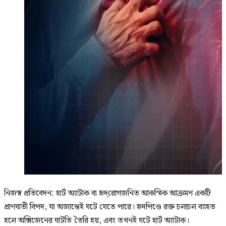
নিজস্ব প্রতিবেদন: হার্ট অ্যাটাক বা হৃদ্‌রোগজনিত আকস্মিক আক্রমণ একটি
প্রাণঘাতী বিপদ, যা অজান্তেই ঘটে যেতে পারে। হৃদপিণ্ডে রক্ত চলাচল ব্যাহত
হলে অক্সিজেনের ঘাটতি তৈরি হয়, এবং তখনই ঘটে হার্ট অ্যাটাক।