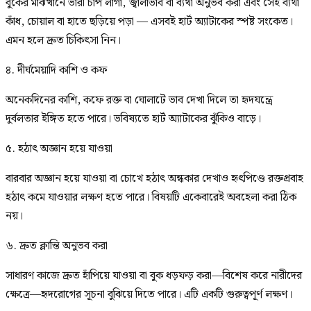
বুকের মাঝখানে ভারী চাপ লাগা, জ্বালাভাব বা ব্যথা অনুভব করা এবং সেই ব্যথা
কাঁধ, চোয়াল বা হাতে ছড়িয়ে পড়া — এসবই হার্ট অ্যাটাকের স্পষ্ট সংকেত।
এমন হলে দ্রুত চিকিৎসা নিন।
৪. দীর্ঘমেয়াদি কাশি ও কফ
অনেকদিনের কাশি, কফে রক্ত বা ঘোলাটে ভাব দেখা দিলে তা হৃদযন্ত্রে
দুর্বলতার ইঙ্গিত হতে পারে। ভবিষ্যতে হার্ট অ্যাটাকের ঝুঁকিও বাড়ে।
৫. হঠাৎ অজ্ঞান হয়ে যাওয়া
বারবার অজ্ঞান হয়ে যাওয়া বা চোখে হঠাৎ অন্ধকার দেখাও হৃৎপিণ্ডে রক্তপ্রবাহ
হঠাৎ কমে যাওয়ার লক্ষণ হতে পারে। বিষয়টি একেবারেই অবহেলা করা ঠিক
নয়।
৬. দ্রুত ক্লান্তি অনুভব করা
সাধারণ কাজে দ্রুত হাঁপিয়ে যাওয়া বা বুক ধড়ফড় করা—বিশেষ করে নারীদের
ক্ষেত্রে—হৃদরোগের সূচনা বুঝিয়ে দিতে পারে। এটি একটি গুরুত্বপূর্ণ লক্ষণ।