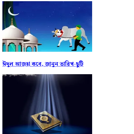
ঈদুল আজহা কবে, জানুন তারিখ-ছুটি