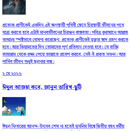
প্রত্যেক প্রাণীকেই একদিন এই ক্ষণস্থায়ী পৃথিবী ছেড়ে চিরস্থায়ী জীবনের পথে
যাত্রা করতে হবে এটাই মানবজীবনের চিরন্তন বাস্তবতা। পবিত্র কুরআনে আল্লাহ
তাআলা স্পষ্টভাবে ঘোষণা করেছেন: প্রত্যেক প্রাণীকেই মৃত্যুর স্বাদ গ্রহণ করতে
হবে। আর কিয়ামতের দিন তোমাদের পূর্ণ প্রতিদান দেওয়া হবে। যে ব্যক্তি
জাহান্নাম থেকে রক্ষা পেয়ে জান্নাতে প্রবেশ করবে, সেই-ই প্রকৃত সফল। আর
পার্থিব জীবন শুধুই ছলনার বস্তু।
২ মে ২০২৬
ঈদুল আজহা কবে, জানুন তারিখ-ছুটি
ঈদুল ফিতরের আনন্দ-উৎসব শেষ না হতেই মুসলিম বিশ্বে দ্বিতীয় বৃহৎ ধর্মীয়