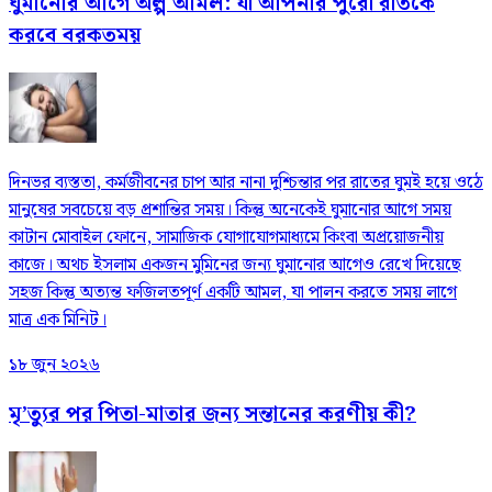
ঘুমানোর আগে অল্প আমল: যা আপনার পুরো রাতকে
করবে বরকতময়
দিনভর ব্যস্ততা, কর্মজীবনের চাপ আর নানা দুশ্চিন্তার পর রাতের ঘুমই হয়ে ওঠে
মানুষের সবচেয়ে বড় প্রশান্তির সময়। কিন্তু অনেকেই ঘুমানোর আগে সময়
কাটান মোবাইল ফোনে, সামাজিক যোগাযোগমাধ্যমে কিংবা অপ্রয়োজনীয়
কাজে। অথচ ইসলাম একজন মুমিনের জন্য ঘুমানোর আগেও রেখে দিয়েছে
সহজ কিন্তু অত্যন্ত ফজিলতপূর্ণ একটি আমল, যা পালন করতে সময় লাগে
মাত্র এক মিনিট।
১৮ জুন ২০২৬
মৃ’ত্যুর পর পিতা-মাতার জন্য সন্তানের করণীয় কী?