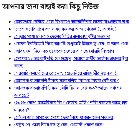
আপনার জন্য বাছাই করা কিছু নিউজ
›
আবশেষে বেরিয়ে এলো বিশ্বকাপে আর্জেন্টিনার হারের চাঞ্চল্যকর তথ্য
›
দেশে স্বর্ণের দামে বড় লাফ, কার্যকর আজ থেকেই (৮ আগস্ট)
›
সন্ধ্যার মধ্যে ঢাকাসহ দেশের বিভিন্ন এলাকায় বৃষ্টির সম্ভাবনা
›
বেতন-ইনক্রিমেট নিয়ে আগামী সপ্তাহেই মিলবে সুখবর! যা জানা গেল
›
আবহাওয়া নিয়ে বড় দুঃসংবাদ: ধেয়ে আসছে মৌসুমি নিম্নচাপ
›
দেশের ২৩তম রাষ্ট্রপতি কে হচ্ছেন, সম্ভাব্য প্রার্থীর তালিকা প্রধানমন্ত্রীর
কাছে
›
সরকারি কর্মচারীদের বেতন ও গ্রেড নিয়ে প্রতিমন্ত্রীর নতুন বার্তা
›
আজকে বাংলাদেশি টাকায় মালয়েশিয়া রিংগিত রিয়ার রেট কত?
›
আজকে বাংলাদেশি টাকায় সৌদি রিয়াল রেট কত? জানুন সর্বশেষ
আপডেট
›
২০২৮ কোপা আমেরিকায় কি খেলবেন মেসি? নাকি বয়সের কাছে হার
মানবেন?
›
সাকিব আল হাসানের দেশে ফেরা নিয়ে যা জানালেন সরকার
›
নতুন পে-স্কেল নিয়ে বড় সুখবর, গেজেট প্রকাশ কবে!