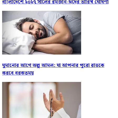
বাংলাদেশে ২০২৭ সালের রমজান-ঈদের তারিখ ঘোষণা
ঘুমানোর আগে অল্প আমল: যা আপনার পুরো রাতকে
করবে বরকতময়