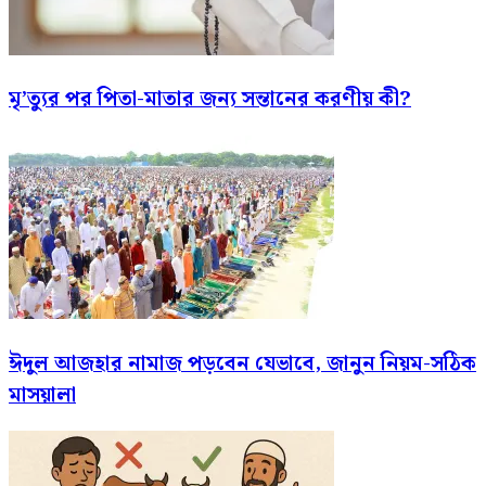
মৃ’ত্যুর পর পিতা-মাতার জন্য সন্তানের করণীয় কী?
ঈদুল আজহার নামাজ পড়বেন যেভাবে, জানুন নিয়ম-সঠিক
মাসয়ালা