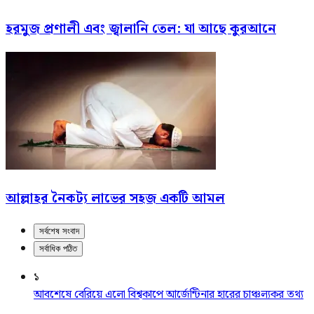
হরমুজ প্রণালী এবং জ্বালানি তেল: যা আছে কুরআনে
আল্লাহর নৈকট্য লাভের সহজ একটি আমল
সর্বশেষ সংবাদ
সর্বাধিক পঠিত
১
আবশেষে বেরিয়ে এলো বিশ্বকাপে আর্জেন্টিনার হারের চাঞ্চল্যকর তথ্য