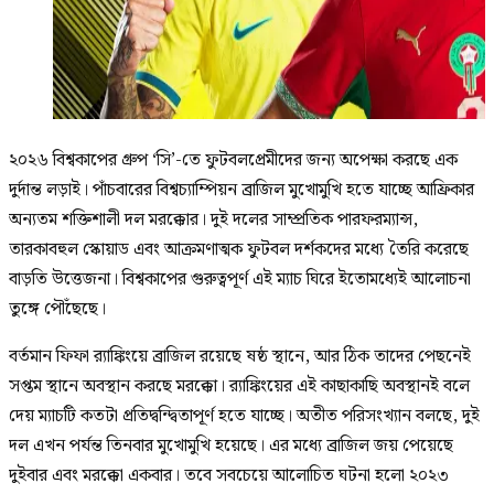
২০২৬ বিশ্বকাপের গ্রুপ ‘সি’-তে ফুটবলপ্রেমীদের জন্য অপেক্ষা করছে এক
দুর্দান্ত লড়াই। পাঁচবারের বিশ্বচ্যাম্পিয়ন ব্রাজিল মুখোমুখি হতে যাচ্ছে আফ্রিকার
অন্যতম শক্তিশালী দল মরক্কোর। দুই দলের সাম্প্রতিক পারফরম্যান্স,
তারকাবহুল স্কোয়াড এবং আক্রমণাত্মক ফুটবল দর্শকদের মধ্যে তৈরি করেছে
বাড়তি উত্তেজনা। বিশ্বকাপের গুরুত্বপূর্ণ এই ম্যাচ ঘিরে ইতোমধ্যেই আলোচনা
তুঙ্গে পৌঁছেছে।
বর্তমান ফিফা র‍্যাঙ্কিংয়ে ব্রাজিল রয়েছে ষষ্ঠ স্থানে, আর ঠিক তাদের পেছনেই
সপ্তম স্থানে অবস্থান করছে মরক্কো। র‍্যাঙ্কিংয়ের এই কাছাকাছি অবস্থানই বলে
দেয় ম্যাচটি কতটা প্রতিদ্বন্দ্বিতাপূর্ণ হতে যাচ্ছে। অতীত পরিসংখ্যান বলছে, দুই
দল এখন পর্যন্ত তিনবার মুখোমুখি হয়েছে। এর মধ্যে ব্রাজিল জয় পেয়েছে
দুইবার এবং মরক্কো একবার। তবে সবচেয়ে আলোচিত ঘটনা হলো ২০২৩