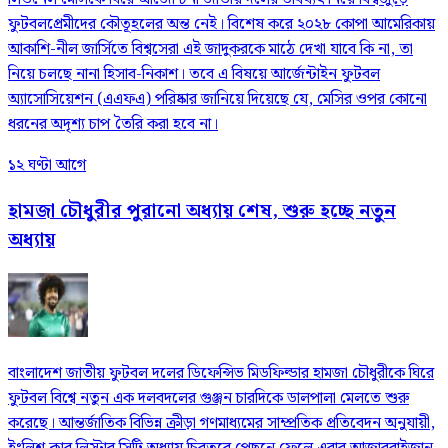
ফুটবলপ্রেমীদের কৌতূহলের অন্ত নেই। বিশেষ করে ২০২৮ কোপা আমেরিকায়
আকাশি-নীল জার্সিতে বিশ্বসেরা এই জাদুকরকে মাঠে দেখা যাবে কি না, তা
নিয়ে চলছে নানা হিসাব-নিকাশ। তবে এ বিষয়ে আর্জেন্টাইন ফুটবল
অ্যাসোসিয়েশন (এএফএ) পরিষ্কার জানিয়ে দিয়েছে যে, মেসির ওপর কোনো
ধরনের অদৃশ্য চাপ তৈরি করা হবে না।
১২ ঘণ্টা আগে
হামজা চৌধুরীর পুরানো অধ্যায় শেষ, শুরু হচ্ছে নতুন
অধ্যায়
বাংলাদেশ জাতীয় ফুটবল দলের ডিফেন্সিভ মিডফিল্ডার হামজা চৌধুরীকে ঘিরে
ফুটবল বিশ্বে নতুন এক দলবদলের গুঞ্জন চারদিকে ডালপালা মেলতে শুরু
করেছে। আন্তর্জাতিক বিভিন্ন ক্রীড়া গণমাধ্যমের সাম্প্রতিক প্রতিবেদন অনুযায়ী,