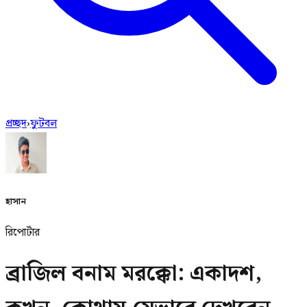
প্রচ্ছদ
›
ফুটবল
হাসান
রিপোর্টার
ব্রাজিল বনাম মরক্কো: একাদশ,