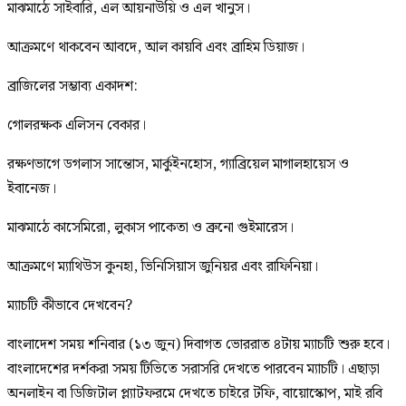
মাঝমাঠে সাইবারি, এল আয়নাউয়ি ও এল খানুস।
আক্রমণে থাকবেন আবদে, আল কায়বি এবং ব্রাহিম ডিয়াজ।
ব্রাজিলের সম্ভাব্য একাদশ:
গোলরক্ষক এলিসন বেকার।
রক্ষণভাগে ডগলাস সান্তোস, মার্কুইনহোস, গ্যাব্রিয়েল মাগালহায়েস ও
ইবানেজ।
মাঝমাঠে কাসেমিরো, লুকাস পাকেতা ও ব্রুনো গুইমারেস।
আক্রমণে ম্যাথিউস কুনহা, ভিনিসিয়াস জুনিয়র এবং রাফিনিয়া।
ম্যাচটি কীভাবে দেখবেন?
বাংলাদেশ সময় শনিবার (১৩ জুন) দিবাগত ভোররাত ৪টায় ম্যাচটি শুরু হবে।
বাংলাদেশের দর্শকরা সময় টিভিতে সরাসরি দেখতে পারবেন ম্যাচটি। এছাড়া
অনলাইন বা ডিজিটাল প্ল্যাটফরমে দেখতে চাইরে টফি, বায়োস্কোপ, মাই রবি