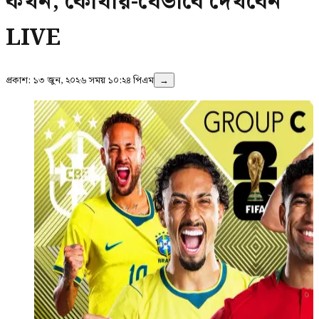
কখন, কোথায়-যেভাবে দেখবেন
LIVE
প্রকাশ:
১৩ জুন, ২০২৬ সময় ১০:২৪ পিএম
→