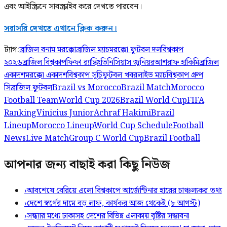
এবং আইস্ক্রিনে সাবস্ক্রাইব করে দেখতে পারবেন।
সরাসরি দেখতে এখানে ক্লিক করুন।
ট্যাগ:
ব্রাজিল বনাম মরক্কো
ব্রাজিল ম্যাচ
মরক্কো ফুটবল দল
বিশ্বকাপ
২০২৬
ব্রাজিল বিশ্বকাপ
ফিফা র‍্যাঙ্কিং
ভিনিসিয়াস জুনিয়র
আশরাফ হাকিমি
ব্রাজিল
একাদশ
মরক্কো একাদশ
বিশ্বকাপ সূচি
ফুটবল খবর
লাইভ ম্যাচ
বিশ্বকাপ গ্রুপ
সি
ব্রাজিল ফুটবল
Brazil vs Morocco
Brazil Match
Morocco
Football Team
World Cup 2026
Brazil World Cup
FIFA
Ranking
Vinicius Junior
Achraf Hakimi
Brazil
Lineup
Morocco Lineup
World Cup Schedule
Football
News
Live Match
Group C World Cup
Brazil Football
আপনার জন্য বাছাই করা কিছু নিউজ
›
আবশেষে বেরিয়ে এলো বিশ্বকাপে আর্জেন্টিনার হারের চাঞ্চল্যকর তথ্য
›
দেশে স্বর্ণের দামে বড় লাফ, কার্যকর আজ থেকেই (৮ আগস্ট)
›
সন্ধ্যার মধ্যে ঢাকাসহ দেশের বিভিন্ন এলাকায় বৃষ্টির সম্ভাবনা