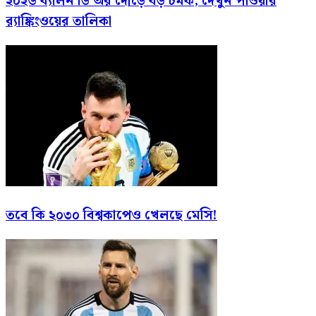
২০২৬ ব্যালন ডি’অর দৌড়ে বড় চমক, দেখুন পাওয়ার
র‍্যাঙ্কিংওয়ের তালিকা
তবে কি ২০৩০ বিশ্বকাপেও খেলছে মেসি!