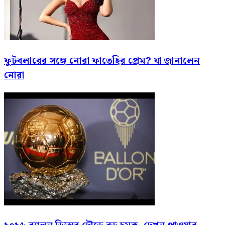
ফুটবলারের সঙ্গে নোরা ফাতেহির প্রেম? যা জানালেন
নোরা