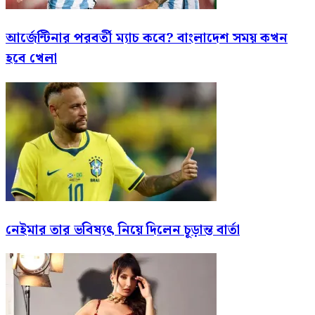
আর্জেন্টিনার পরবর্তী ম্যাচ কবে? বাংলাদেশ সময় কখন
হবে খেলা
নেইমার তার ভবিষ্যৎ নিয়ে দিলেন চূড়ান্ত বার্তা