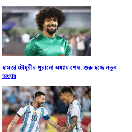
হামজা চৌধুরীর পুরানো অধ্যায় শেষ, শুরু হচ্ছে নতুন
অধ্যায়