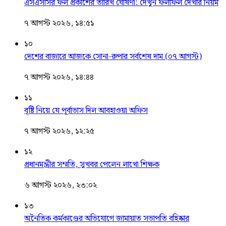
এসএসসির ফল প্রকাশের তারিখ ঘোষণা: দেখুন ফলাফল দেখার নিয়ম
৭ আগস্ট ২০২৬, ১৪:৫১
১০
দেশের বাজারে আজকে সোনা-রুপার সর্বশেষ দাম (০৭ আগস্ট)
৭ আগস্ট ২০২৬, ১৪:৪৪
১১
বৃষ্টি নিয়ে যে পূর্বাভাস দিল আবহাওয়া অফিস
৭ আগস্ট ২০২৬, ১২:২৫
১২
প্রধানমন্ত্রীর সম্মতি, সুখবর পেলেন লাখো শিক্ষক
৬ আগস্ট ২০২৬, ২৩:০২
১৩
অনৈতিক কর্মকাণ্ডের অভিযোগে জামায়াত সভাপতি বহিষ্কার