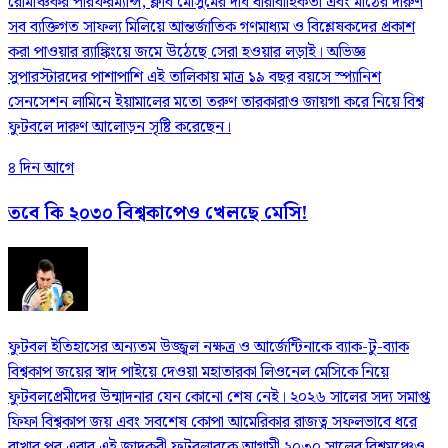
রোমাঞ্চকর পারফরম্যান্স, ক্লাব মৌসুমের দীর্ঘ ধারাবাহিকতা এবং মাঠের দারুণ
সব ব্যক্তিগত সাফল্য মিলিয়ে আন্তর্জাতিক গণমাধ্যম ও বিশ্লেষকদের প্রকাশ
করা পাওয়ার র‍্যাঙ্কিংয়ে জমে উঠেছে সেরা হওয়ার লড়াই। অভিজ্ঞ
সুপারস্টারদের পাশাপাশি এই তালিকায় মাত্র ১৯ বছর বয়সে স্প্যানিশ
সেনসেশন লামিনে ইয়ামালের মতো তরুণ তারকারাও জায়গা করে নিয়ে বিশ্ব
ফুটবলে দারুণ আলোড়ন সৃষ্টি করেছেন।
৪ দিন আগে
তবে কি ২০৩০ বিশ্বকাপেও খেলছে মেসি!
ফুটবল ইতিহাসের অন্যতম উজ্জ্বল নক্ষত্র ও আর্জেন্টিনাকে ব্যাক-টু-ব্যাক
বিশ্বকাপ জয়ের স্বাদ পাইয়ে দেওয়া মহাতারকা লিওনেল মেসিকে নিয়ে
ফুটবলপ্রেমীদের উন্মাদনার যেন কোনো শেষ নেই। ২০২৬ সালের সদ্য সমাপ্ত
ফিফা বিশ্বকাপ জয় এবং সবশেষ কোপা আমেরিকার রাজত্ব সফলভাবে ধরে
রাখার পর এবার এই জাদুকরী ফুটবলারকে আগামী ২০৩০ সালের বিশ্বমঞ্চেও