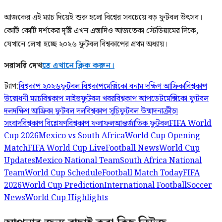
আজকের এই ম্যাচ দিয়েই শুরু হলো বিশ্বের সবচেয়ে বড় ফুটবল উৎসব।
কোটি কোটি দর্শকের দৃষ্টি এখন এস্তাদিও আজতেকা স্টেডিয়ামের দিকে,
যেখানে লেখা হচ্ছে ২০২৬ ফুটবল বিশ্বকাপের প্রথম অধ্যায়।
সরাসরি দেখ
তে এখানে ক্লিক করুন।
ট্যাগ:
বিশ্বকাপ ২০২৬
ফুটবল বিশ্বকাপ
মেক্সিকো বনাম দক্ষিণ আফ্রিকা
বিশ্বকাপ
উদ্বোধনী ম্যাচ
বিশ্বকাপ লাইভ
ফুটবল খবর
বিশ্বকাপ আপডেট
মেক্সিকো ফুটবল
দল
দক্ষিণ আফ্রিকা ফুটবল দল
বিশ্বকাপ সূচি
ফুটবল উন্মাদনা
ক্রীড়া
সংবাদ
বিশ্বকাপ বিশ্লেষণ
বিশ্বকাপ ফলাফল
আন্তর্জাতিক ফুটবল
FIFA World
Cup 2026
Mexico vs South Africa
World Cup Opening
Match
FIFA World Cup Live
Football News
World Cup
Updates
Mexico National Team
South Africa National
Team
World Cup Schedule
Football Match Today
FIFA
2026
World Cup Prediction
International Football
Soccer
News
World Cup Highlights