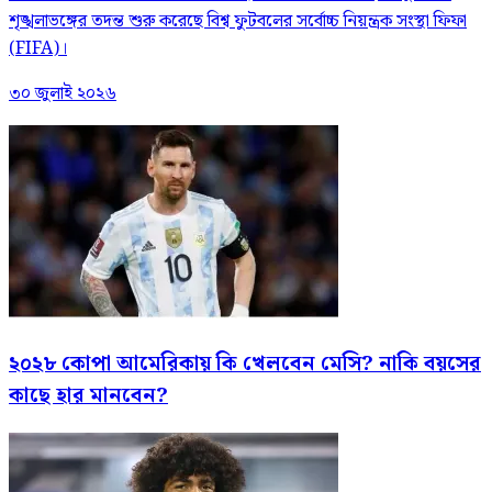
শৃঙ্খলাভঙ্গের তদন্ত শুরু করেছে বিশ্ব ফুটবলের সর্বোচ্চ নিয়ন্ত্রক সংস্থা ফিফা
(FIFA)।
৩০ জুলাই ২০২৬
২০২৮ কোপা আমেরিকায় কি খেলবেন মেসি? নাকি বয়সের
কাছে হার মানবেন?