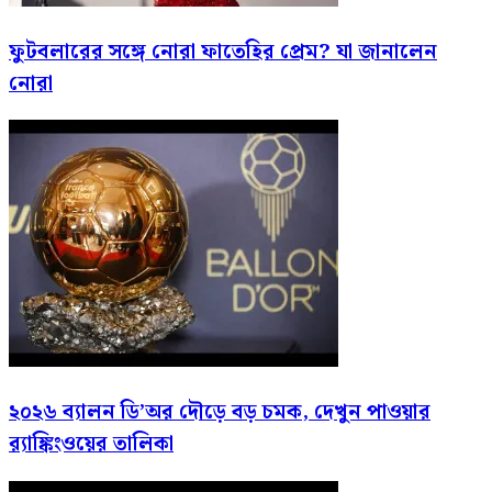
ফুটবলারের সঙ্গে নোরা ফাতেহির প্রেম? যা জানালেন
নোরা
২০২৬ ব্যালন ডি’অর দৌড়ে বড় চমক, দেখুন পাওয়ার
র‍্যাঙ্কিংওয়ের তালিকা