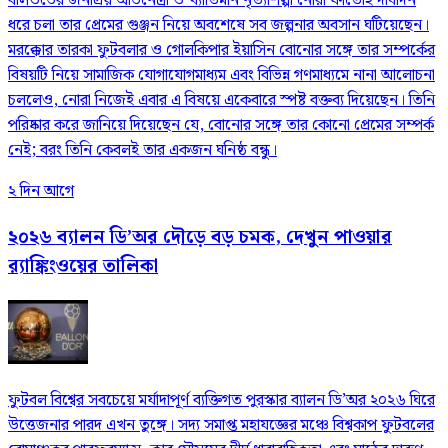
বলিউডের জনপ্রিয় অভিনেত্রী ও খ্যাতিমান নৃত্যশিল্পী নোরা ফাতেহি দীর্ঘদিন
ধরে চলা তার প্রেমের গুঞ্জন নিয়ে অবশেষে সব জল্পনার অবসান ঘটিয়েছেন।
মরক্কোর তারকা ফুটবলার ও গোলকিপার ইয়াসিন বোনোর সঙ্গে তার সম্পর্কের
বিষয়টি নিয়ে সামাজিক যোগাযোগমাধ্যম এবং বিভিন্ন গণমাধ্যমে নানা আলোচনা
চললেও, নোরা নিজেই এবার এ বিষয়ে একেবারে স্পষ্ট বক্তব্য দিয়েছেন। তিনি
পরিষ্কার করে জানিয়ে দিয়েছেন যে, বোনোর সঙ্গে তার কোনো প্রেমের সম্পর্ক
নেই; বরং তিনি কেবলই তার একজন ঘনিষ্ঠ বন্ধু।
২ দিন আগে
২০২৬ ব্যালন ডি’অর দৌড়ে বড় চমক, দেখুন পাওয়ার
র‍্যাঙ্কিংওয়ের তালিকা
ফুটবল বিশ্বের সবচেয়ে মর্যাদাপূর্ণ ব্যক্তিগত পুরস্কার ব্যালন ডি’অর ২০২৬ ঘিরে
উত্তেজনার পারদ এখন তুঙ্গে। সদ্য সমাপ্ত মহাযজ্ঞের মঞ্চে বিশ্বকাপ ফুটবলের