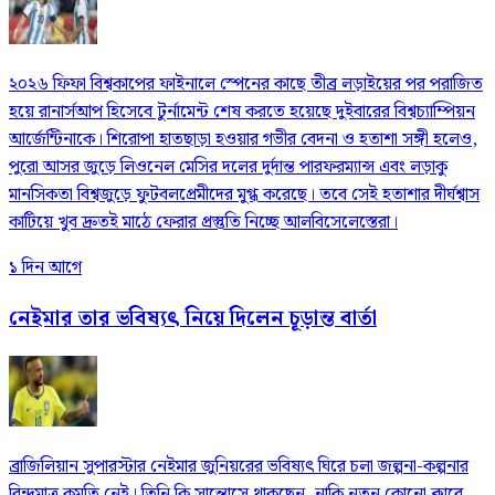
২০২৬ ফিফা বিশ্বকাপের ফাইনালে স্পেনের কাছে তীব্র লড়াইয়ের পর পরাজিত
হয়ে রানার্সআপ হিসেবে টুর্নামেন্ট শেষ করতে হয়েছে দুইবারের বিশ্বচ্যাম্পিয়ন
আর্জেন্টিনাকে। শিরোপা হাতছাড়া হওয়ার গভীর বেদনা ও হতাশা সঙ্গী হলেও,
পুরো আসর জুড়ে লিওনেল মেসির দলের দুর্দান্ত পারফরম্যান্স এবং লড়াকু
মানসিকতা বিশ্বজুড়ে ফুটবলপ্রেমীদের মুগ্ধ করেছে। তবে সেই হতাশার দীর্ঘশ্বাস
কাটিয়ে খুব দ্রুতই মাঠে ফেরার প্রস্তুতি নিচ্ছে আলবিসেলেস্তেরা।
১ দিন আগে
নেইমার তার ভবিষ্যৎ নিয়ে দিলেন চূড়ান্ত বার্তা
ব্রাজিলিয়ান সুপারস্টার নেইমার জুনিয়রের ভবিষ্যৎ ঘিরে চলা জল্পনা-কল্পনার
বিন্দুমাত্র কমতি নেই। তিনি কি সান্তোসে থাকছেন, নাকি নতুন কোনো ক্লাবে