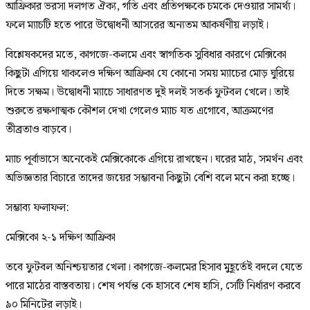
আফ্রিকার ভরসা দলগত ঐক্য, গতি এবং প্রতিপক্ষকে চমকে দেওয়ার সামর্থ্য।
ফলে ম্যাচটি হতে পারে উদ্বোধনী আসরের অন্যতম আকর্ষণীয় লড়াই।
বিশ্লেষকদের মতে, কাগজে-কলমে এবং স্বাগতিক সুবিধার কারণে মেক্সিকো
কিছুটা এগিয়ে থাকলেও দক্ষিণ আফ্রিকা যে কোনো সময় ম্যাচের মোড় ঘুরিয়ে
দিতে সক্ষম। উদ্বোধনী ম্যাচে সাধারণত দুই দলই সতর্ক ফুটবল খেলে। তাই
শুরুতে রক্ষণাত্মক কৌশল দেখা গেলেও ম্যাচ যত এগোবে, আক্রমণের
তীব্রতাও বাড়বে।
ম্যাচ পূর্বাভাসে অনেকেই মেক্সিকোকে এগিয়ে রাখছেন। ঘরের মাঠ, সমর্থন এবং
অভিজ্ঞতার বিচারে তাদের জয়ের সম্ভাবনা কিছুটা বেশি বলে মনে করা হচ্ছে।
সম্ভাব্য ফলাফল:
মেক্সিকো ২-১ দক্ষিণ আফ্রিকা
তবে ফুটবল অনিশ্চয়তার খেলা। কাগজে-কলমের হিসাব মুহূর্তেই বদলে যেতে
পারে মাঠের বাস্তবতায়। শেষ পর্যন্ত কে হাসবে শেষ হাসি, সেটি নির্ধারণ করবে
৯০ মিনিটের লড়াই।