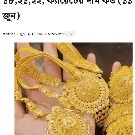
১৮,২১,২২, ক্যারেটের দাম কত (১১
জুন)
প্রকাশ:
১১ জুন, ২০২৬ সময় ০১:৩৬ পিএম
→