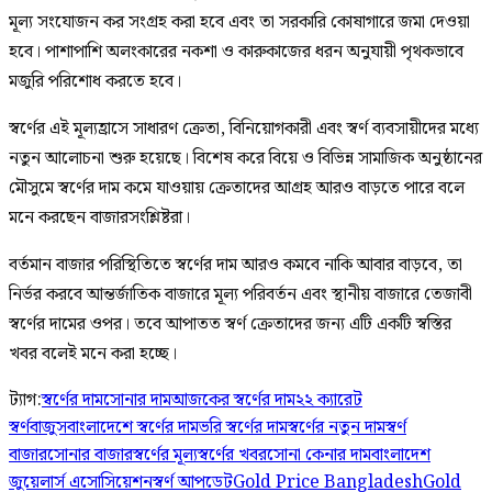
মূল্য সংযোজন কর সংগ্রহ করা হবে এবং তা সরকারি কোষাগারে জমা দেওয়া
হবে। পাশাপাশি অলংকারের নকশা ও কারুকাজের ধরন অনুযায়ী পৃথকভাবে
মজুরি পরিশোধ করতে হবে।
স্বর্ণের এই মূল্যহ্রাসে সাধারণ ক্রেতা, বিনিয়োগকারী এবং স্বর্ণ ব্যবসায়ীদের মধ্যে
নতুন আলোচনা শুরু হয়েছে। বিশেষ করে বিয়ে ও বিভিন্ন সামাজিক অনুষ্ঠানের
মৌসুমে স্বর্ণের দাম কমে যাওয়ায় ক্রেতাদের আগ্রহ আরও বাড়তে পারে বলে
মনে করছেন বাজারসংশ্লিষ্টরা।
বর্তমান বাজার পরিস্থিতিতে স্বর্ণের দাম আরও কমবে নাকি আবার বাড়বে, তা
নির্ভর করবে আন্তর্জাতিক বাজারে মূল্য পরিবর্তন এবং স্থানীয় বাজারে তেজাবী
স্বর্ণের দামের ওপর। তবে আপাতত স্বর্ণ ক্রেতাদের জন্য এটি একটি স্বস্তির
খবর বলেই মনে করা হচ্ছে।
ট্যাগ:
স্বর্ণের দাম
সোনার দাম
আজকের স্বর্ণের দাম
২২ ক্যারেট
স্বর্ণ
বাজুস
বাংলাদেশে স্বর্ণের দাম
ভরি স্বর্ণের দাম
স্বর্ণের নতুন দাম
স্বর্ণ
বাজার
সোনার বাজার
স্বর্ণের মূল্য
স্বর্ণের খবর
সোনা কেনার দাম
বাংলাদেশ
জুয়েলার্স এসোসিয়েশন
স্বর্ণ আপডেট
Gold Price Bangladesh
Gold