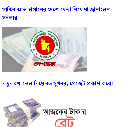
সাকিব আল হাসানের দেশে ফেরা নিয়ে যা জানালেন
সরকার
নতুন পে-স্কেল নিয়ে বড় সুখবর, গেজেট প্রকাশ কবে!