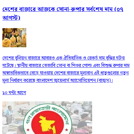
দেশের বাজারে আজকে সোনা-রুপার সর্বশেষ দাম (০৭
আগস্ট)
দেশের বুলিয়ন বাজারে আবারও এক ঐতিহাসিক ও রেকর্ড দাম বৃদ্ধির ঘটনা
ঘটেছে। স্থানীয় বাজারে তেজাবি সোনা বা পিওর গোল্ড এবং বিশুদ্ধ রুপার দাম
অস্বাভাবিকভাবে বেড়ে যাওয়ায় দেশের বাজারে মূল্যবান এই ধাতুগুলোর নতুন
মূল্য নির্ধারণ করেছে বাংলাদেশ জুয়েলার্স অ্যাসোসিয়েশন (বাজুস)।
১০ ঘণ্টা আগে