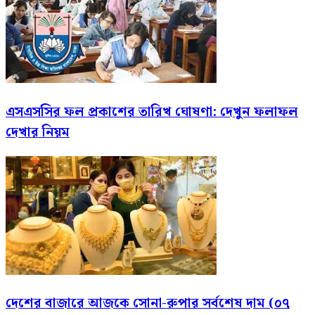
এসএসসির ফল প্রকাশের তারিখ ঘোষণা: দেখুন ফলাফল
দেখার নিয়ম
দেশের বাজারে আজকে সোনা-রুপার সর্বশেষ দাম (০৭