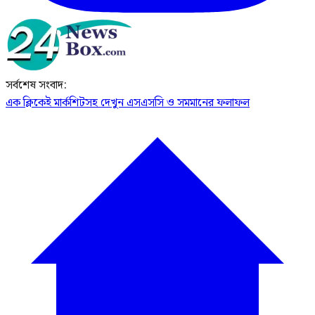
সর্বশেষ সংবাদ:
এক ক্লিকেই মার্কশিটসহ দেখুন এসএসসি ও সমমানের ফলাফল