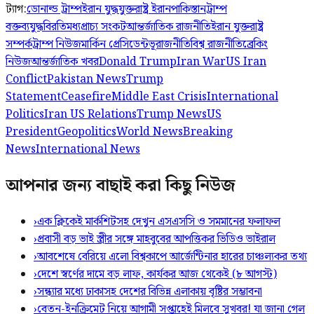
ট্যাগ:
ডোনাল্ড ট্রাম্প
ইরান যুদ্ধ
যুক্তরাষ্ট্র ইরান
পাকিস্তান
ট্রাম্প
বক্তব্য
যুদ্ধবিরতি
মধ্যপ্রাচ্য সংকট
আন্তর্জাতিক রাজনীতি
ইরান যুক্তরাষ্ট্র
সম্পর্ক
ট্রাম্প নিউজ
মার্কিন প্রেসিডেন্ট
ভূরাজনীতি
বিশ্ব রাজনীতি
ব্রেকিং
নিউজ
আন্তর্জাতিক খবর
Donald Trump
Iran War
US Iran
Conflict
Pakistan News
Trump
Statement
Ceasefire
Middle East Crisis
International
Politics
Iran US Relations
Trump News
US
President
Geopolitics
World News
Breaking
News
International News
আপনার জন্য বাছাই করা কিছু নিউজ
›
এক ক্লিকেই মার্কশিটসহ দেখুন এসএসসি ও সমমানের ফলাফল
›
প্রবাসী বড় ভাই স্ত্রীর সঙ্গে মাহবুবের আপত্তিকর ভিডিও ভাইরাল ​
›
আবশেষে বেরিয়ে এলো বিশ্বকাপে আর্জেন্টিনার হারের চাঞ্চল্যকর তথ্য
›
দেশে স্বর্ণের দামে বড় লাফ, কার্যকর আজ থেকেই (৮ আগস্ট)
›
সন্ধ্যার মধ্যে ঢাকাসহ দেশের বিভিন্ন এলাকায় বৃষ্টির সম্ভাবনা
›
বেতন-ইনক্রিমেট নিয়ে আগামী সপ্তাহেই মিলবে সুখবর! যা জানা গেল