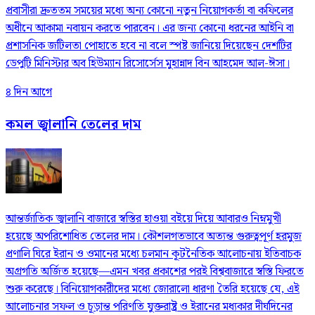
প্রবাসীরা দ্রুততম সময়ের মধ্যে অন্য কোনো নতুন নিয়োগকর্তা বা কফিলের
অধীনে আকামা নবায়ন করতে পারবেন। এর জন্য কোনো ধরনের আইনি বা
প্রশাসনিক জটিলতা পোহাতে হবে না বলে স্পষ্ট জানিয়ে দিয়েছেন দেশটির
ডেপুটি মিনিস্টার অব হিউম্যান রিসোর্সেস মুহান্নাদ বিন আহমেদ আল-ঈসা।
৪ দিন আগে
কমল জ্বালানি তেলের দাম
আন্তর্জাতিক জ্বালানি বাজারে স্বস্তির হাওয়া বইয়ে দিয়ে আবারও নিম্নমুখী
হয়েছে অপরিশোধিত তেলের দাম। কৌশলগতভাবে অত্যন্ত গুরুত্বপূর্ণ হরমুজ
প্রণালি ঘিরে ইরান ও ওমানের মধ্যে চলমান কূটনৈতিক আলোচনায় ইতিবাচক
অগ্রগতি অর্জিত হয়েছে—এমন খবর প্রকাশের পরই বিশ্ববাজারে স্বস্তি ফিরতে
শুরু করেছে। বিনিয়োগকারীদের মধ্যে জোরালো ধারণা তৈরি হয়েছে যে, এই
আলোচনার সফল ও চূড়ান্ত পরিণতি যুক্তরাষ্ট্র ও ইরানের মধ্যকার দীর্ঘদিনের