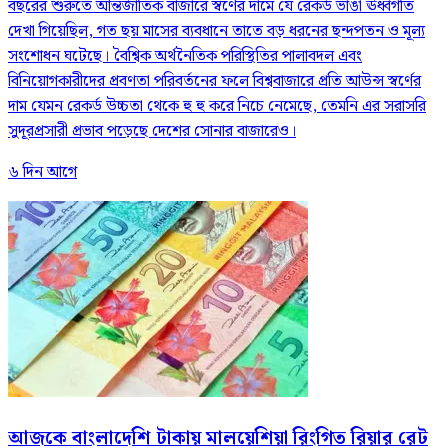
বছরের শুরুতে আন্তর্জাতিক বাজারে স্বর্ণের দামে যে রেকর্ড ভাঙা ঊর্ধ্বগতি
দেখা গিয়েছিল, গত ছয় মাসের ব্যবধানে তাতে বড় ধরনের ছন্দপতন ও মূল্য
সংশোধন ঘটেছে। বৈশ্বিক অর্থনৈতিক পরিস্থিতির পালাবদল এবং
বিনিয়োগকারীদের প্রবণতা পরিবর্তনের ফলে বিশ্ববাজারে প্রতি আউন্স স্বর্ণের
দাম যেমন রেকর্ড উচ্চতা থেকে হু হু করে নিচে নেমেছে, তেমনি এর সরাসরি
সুদূরপ্রসারী প্রভাব পড়েছে দেশের সোনার বাজারেও।
৬ দিন আগে
আজকে বাংলাদেশি টাকায় মালয়েশিয়া রিংগিত রিয়ার রেট