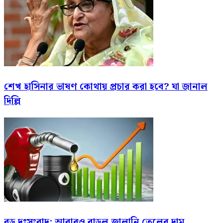
শেখ হাসিনার ভাষণ কোথায় প্রচার করা হবে? যা জানাল
দিল্লি
বড় দুঃসংবাদ: আবারও বাড়ল জ্বালানি তেলের দাম