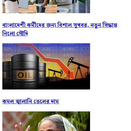
বাংলাদেশী কর্মীদের জন্য বিশাল সুখবর, নতুন সিদ্ধান্ত
নিলো সৌদি
কমল জ্বালানি তেলের দাম