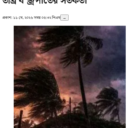
তীব্র ব’জ্রপাতের সতর্কতা
প্রকাশ:
১১ মে, ২০২৬ সময় ০৫:৩২ পিএম
→