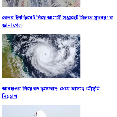
বেতন-ইনক্রিমেট নিয়ে আগামী সপ্তাহেই মিলবে সুখবর! যা
জানা গেল
আবহাওয়া নিয়ে বড় দুঃসংবাদ: ধেয়ে আসছে মৌসুমি
নিম্নচাপ