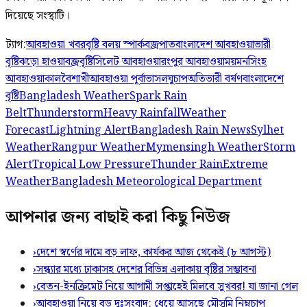
দিয়েছে সংস্থাটি।
ট্যাগ:
আবহাওয়া খবর
বৃষ্টি বলয় স্পার্ক
বজ্রপাত
বাংলাদেশ আবহাওয়া
ভারী
বৃষ্টি
ঝড়ো হাওয়া
বজ্রবৃষ্টি
সিলেট আবহাওয়া
রংপুর আবহাওয়া
ময়মনসিংহ
আবহাওয়া
কালবৈশাখী
আবহাওয়া পূর্বাভাস
লঘুচাপ
অতিভারী বর্ষণ
বাংলাদেশে
বৃষ্টি
Bangladesh Weather
Spark Rain
Belt
Thunderstorm
Heavy Rainfall
Weather
Forecast
Lightning Alert
Bangladesh Rain News
Sylhet
Weather
Rangpur Weather
Mymensingh Weather
Storm
Alert
Tropical Low Pressure
Thunder Rain
Extreme
Weather
Bangladesh Meteorological Department
আপনার জন্য বাছাই করা কিছু নিউজ
›
দেশে স্বর্ণের দামে বড় লাফ, কার্যকর আজ থেকেই (৮ আগস্ট)
›
সন্ধ্যার মধ্যে ঢাকাসহ দেশের বিভিন্ন এলাকায় বৃষ্টির সম্ভাবনা
›
বেতন-ইনক্রিমেট নিয়ে আগামী সপ্তাহেই মিলবে সুখবর! যা জানা গেল
›
আবহাওয়া নিয়ে বড় দুঃসংবাদ: ধেয়ে আসছে মৌসুমি নিম্নচাপ