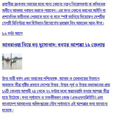
প্রবাসীরা দ্রুততম সময়ের মধ্যে অন্য কোনো নতুন নিয়োগকর্তা বা কফিলের
অধীনে আকামা নবায়ন করতে পারবেন। এর জন্য কোনো ধরনের আইনি বা
প্রশাসনিক জটিলতা পোহাতে হবে না বলে স্পষ্ট জানিয়ে দিয়েছেন দেশটির
ডেপুটি মিনিস্টার অব হিউম্যান রিসোর্সেস মুহান্নাদ বিন আহমেদ আল-ঈসা।
১৩ ঘণ্টা আগে
আবহাওয়া নিয়ে বড় দুঃসংবাদ: বন্যার আশঙ্কা ১২ জেলায়
টানা ভারী বর্ষণ এবং ভারতের পশ্চিমবঙ্গ, আসাম ও মেঘালয়ের উজানে
অব্যাহত তীব্র বৃষ্টির প্রভাবে দেশের উত্তর, উত্তর-পূর্ব ও উত্তর-মধ্যাঞ্চলের প্রায়
১২টি জেলায় আগামী ২৪ থেকে ৭২ ঘণ্টার মধ্যে স্বল্পমেয়াদি বন্যার আশঙ্কা তীব্র
হয়ে উঠেছে। বন্যা পূর্বাভাস ও সতর্কীকরণ কেন্দ্র (এফএফডব্লিউসি) এবং
বাংলাদেশ আবহাওয়া অধিদপ্তরের যৌথ পূর্বাভাসে এই আশঙ্কার কথা জানানো
হয়েছে।