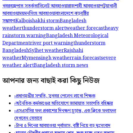
খবর
বজ্রপাত সতর্কতা
সিলেট আবহাওয়া
রাজশাহী আবহাওয়া
পটুয়াখালী
আবহাওয়া
ময়মনসিংহ আবহাওয়া
বাংলাদেশে ঝড়
বৃষ্টির
সম্ভাবনা
Kalboishakhi storm
Bangladesh
weather
thunderstorm alert
weather forecast
heavy
rain
storm warning
Bangladesh Meteorological
Department
river port warning
thunderstorm
Bangladesh
Sylhet weather
Rajshahi
weather
Mymensingh weather
rain forecast
severe
weather alert
Bangladesh storm news
আপনার জন্য বাছাই করা কিছু নিউজ
›
প্রধানমন্ত্রীর সম্মতি, সুখবর পেলেন লাখো শিক্ষক
›
অনৈতিক কর্মকাণ্ডের অভিযোগে জামায়াত সভাপতি বহিষ্কার
›
এসএসসির ফল প্রকাশের দিনক্ষণ চূড়ান্ত, এক ক্লিকে ফলাফল
দেখবেন যেভাবে
›
টানা ৫ দিনের আবহাওয়া পূর্বাভাস, বৃষ্টি নিয়ে বড় দুঃসংবাদ