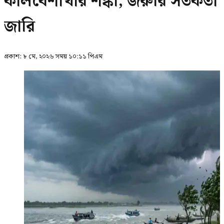
কালবৈশাখীর শঙ্কা, জরুরি সতর্কতা
জারি
প্রকাশ:
৮ মে, ২০২৬ সময় ১০:১১ পিএম