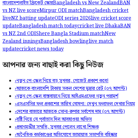
বাংলাদেশ
লাইভ ক্রিকেট স্কোর
Bangladesh vs New Zealand
BAN
vs NZ live score
Mirpur ODI match
Bangladesh cricket
live
NZ batting update
ODI series 2026
live cricket score
update
Bangladesh match today
cricket live Dhaka
BAN
vs NZ 2nd ODI
Shere Bangla Stadium match
New
Zealand innings
Bangladesh bowling
live match
update
cricket news today
আপনার জন্য বাছাই করা কিছু নিউজ
›
নতুন পে-স্কেল নিয়ে বড় সুখবর, গেজেট প্রকাশ কবে!
›
আজকে বাংলাদেশি টাকায় সকল দেশের মুদ্রার রেট (০৭ আগস্ট)
›
নতুন পে-স্কেল বাস্তবায়নে নিয়ে আইএমএফের নতুন পরামর্শ
›
এসএসসির ফল প্রকাশের তারিখ ঘোষণা: দেখুন ফলাফল দেখার নিয়ম
›
দেশের বাজারে আজকে সোনা-রুপার সর্বশেষ দাম (০৭ আগস্ট)
›
বৃষ্টি নিয়ে যে পূর্বাভাস দিল আবহাওয়া অফিস
›
প্রধানমন্ত্রীর সম্মতি, সুখবর পেলেন লাখো শিক্ষক
›
অনৈতিক কর্মকাণ্ডের অভিযোগে জামায়াত সভাপতি বহিষ্কার