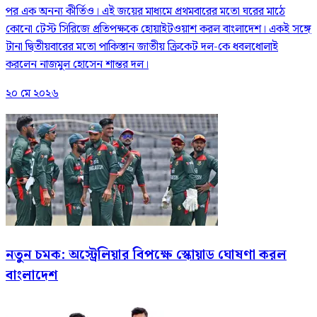
পর এক অনন্য কীর্তিও। এই জয়ের মাধ্যমে প্রথমবারের মতো ঘরের মাঠে
কোনো টেস্ট সিরিজে প্রতিপক্ষকে হোয়াইটওয়াশ করল বাংলাদেশ। একই সঙ্গে
টানা দ্বিতীয়বারের মতো পাকিস্তান জাতীয় ক্রিকেট দল-কে ধবলধোলাই
করলেন নাজমুল হোসেন শান্তর দল।
২০ মে ২০২৬
নতুন চমক: অস্ট্রেলিয়ার বিপক্ষে স্কোয়াড ঘোষণা করল
বাংলাদেশ