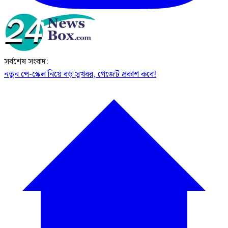
সর্বশেষ সংবাদ:
নতুন পে-স্কেল নিয়ে বড় সুখবর, গেজেট প্রকাশ কবে!