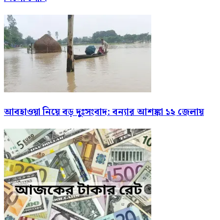
আবহাওয়া নিয়ে বড় দুঃসংবাদ: বন্যার আশঙ্কা ১২ জেলায়