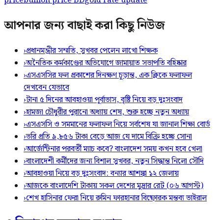
price
bullion price BD
gold rate update
আপনার জন্য বাছাই করা কিছু নিউজ
›
প্রধানমন্ত্রীর সম্মতি, সুখবর পেলেন লাখো শিক্ষক
›
অনৈতিক কর্মকাণ্ডের অভিযোগে জামায়াত সভাপতি বহিষ্কার
›
এসএসসির ফল প্রকাশের দিনক্ষণ চূড়ান্ত, এক ক্লিকে ফলাফল
দেখবেন যেভাবে
›
টানা ৫ দিনের আবহাওয়া পূর্বাভাস, বৃষ্টি নিয়ে বড় দুঃসংবাদ
›
হামজা চৌধুরীর পুরানো অধ্যায় শেষ, শুরু হচ্ছে নতুন অধ্যায়
›
এসএসসি ও সমমানের ফলাফল নিয়ে সর্বশেষ যা জানাল শিক্ষা বোর্ড
›
ভরি প্রতি ৯,৮৫৬ টাকা বেড়ে আজ যে দামে বিক্রি হচ্ছে সোনা
›
আর্জেন্টিনার পরবর্তী ম্যাচ কবে? বাংলাদেশ সময় কখন হবে খেলা
›
বাংলাদেশী কর্মীদের জন্য বিশাল সুখবর, নতুন সিদ্ধান্ত নিলো সৌদি
›
আবহাওয়া নিয়ে বড় দুঃসংবাদ: বন্যার আশঙ্কা ১২ জেলায়
›
আজকে বাংলাদেশি টাকায় সকল দেশের মুদ্রার রেট (০৬ আগস্ট)
›
শেখ হাসিনার ফেরা নিয়ে রুমিন ফারহানার বিষ্ফোরক মন্তব্য ভাইরাল