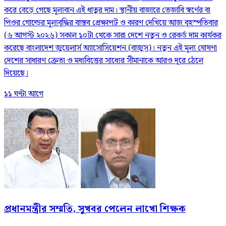
করে বেড়ে গেছে মূল্যবান এই ধাতুর দাম। স্থানীয় বাজারে তেজাবি স্বর্ণের বা
পিওর গোল্ডের মূল্যবৃদ্ধির বাস্তব প্রেক্ষাপট ও কারণ দেখিয়ে আজ বৃহস্পতিবার
(৬ আগস্ট ২০২৬) সকাল ১০টা থেকে সারা দেশে নতুন ও রেকর্ড দাম কার্যকর
করেছে বাংলাদেশ জুয়েলার্স অ্যাসোসিয়েশন (বাজুস)। নতুন এই মূল্য ঘোষণা
দেশের সাধারণ ক্রেতা ও মধ্যবিত্তের সাধ্যের সীমানাকে আরও দূরে ঠেলে
দিয়েছে।
১১ ঘণ্টা আগে
প্রধানমন্ত্রীর সম্মতি, সুখবর পেলেন লাখো শিক্ষক