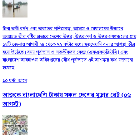
টানা ভারী বর্ষণ এবং ভারতের পশ্চিমবঙ্গ, আসাম ও মেঘালয়ের উজানে
অব্যাহত তীব্র বৃষ্টির প্রভাবে দেশের উত্তর, উত্তর-পূর্ব ও উত্তর-মধ্যাঞ্চলের প্রায়
১২টি জেলায় আগামী ২৪ থেকে ৭২ ঘণ্টার মধ্যে স্বল্পমেয়াদি বন্যার আশঙ্কা তীব্র
হয়ে উঠেছে। বন্যা পূর্বাভাস ও সতর্কীকরণ কেন্দ্র (এফএফডব্লিউসি) এবং
বাংলাদেশ আবহাওয়া অধিদপ্তরের যৌথ পূর্বাভাসে এই আশঙ্কার কথা জানানো
হয়েছে।
১০ ঘণ্টা আগে
আজকে বাংলাদেশি টাকায় সকল দেশের মুদ্রার রেট (০৬
আগস্ট)