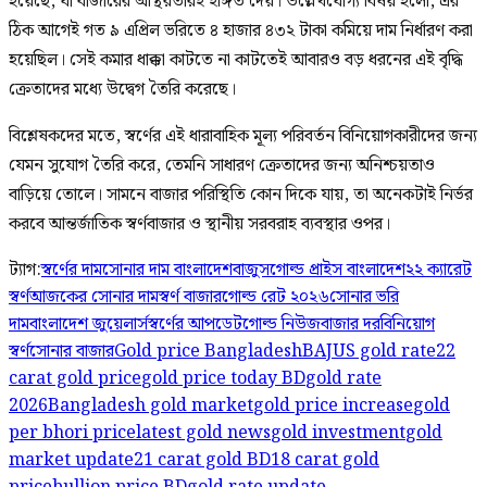
হয়েছে, যা বাজারের অস্থিরতারই ইঙ্গিত দেয়। উল্লেখযোগ্য বিষয় হলো, এর
ঠিক আগেই গত ৯ এপ্রিল ভরিতে ৪ হাজার ৪৩২ টাকা কমিয়ে দাম নির্ধারণ করা
হয়েছিল। সেই কমার ধাক্কা কাটতে না কাটতেই আবারও বড় ধরনের এই বৃদ্ধি
ক্রেতাদের মধ্যে উদ্বেগ তৈরি করেছে।
বিশ্লেষকদের মতে, স্বর্ণের এই ধারাবাহিক মূল্য পরিবর্তন বিনিয়োগকারীদের জন্য
যেমন সুযোগ তৈরি করে, তেমনি সাধারণ ক্রেতাদের জন্য অনিশ্চয়তাও
বাড়িয়ে তোলে। সামনে বাজার পরিস্থিতি কোন দিকে যায়, তা অনেকটাই নির্ভর
করবে আন্তর্জাতিক স্বর্ণবাজার ও স্থানীয় সরবরাহ ব্যবস্থার ওপর।
ট্যাগ:
স্বর্ণের দাম
সোনার দাম বাংলাদেশ
বাজুস
গোল্ড প্রাইস বাংলাদেশ
২২ ক্যারেট
স্বর্ণ
আজকের সোনার দাম
স্বর্ণ বাজার
গোল্ড রেট ২০২৬
সোনার ভরি
দাম
বাংলাদেশ জুয়েলার্স
স্বর্ণের আপডেট
গোল্ড নিউজ
বাজার দর
বিনিয়োগ
স্বর্ণ
সোনার বাজার
Gold price Bangladesh
BAJUS gold rate
22
carat gold price
gold price today BD
gold rate
2026
Bangladesh gold market
gold price increase
gold
per bhori price
latest gold news
gold investment
gold
market update
21 carat gold BD
18 carat gold