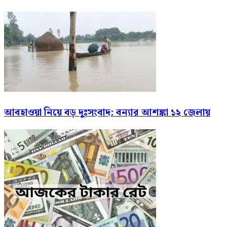
আবহাওয়া নিয়ে বড় দুঃসংবাদ: বন্যার আশঙ্কা ১২ জেলায়