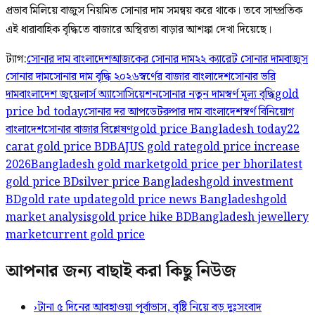
প্রভাব মিলিয়ে বাজুস নিয়মিত সোনার দাম সমন্বয় করে থাকে। তবে সাম্প্রতিক
এই ধারাবাহিক বৃদ্ধিতে বাজারে অস্থিরতা বাড়ার আশঙ্কা দেখা দিয়েছে।
ট্যাগ:
সোনার দাম বাংলাদেশ
আজকের সোনার দাম
২২ ক্যারেট সোনার দাম
বাজুস
সোনার দাম
সোনার দাম বৃদ্ধি ২০২৬
স্বর্ণের বাজার বাংলাদেশ
সোনার ভরি
দাম
বাংলাদেশ জুয়েলার্স অ্যাসোসিয়েশন
সোনার নতুন দাম
স্বর্ণ মূল্য বৃদ্ধি
gold
price bd today
সোনার দর আপডেট
রুপার দাম বাংলাদেশ
স্বর্ণ বিনিয়োগ
বাংলাদেশ
সোনার বাজার বিশ্লেষণ
gold price Bangladesh today
22
carat gold price BD
BAJUS gold rate
gold price increase
2026
Bangladesh gold market
gold price per bhori
latest
gold price BD
silver price Bangladesh
gold investment
BD
gold rate update
gold price news Bangladesh
gold
market analysis
gold price hike BD
Bangladesh jewellery
market
current gold price
আপনার জন্য বাছাই করা কিছু নিউজ
›
টানা ৫ দিনের আবহাওয়া পূর্বাভাস, বৃষ্টি নিয়ে বড় দুঃসংবাদ