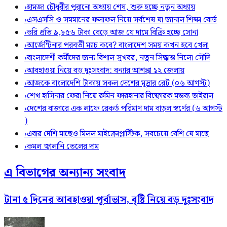
›
হামজা চৌধুরীর পুরানো অধ্যায় শেষ, শুরু হচ্ছে নতুন অধ্যায়
›
এসএসসি ও সমমানের ফলাফল নিয়ে সর্বশেষ যা জানাল শিক্ষা বোর্ড
›
ভরি প্রতি ৯,৮৫৬ টাকা বেড়ে আজ যে দামে বিক্রি হচ্ছে সোনা
›
আর্জেন্টিনার পরবর্তী ম্যাচ কবে? বাংলাদেশ সময় কখন হবে খেলা
›
বাংলাদেশী কর্মীদের জন্য বিশাল সুখবর, নতুন সিদ্ধান্ত নিলো সৌদি
›
আবহাওয়া নিয়ে বড় দুঃসংবাদ: বন্যার আশঙ্কা ১২ জেলায়
›
আজকে বাংলাদেশি টাকায় সকল দেশের মুদ্রার রেট (০৬ আগস্ট)
›
শেখ হাসিনার ফেরা নিয়ে রুমিন ফারহানার বিষ্ফোরক মন্তব্য ভাইরাল
›
দেশের বাজারে এক লাফে রেকর্ড পরিমাণ দাম বাড়ল স্বর্ণের (৬ আগস্ট
)
›
এবার দেশি মাছেও মিলল মাইক্রোপ্লাস্টিক, সবচেয়ে বেশি যে মাছে
›
কমল জ্বালানি তেলের দাম
এ বিভাগের অন্যান্য সংবাদ
টানা ৫ দিনের আবহাওয়া পূর্বাভাস, বৃষ্টি নিয়ে বড় দুঃসংবাদ