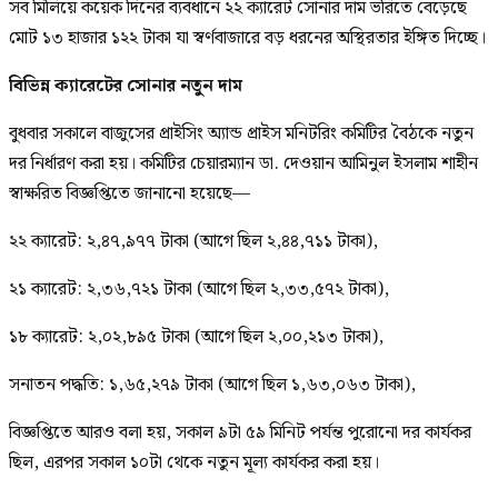
সব মিলিয়ে কয়েক দিনের ব্যবধানে ২২ ক্যারেট সোনার দাম ভরিতে বেড়েছে
মোট ১৩ হাজার ১২২ টাকা যা স্বর্ণবাজারে বড় ধরনের অস্থিরতার ইঙ্গিত দিচ্ছে।
বিভিন্ন ক্যারেটের সোনার নতুন দাম
বুধবার সকালে বাজুসের প্রাইসিং অ্যান্ড প্রাইস মনিটরিং কমিটির বৈঠকে নতুন
দর নির্ধারণ করা হয়। কমিটির চেয়ারম্যান ডা. দেওয়ান আমিনুল ইসলাম শাহীন
স্বাক্ষরিত বিজ্ঞপ্তিতে জানানো হয়েছে—
২২ ক্যারেট: ২,৪৭,৯৭৭ টাকা (আগে ছিল ২,৪৪,৭১১ টাকা),
২১ ক্যারেট: ২,৩৬,৭২১ টাকা (আগে ছিল ২,৩৩,৫৭২ টাকা),
১৮ ক্যারেট: ২,০২,৮৯৫ টাকা (আগে ছিল ২,০০,২১৩ টাকা),
সনাতন পদ্ধতি: ১,৬৫,২৭৯ টাকা (আগে ছিল ১,৬৩,০৬৩ টাকা),
বিজ্ঞপ্তিতে আরও বলা হয়, সকাল ৯টা ৫৯ মিনিট পর্যন্ত পুরোনো দর কার্যকর
ছিল, এরপর সকাল ১০টা থেকে নতুন মূল্য কার্যকর করা হয়।