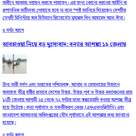
অধীনে আকামা নবায়ন করতে পারবেন। এর জন্য কোনো ধরনের আইনি বা
প্রশাসনিক জটিলতা পোহাতে হবে না বলে স্পষ্ট জানিয়ে দিয়েছেন দেশটির
ডেপুটি মিনিস্টার অব হিউম্যান রিসোর্সেস মুহান্নাদ বিন আহমেদ আল-ঈসা।
৫ ঘণ্টা আগে
আবহাওয়া নিয়ে বড় দুঃসংবাদ: বন্যার আশঙ্কা ১২ জেলায়
টানা ভারী বর্ষণ এবং ভারতের পশ্চিমবঙ্গ, আসাম ও মেঘালয়ের উজানে
অব্যাহত তীব্র বৃষ্টির প্রভাবে দেশের উত্তর, উত্তর-পূর্ব ও উত্তর-মধ্যাঞ্চলের প্রায়
১২টি জেলায় আগামী ২৪ থেকে ৭২ ঘণ্টার মধ্যে স্বল্পমেয়াদি বন্যার আশঙ্কা তীব্র
হয়ে উঠেছে। বন্যা পূর্বাভাস ও সতর্কীকরণ কেন্দ্র (এফএফডব্লিউসি) এবং
বাংলাদেশ আবহাওয়া অধিদপ্তরের যৌথ পূর্বাভাসে এই আশঙ্কার কথা জানানো
হয়েছে।
৫ ঘণ্টা আগে