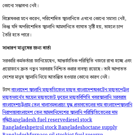
কোনো সম্ভাবনা নেই।
বিশ্লেষকরা মনে করেন, পরিশোধিত জ্বালানিতে এখনো কোনো সমস্যা নেই,
কিন্তু যদি অপরিশোধিত জ্বালানি আমদানিতে ব্যাঘাত সৃষ্টি হয়, তাহলে চাপ
তৈরি হতে পারে।
সাধারণ মানুষের জন্য বার্তা
সরকারি কর্মকর্তারা জানিয়েছেন, আন্তর্জাতিক পরিস্থিতি নজরে রাখা হচ্ছে এবং
প্রয়োজনে দ্রুত নতুন সরবরাহ নিশ্চিত করার ব্যবস্থা রয়েছে। তাই আপাতত
দেশের মানুষ জ্বালানি নিয়ে আতঙ্কিত হওয়ার কোনো কারণ নেই।
ট্যাগ:
বাংলাদেশ জ্বালানি মজুত
ডিজেল মজুত বাংলাদেশ
অকটেন মজুত
পেট্রল
মজুত
ফার্নেস অয়েল মজুত
জেট ফুয়েল মজুত
বিপিসি খবর
জ্বালানি সরবরাহ
বাংলাদেশ
চট্টগ্রাম তেল খালাস
মধ্যপ্রাচ্য যুদ্ধ প্রভাব
তেলের দাম বাংলাদেশ
জ্বালানি
নিরাপত্তা
বাংলাদেশ তেল আমদানি
দেশের জ্বালানি পরিস্থিতি
তেলের দাম
বৃদ্ধি
Bangladesh fuel reserve
diesel stock
Bangladesh
petrol stock Bangladesh
octane supply