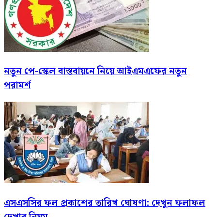
নতুন পে-স্কেল বাস্তবায়নে নিয়ে আইএমএফের নতুন
পরামর্শ
এসএসসির ফল প্রকাশের তারিখ ঘোষণা: দেখুন ফলাফল