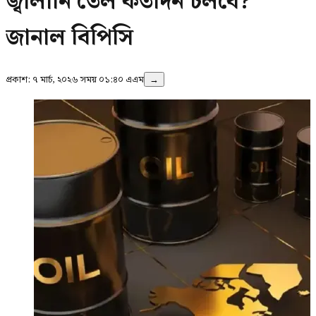
জ্বালানি তেল কতদিন চলবে?
জানাল বিপিসি
প্রকাশ:
৭ মার্চ, ২০২৬ সময় ০১:৪০ এএম
→