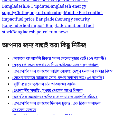
Bangladesh
furnace oil stock
jet fuel reserve
Bangladesh
BPC update
Bangladesh energy
supply
Chittagong oil unloading
Middle East conflict
impact
fuel price Bangladesh
energy security
Bangladesh
oil import Bangladesh
national fuel
stock
Bangladesh petroleum news
আপনার জন্য বাছাই করা কিছু নিউজ
›
আজকে বাংলাদেশি টাকায় সকল দেশের মুদ্রার রেট (০৭ আগস্ট)
›
নতুন পে-স্কেল বাস্তবায়নে নিয়ে আইএমএফের নতুন পরামর্শ
›
এসএসসির ফল প্রকাশের তারিখ ঘোষণা: দেখুন ফলাফল দেখার নিয়ম
›
দেশের বাজারে আজকে সোনা-রুপার সর্বশেষ দাম (০৭ আগস্ট)
›
বৃষ্টি নিয়ে যে পূর্বাভাস দিল আবহাওয়া অফিস
›
প্রধানমন্ত্রীর সম্মতি, সুখবর পেলেন লাখো শিক্ষক
›
অনৈতিক কর্মকাণ্ডের অভিযোগে জামায়াত সভাপতি বহিষ্কার
›
এসএসসির ফল প্রকাশের দিনক্ষণ চূড়ান্ত, এক ক্লিকে ফলাফল
দেখবেন যেভাবে