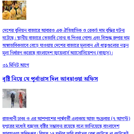
দেশের বুলিয়ন বাজারে আবারও এক ঐতিহাসিক ও রেকর্ড দাম বৃদ্ধির ঘটনা
ঘটেছে। স্থানীয় বাজারে তেজাবি সোনা বা পিওর গোল্ড এবং বিশুদ্ধ রুপার দাম
অস্বাভাবিকভাবে বেড়ে যাওয়ায় দেশের বাজারে মূল্যবান এই ধাতুগুলোর নতুন
মূল্য নির্ধারণ করেছে বাংলাদেশ জুয়েলার্স অ্যাসোসিয়েশন (বাজুস)।
৩১ মিনিট আগে
বৃষ্টি নিয়ে যে পূর্বাভাস দিল আবহাওয়া অফিস
রাজধানী ঢাকা ও এর আশপাশের পার্শ্ববর্তী এলাকায় আজ শুক্রবার (৭ আগস্ট)
দুপুরের মধ্যেই বজ্রসহ বৃষ্টির সম্ভাবনা রয়েছে বলে জানিয়েছে বাংলাদেশ
আবহাওয়া অধিদপ্তর। বিগত ২৪ ঘণ্টার ভারি বর্ষণের রেশ কাটতে না কাটতেই