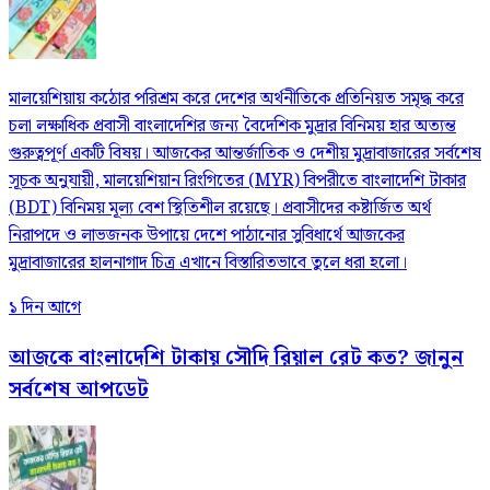
মালয়েশিয়ায় কঠোর পরিশ্রম করে দেশের অর্থনীতিকে প্রতিনিয়ত সমৃদ্ধ করে
চলা লক্ষাধিক প্রবাসী বাংলাদেশির জন্য বৈদেশিক মুদ্রার বিনিময় হার অত্যন্ত
গুরুত্বপূর্ণ একটি বিষয়। আজকের আন্তর্জাতিক ও দেশীয় মুদ্রাবাজারের সর্বশেষ
সূচক অনুযায়ী, মালয়েশিয়ান রিংগিতের (MYR) বিপরীতে বাংলাদেশি টাকার
(BDT) বিনিময় মূল্য বেশ স্থিতিশীল রয়েছে। প্রবাসীদের কষ্টার্জিত অর্থ
নিরাপদে ও লাভজনক উপায়ে দেশে পাঠানোর সুবিধার্থে আজকের
মুদ্রাবাজারের হালনাগাদ চিত্র এখানে বিস্তারিতভাবে তুলে ধরা হলো।
১ দিন আগে
আজকে বাংলাদেশি টাকায় সৌদি রিয়াল রেট কত? জানুন
সর্বশেষ আপডেট