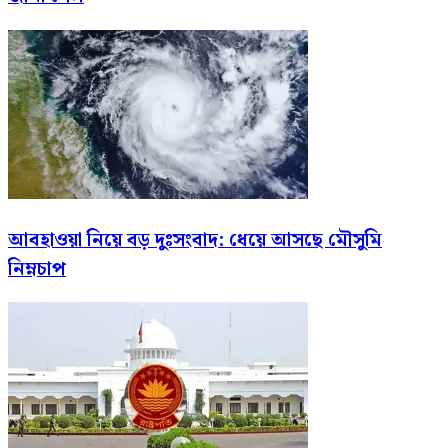
আবহাওয়া নিয়ে বড় দুঃসংবাদ: ধেয়ে আসছে মৌসুমি
নিম্নচাপ