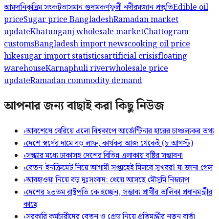
আমদানি
কৃত্রিম সংকট
ভাসমান গুদাম
কর্ণফুলী নদী
রমজান প্রস্তুতি
Edible oil
price
Sugar price Bangladesh
Ramadan market
update
Khatunganj wholesale market
Chattogram
customs
Bangladesh import news
cooking oil price
hike
sugar import statistics
artificial crisis
floating
warehouse
Karnaphuli river
wholesale price
update
Ramadan commodity demand
আপনার জন্য বাছাই করা কিছু নিউজ
›
আবশেষে বেরিয়ে এলো বিশ্বকাপে আর্জেন্টিনার হারের চাঞ্চল্যকর তথ্য
›
দেশে স্বর্ণের দামে বড় লাফ, কার্যকর আজ থেকেই (৮ আগস্ট)
›
সন্ধ্যার মধ্যে ঢাকাসহ দেশের বিভিন্ন এলাকায় বৃষ্টির সম্ভাবনা
›
বেতন-ইনক্রিমেট নিয়ে আগামী সপ্তাহেই মিলবে সুখবর! যা জানা গেল
›
আবহাওয়া নিয়ে বড় দুঃসংবাদ: ধেয়ে আসছে মৌসুমি নিম্নচাপ
›
দেশের ২৩তম রাষ্ট্রপতি কে হচ্ছেন, সম্ভাব্য প্রার্থীর তালিকা প্রধানমন্ত্রীর
কাছে
›
সরকারি কর্মচারীদের বেতন ও গ্রেড নিয়ে প্রতিমন্ত্রীর নতুন বার্তা