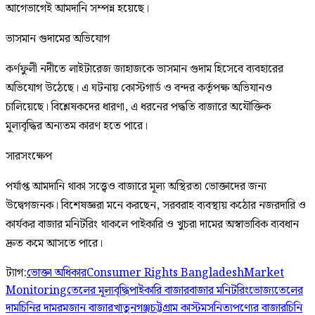
আগেভাগেই আমদানি সম্পন্ন হয়েছে।
ভাসমান গুদামের অভিযোগ
কর্ণফুলী নদীতে লাইটারেজ জাহাজকে ভাসমান গুদাম হিসেবে ব্যবহারের
অভিযোগ উঠেছে। এ ঘটনায় কোস্টগার্ড ও বন্দর কর্তৃপক্ষ অভিযানও
চালিয়েছে। বিশ্লেষকদের ধারণা, এ ধরনের পদ্ধতি বাজারে অযৌক্তিক
মূল্যবৃদ্ধির অন্যতম কারণ হতে পারে।
সারসংক্ষেপ
পর্যাপ্ত আমদানি থাকা সত্ত্বেও বাজারে মূল্য অস্থিরতা ভোক্তাদের জন্য
উদ্বেগজনক। বিশেষজ্ঞরা মনে করছেন, সরবরাহ ব্যবস্থায় কঠোর নজরদারি ও
কার্যকর বাজার মনিটরিং থাকলে পাইকারি ও খুচরা দামের অস্বাভাবিক ব্যবধান
দ্রুত কমে আসতে পারে।
ট্যাগ:
ভোক্তা অধিকার
Consumer Rights Bangladesh
Market
Monitoring
তেলের মূল্যবৃদ্ধি
পাইকারি বাজার
বাজার মনিটরিং
ভোজ্যতেলের
দাম
চিনির দাম
রমজান বাজার
খাতুনগঞ্জ
চট্টগ্রাম কাস্টমস
নিত্যপণ্যের বাজার
চিনি