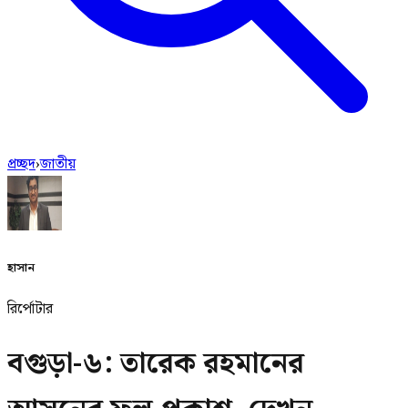
প্রচ্ছদ
›
জাতীয়
হাসান
রির্পোটার
বগুড়া-৬: তারেক রহমানের