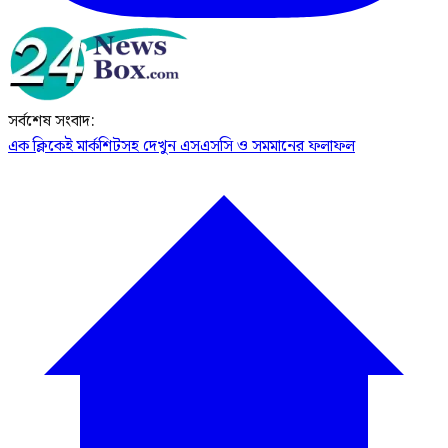
সর্বশেষ সংবাদ:
এক ক্লিকেই মার্কশিটসহ দেখুন এসএসসি ও সমমানের ফলাফল