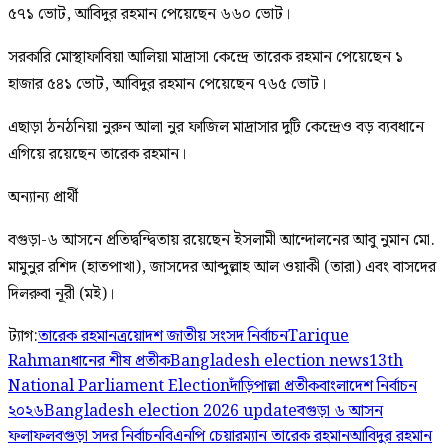
৫৭১ ভোট, আবিদুর রহমান পেয়েছেন ৬৬০ ভোট।
সরকারি মোস্থাফাবিয়া আলিয়া মাদ্রাসা কেন্দ্রে তারেক রহমান পেয়েছেন ১
হাজার ৫৪১ ভোট, আবিদুর রহমান পেয়েছেন ৭৬৫ ভোট।
এছাড়া ঠনঠনিয়া নুরুন আলা নুর ফাজিল মাদ্রাসার দুটি কেন্দ্রেও বড় ব্যবধানে
এগিয়ে রয়েছেন তারেক রহমান।
অন্যান্য প্রার্থী
বগুড়া-৬ আসনে প্রতিদ্বন্দ্বিতায় রয়েছেন ইসলামী আন্দোলনের আবু নুমান মো.
মামুনুর রশিদ (হাতপাখা), জাসদের আব্দুল্লাহ আল ওয়াকী (তারা) এবং বাসদের
দিলরুবা নূরী (মই)।
ট্যাগ:
তারেক রহমান
ত্রয়োদশ জাতীয় সংসদ নির্বাচন
Tarique
Rahman
ধানের শীষ প্রতীক
Bangladesh election news
13th
National Parliament Election
দাঁড়িপাল্লা প্রতীক
বাংলাদেশ নির্বাচন
২০২৬
Bangladesh election 2026 update
বগুড়া ৬ আসন
ফলাফল
বগুড়া সদর নির্বাচন
বিএনপি চেয়ারম্যান তারেক রহমান
আবিদুর রহমান