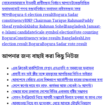
সোহেল
জামায়াতে ইসলামী প্রার্থী
বগুড়া নির্বাচন আপডেট
কেন্দ্রভিত্তিক
ফলাফল
ভোট গণনা বগুড়া
নির্বাচন ফলাফল লাইভ
বগুড়া সদর
আসন
Bogura-6 election result
Bogura Sadar
constituency
BNP Chairman Tarique Rahman
Paddy
Sheaf symbol
Abidur Rahman Sohel
Bangladesh Jamaat-
e-Islami candidate
Scale symbol election
Vote counting
Bogura
Constituency wise results Bangladesh
Live
election result Bogura
Bogura Sadar vote result
আপনার জন্য বাছাই করা কিছু নিউজ
›
এক ক্লিকেই মার্কশিটসহ দেখুন এসএসসি ও সমমানের ফলাফল
›
প্রবাসী বড় ভাই স্ত্রীর সঙ্গে মাহবুবের আপত্তিকর ভিডিও ভাইরাল ​
›
আবশেষে বেরিয়ে এলো বিশ্বকাপে আর্জেন্টিনার হারের চাঞ্চল্যকর তথ্য
›
দেশে স্বর্ণের দামে বড় লাফ, কার্যকর আজ থেকেই (৮ আগস্ট)
›
সন্ধ্যার মধ্যে ঢাকাসহ দেশের বিভিন্ন এলাকায় বৃষ্টির সম্ভাবনা
›
বেতন-ইনক্রিমেট নিয়ে আগামী সপ্তাহেই মিলবে সুখবর! যা জানা গেল
›
আবহাওয়া নিয়ে বড় দুঃসংবাদ: ধেয়ে আসছে মৌসুমি নিম্নচাপ