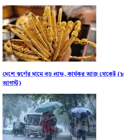
দেশে স্বর্ণের দামে বড় লাফ, কার্যকর আজ থেকেই (৮
আগস্ট)