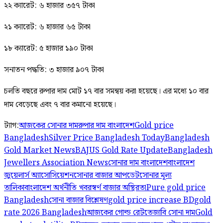
২২ ক্যারেট: ৬ হাজার ৩৫৭ টাকা
২১ ক্যারেট: ৬ হাজার ৬৫ টাকা
১৮ ক্যারেট: ৫ হাজার ১৯০ টাকা
সনাতন পদ্ধতি: ৩ হাজার ৯০৭ টাকা
চলতি বছরে রুপার দাম মোট ১৭ বার সমন্বয় করা হয়েছে। এর মধ্যে ১০ বার
দাম বেড়েছে এবং ৭ বার কমানো হয়েছে।
ট্যাগ:
আজকের সোনার দাম
রুপার দাম বাংলাদেশ
Gold price
Bangladesh
Silver Price Bangladesh Today
Bangladesh
Gold Market News
BAJUS Gold Rate Update
Bangladesh
Jewellers Association News
সোনার দাম বাংলাদেশ
বাংলাদেশ
জুয়েলার্স অ্যাসোসিয়েশন
সোনার বাজার আপডেট
সোনার মূল্য
তালিকা
বাংলাদেশ অর্থনীতি খবর
স্বর্ণ বাজার অস্থিরতা
Pure gold price
Bangladesh
সোনা বাজার বিশ্লেষণ
gold price increase BD
gold
rate 2026 Bangladesh
আজকের গোল্ড রেট
তেজাবি সোনা দাম
Gold