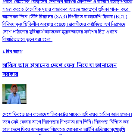
প্রবাসী রেমিটেন্স যোদ্ধাদের দৈনন্দিন আর্থিক লেনদেন ও বাজেট ব্যবস্থাপনাকে
সহজ করতে বৈদেশিক মুদ্রার বাজারদর অত্যন্ত গুরুত্বপূর্ণ ভূমিকা পালন করে।
আজকের দিনে সৌদি রিয়ালের (SAR) বিপরীতে বাংলাদেশি টাকার (BDT)
বিনিময় মূল্য স্থিতিশীল অবস্থায় রয়েছে। প্রবাসীদের কষ্টার্জিত অর্থ নিরাপদে
দেশে পাঠানোর সুবিধার্থে আজকের মুদ্রাবাজারের সর্বশেষ চিত্র এখানে
বিস্তারিতভাবে তুলে ধরা হলো।
১ দিন আগে
সাকিব আল হাসানের দেশে ফেরা নিয়ে যা জানালেন
সরকার
দেশে ফিরতে চান বাংলাদেশ ক্রিকেটের সাবেক অধিনায়ক সাকিব আল হাসান।
তবে সেই ফেরার আগে নিরাপত্তার নিশ্চয়তা চান তিনি। নিরাপত্তা নিশ্চিত করা
হলে দেশে ফিরে আদালতের বিচারসহ যেকোনো আইনি প্রক্রিয়ার মুখোমুখি