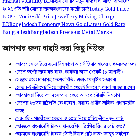
market volatility BD
বাজুস সোনার নতুন দাম
গোল্ড প্রাইস বাংলাদেশ
২০২৬
প্রতি ভরি সোনার দাম
অলংকারের মজুরি চার্জ
Today Gold Price
BD
Per Vori Gold Price
Jewellery Making Charge
BD
Bangladesh Economy News Gold
Latest Gold Rate
Bangladesh
Bangladesh Precious Metal Market
আপনার জন্য বাছাই করা কিছু নিউজ
›
আবশেষে বেরিয়ে এলো বিশ্বকাপে আর্জেন্টিনার হারের চাঞ্চল্যকর তথ্য
›
দেশে স্বর্ণের দামে বড় লাফ, কার্যকর আজ থেকেই (৮ আগস্ট)
›
সন্ধ্যার মধ্যে ঢাকাসহ দেশের বিভিন্ন এলাকায় বৃষ্টির সম্ভাবনা
›
বেতন-ইনক্রিমেট নিয়ে আগামী সপ্তাহেই মিলবে সুখবর! যা জানা গেল
›
আবহাওয়া নিয়ে বড় দুঃসংবাদ: ধেয়ে আসছে মৌসুমি নিম্নচাপ
›
দেশের ২৩তম রাষ্ট্রপতি কে হচ্ছেন, সম্ভাব্য প্রার্থীর তালিকা প্রধানমন্ত্রীর
কাছে
›
সরকারি কর্মচারীদের বেতন ও গ্রেড নিয়ে প্রতিমন্ত্রীর নতুন বার্তা
›
আজকে বাংলাদেশি টাকায় মালয়েশিয়া রিংগিত রিয়ার রেট কত?
›
আজকে বাংলাদেশি টাকায় সৌদি রিয়াল রেট কত? জানুন সর্বশেষ