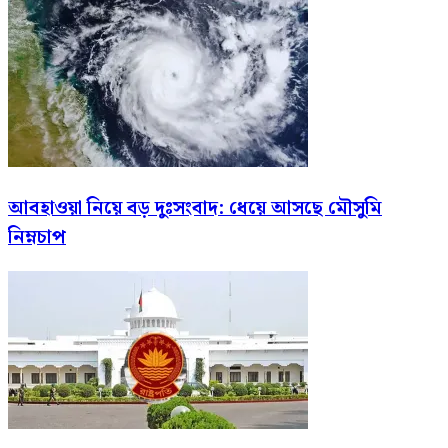
আবহাওয়া নিয়ে বড় দুঃসংবাদ: ধেয়ে আসছে মৌসুমি
নিম্নচাপ