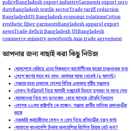
policy
Bangladesh export industry
Garments export zero
duty
Bangladesh textile sector
Trade tariff reduction
Bangladesh
US Bangladesh economic relations
Cotton
synthetic fiber garments
Bangladesh apparel export
news
Trade deficit Bangladesh US
Bangladesh
commerce ministry news
South Asia trade agreement
আপনার জন্য বাছাই করা কিছু নিউজ
›
আবশেষে বেরিয়ে এলো বিশ্বকাপে আর্জেন্টিনার হারের চাঞ্চল্যকর তথ্য
›
দেশে স্বর্ণের দামে বড় লাফ, কার্যকর আজ থেকেই (৮ আগস্ট)
›
সন্ধ্যার মধ্যে ঢাকাসহ দেশের বিভিন্ন এলাকায় বৃষ্টির সম্ভাবনা
›
বেতন-ইনক্রিমেট নিয়ে আগামী সপ্তাহেই মিলবে সুখবর! যা জানা গেল
›
আবহাওয়া নিয়ে বড় দুঃসংবাদ: ধেয়ে আসছে মৌসুমি নিম্নচাপ
›
দেশের ২৩তম রাষ্ট্রপতি কে হচ্ছেন, সম্ভাব্য প্রার্থীর তালিকা প্রধানমন্ত্রীর
কাছে
›
সরকারি কর্মচারীদের বেতন ও গ্রেড নিয়ে প্রতিমন্ত্রীর নতুন বার্তা
›
আজকে বাংলাদেশি টাকায় মালয়েশিয়া রিংগিত রিয়ার রেট কত?