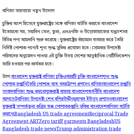
বাণিজ্য ভারসাম্যে নতুন উদ্যোগ
চুক্তির অংশ হিসেবে যুক্তরাষ্ট্রের সঙ্গে বাণিজ্য ঘাটতি কমাতে বাংলাদেশ
ইতোমধ্যে গম, সয়াবিন তেল, তুলা, এলএনজি ও উড়োজাহাজের যন্ত্রাংশসহ
বিভিন্ন পণ্য আমদানি শুরু করেছে। যুক্তরাষ্ট্রের কাঁচামাল ব্যবহার করে তৈরি
নির্দিষ্ট পোশাক পণ্যেই শূন্য শুল্ক সুবিধা প্রযোজ্য হবে। সোমবার উপদেষ্টা
পরিষদের অনুমোদন পাওয়া এই চুক্তি উভয় দেশের আনুষ্ঠানিক নোটিফিকেশন
জারি হওয়ার পর কার্যকর হবে।
ট্যাগ:
বাংলাদেশ যুক্তরাষ্ট্র বাণিজ্য চুক্তি
এআরটি চুক্তি বাংলাদেশ
শূন্য শুল্ক
পোশাক রপ্তানি
তৈরি পোশাক খাত খবর
ট্রাম্প প্রশাসন বাণিজ্য
বাংলাদেশ রপ্তানি
সংবাদ
বাণিজ্য শুল্ক কমলো
যুক্তরাষ্ট্র বাজার বাংলাদেশ
অর্থনীতি বাংলাদেশ
আপডেট
বাণিজ্য উপদেষ্টা শেখ বশিরউদ্দীন
মুহাম্মদ ইউনূস প্রশাসন
বাংলাদেশ
যুক্তরাষ্ট্র সম্পর্ক
তুলা কৃত্রিম তন্তু পোশাক
রপ্তানি সুবিধা বাংলাদেশ
বাণিজ্য ঘাটতি
কমানো
Bangladesh US trade agreement
Reciprocal Trade
Agreement ART
Zero tariff garments Bangladesh
US
Bangladesh trade news
Trump administration trade