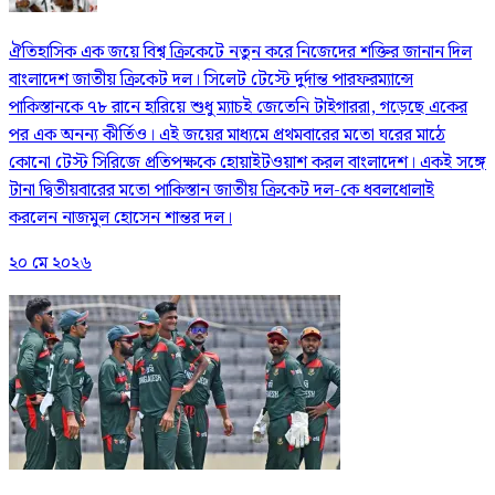
ঐতিহাসিক এক জয়ে বিশ্ব ক্রিকেটে নতুন করে নিজেদের শক্তির জানান দিল
বাংলাদেশ জাতীয় ক্রিকেট দল। সিলেট টেস্টে দুর্দান্ত পারফরম্যান্সে
পাকিস্তানকে ৭৮ রানে হারিয়ে শুধু ম্যাচই জেতেনি টাইগাররা, গড়েছে একের
পর এক অনন্য কীর্তিও। এই জয়ের মাধ্যমে প্রথমবারের মতো ঘরের মাঠে
কোনো টেস্ট সিরিজে প্রতিপক্ষকে হোয়াইটওয়াশ করল বাংলাদেশ। একই সঙ্গে
টানা দ্বিতীয়বারের মতো পাকিস্তান জাতীয় ক্রিকেট দল-কে ধবলধোলাই
করলেন নাজমুল হোসেন শান্তর দল।
২০ মে ২০২৬