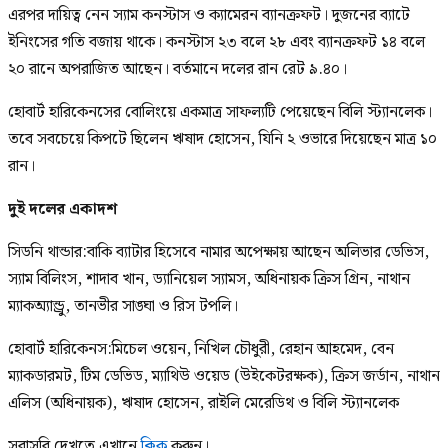
এরপর দায়িত্ব নেন স্যাম কনস্টাস ও ক্যামেরন ব্যানক্রফট। দুজনের ব্যাটে
ইনিংসের গতি বজায় থাকে। কনস্টাস ২৩ বলে ২৮ এবং ব্যানক্রফট ১৪ বলে
২০ রানে অপরাজিত আছেন। বর্তমানে দলের রান রেট ৯.৪০।
হোবার্ট হারিকেনসের বোলিংয়ে একমাত্র সাফল্যটি পেয়েছেন বিলি স্ট্যানলেক।
তবে সবচেয়ে কিপটে ছিলেন ঋষাদ হোসেন, যিনি ২ ওভারে দিয়েছেন মাত্র ১০
রান।
দুই দলের একাদশ
সিডনি থান্ডার:বাকি ব্যাটার হিসেবে নামার অপেক্ষায় আছেন অলিভার ডেভিস,
স্যাম বিলিংস, শাদাব খান, ড্যানিয়েল স্যামস, অধিনায়ক ক্রিস গ্রিন, নাথান
ম্যাকঅ্যান্ড্রু, তানভীর সাঙ্ঘা ও রিস টপলি।
হোবার্ট হারিকেনস:মিচেল ওয়েন, নিখিল চৌধুরী, রেহান আহমেদ, বেন
ম্যাকডারমট, টিম ডেভিড, ম্যাথিউ ওয়েড (উইকেটরক্ষক), ক্রিস জর্ডান, নাথান
এলিস (অধিনায়ক), ঋষাদ হোসেন, রাইলি মেরেডিথ ও বিলি স্ট্যানলেক
সরাসরি দেখতে এখানে
ক্লিক
করুন।