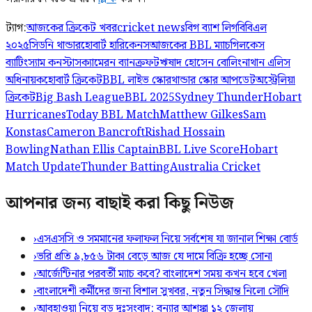
ট্যাগ:
আজকের ক্রিকেট খবর
cricket news
বিগ ব্যাশ লিগ
বিবিএল
২০২৫
সিডনি থান্ডার
হোবার্ট হারিকেনস
আজকের BBL ম্যাচ
গিলকেস
ব্যাটিং
স্যাম কনস্টাস
ক্যামেরন ব্যানক্রফট
ঋষাদ হোসেন বোলিং
নাথান এলিস
অধিনায়ক
হোবার্ট ক্রিকেট
BBL লাইভ স্কোর
থান্ডার স্কোর আপডেট
অস্ট্রেলিয়া
ক্রিকেট
Big Bash League
BBL 2025
Sydney Thunder
Hobart
Hurricanes
Today BBL Match
Matthew Gilkes
Sam
Konstas
Cameron Bancroft
Rishad Hossain
Bowling
Nathan Ellis Captain
BBL Live Score
Hobart
Match Update
Thunder Batting
Australia Cricket
আপনার জন্য বাছাই করা কিছু নিউজ
›
এসএসসি ও সমমানের ফলাফল নিয়ে সর্বশেষ যা জানাল শিক্ষা বোর্ড
›
ভরি প্রতি ৯,৮৫৬ টাকা বেড়ে আজ যে দামে বিক্রি হচ্ছে সোনা
›
আর্জেন্টিনার পরবর্তী ম্যাচ কবে? বাংলাদেশ সময় কখন হবে খেলা
›
বাংলাদেশী কর্মীদের জন্য বিশাল সুখবর, নতুন সিদ্ধান্ত নিলো সৌদি
›
আবহাওয়া নিয়ে বড় দুঃসংবাদ: বন্যার আশঙ্কা ১২ জেলায়