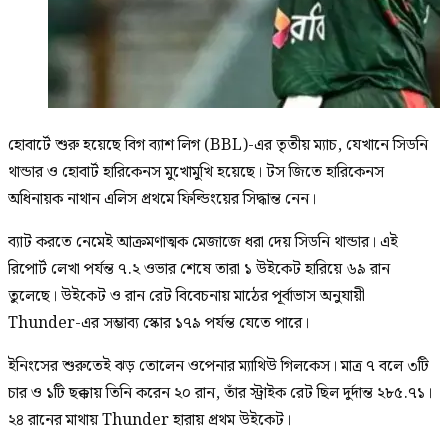
হোবার্টে শুরু হয়েছে বিগ ব্যাশ লিগ (BBL)-এর তৃতীয় ম্যাচ, যেখানে সিডনি
থান্ডার ও হোবার্ট হারিকেনস মুখোমুখি হয়েছে। টস জিতে হারিকেনস
অধিনায়ক নাথান এলিস প্রথমে ফিল্ডিংয়ের সিদ্ধান্ত নেন।
ব্যাট করতে নেমেই আক্রমণাত্মক মেজাজে ধরা দেয় সিডনি থান্ডার। এই
রিপোর্ট লেখা পর্যন্ত ৭.২ ওভার শেষে তারা ১ উইকেট হারিয়ে ৬৯ রান
তুলেছে। উইকেট ও রান রেট বিবেচনায় মাঠের পূর্বাভাস অনুযায়ী
Thunder-এর সম্ভাব্য স্কোর ১৭৯ পর্যন্ত যেতে পারে।
ইনিংসের শুরুতেই ঝড় তোলেন ওপেনার ম্যাথিউ গিলকেস। মাত্র ৭ বলে ৩টি
চার ও ১টি ছক্কায় তিনি করেন ২০ রান, তাঁর স্ট্রাইক রেট ছিল দুর্দান্ত ২৮৫.৭১।
২৪ রানের মাথায় Thunder হারায় প্রথম উইকেট।