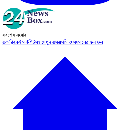
সর্বশেষ সংবাদ:
এক ক্লিকেই মার্কশিটসহ দেখুন এসএসসি ও সমমানের ফলাফল