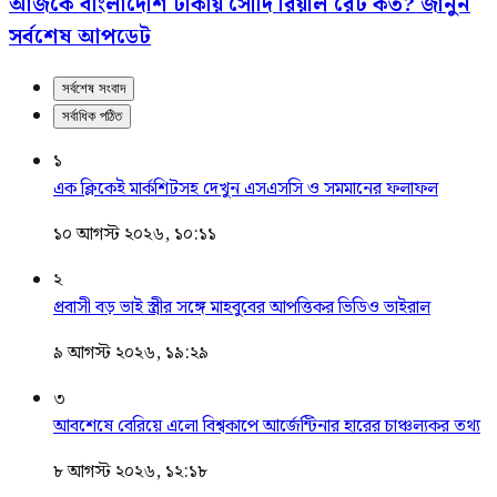
আজকে বাংলাদেশি টাকায় সৌদি রিয়াল রেট কত? জানুন
সর্বশেষ আপডেট
সর্বশেষ সংবাদ
সর্বাধিক পঠিত
১
এক ক্লিকেই মার্কশিটসহ দেখুন এসএসসি ও সমমানের ফলাফল
১০ আগস্ট ২০২৬, ১০:১১
২
প্রবাসী বড় ভাই স্ত্রীর সঙ্গে মাহবুবের আপত্তিকর ভিডিও ভাইরাল ​
৯ আগস্ট ২০২৬, ১৯:২৯
৩
আবশেষে বেরিয়ে এলো বিশ্বকাপে আর্জেন্টিনার হারের চাঞ্চল্যকর তথ্য
৮ আগস্ট ২০২৬, ১২:১৮