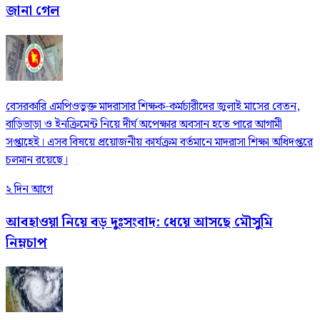
জানা গেল
বেসরকারি এমপিওভুক্ত মাদরাসার শিক্ষক-কর্মচারীদের জুলাই মাসের বেতন,
বাড়িভাড়া ও ইনক্রিমেন্ট নিয়ে দীর্ঘ অপেক্ষার অবসান হতে পারে আগামী
সপ্তাহেই। এসব বিষয়ে প্রয়োজনীয় কার্যক্রম বর্তমানে মাদরাসা শিক্ষা অধিদপ্তরে
চলমান রয়েছে।
২ দিন আগে
আবহাওয়া নিয়ে বড় দুঃসংবাদ: ধেয়ে আসছে মৌসুমি
নিম্নচাপ