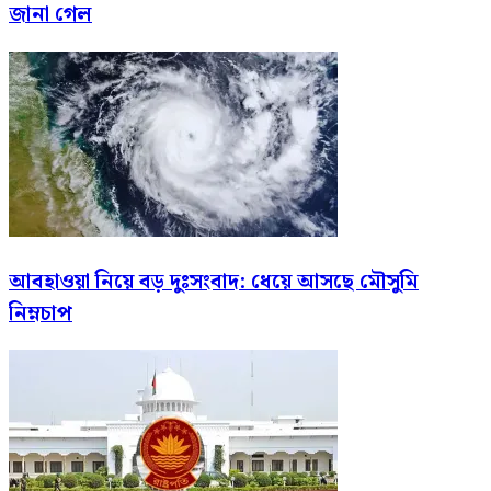
জানা গেল
আবহাওয়া নিয়ে বড় দুঃসংবাদ: ধেয়ে আসছে মৌসুমি
নিম্নচাপ