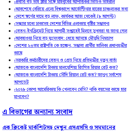
›
প্রবাসী বড় ভাই স্ত্রীর সঙ্গে মাহবুবের আপত্তিকর ভিডিও ভাইরাল ​
›
আবশেষে বেরিয়ে এলো বিশ্বকাপে আর্জেন্টিনার হারের চাঞ্চল্যকর তথ্য
›
দেশে স্বর্ণের দামে বড় লাফ, কার্যকর আজ থেকেই (৮ আগস্ট)
›
সন্ধ্যার মধ্যে ঢাকাসহ দেশের বিভিন্ন এলাকায় বৃষ্টির সম্ভাবনা
›
বেতন-ইনক্রিমেট নিয়ে আগামী সপ্তাহেই মিলবে সুখবর! যা জানা গেল
›
আবহাওয়া নিয়ে বড় দুঃসংবাদ: ধেয়ে আসছে মৌসুমি নিম্নচাপ
›
দেশের ২৩তম রাষ্ট্রপতি কে হচ্ছেন, সম্ভাব্য প্রার্থীর তালিকা প্রধানমন্ত্রীর
কাছে
›
সরকারি কর্মচারীদের বেতন ও গ্রেড নিয়ে প্রতিমন্ত্রীর নতুন বার্তা
›
আজকে বাংলাদেশি টাকায় মালয়েশিয়া রিংগিত রিয়ার রেট কত?
›
আজকে বাংলাদেশি টাকায় সৌদি রিয়াল রেট কত? জানুন সর্বশেষ
আপডেট
›
২০২৮ কোপা আমেরিকায় কি খেলবেন মেসি? নাকি বয়সের কাছে হার
মানবেন?
এ বিভাগের অন্যান্য সংবাদ
এক ক্লিকেই মার্কশিটসহ দেখুন এসএসসি ও সমমানের