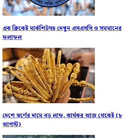
এক ক্লিকেই মার্কশিটসহ দেখুন এসএসসি ও সমমানের
ফলাফল
দেশে স্বর্ণের দামে বড় লাফ, কার্যকর আজ থেকেই (৮
আগস্ট)