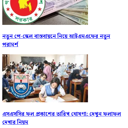
নতুন পে-স্কেল বাস্তবায়নে নিয়ে আইএমএফের নতুন
পরামর্শ
এসএসসির ফল প্রকাশের তারিখ ঘোষণা: দেখুন ফলাফল
দেখার নিয়ম