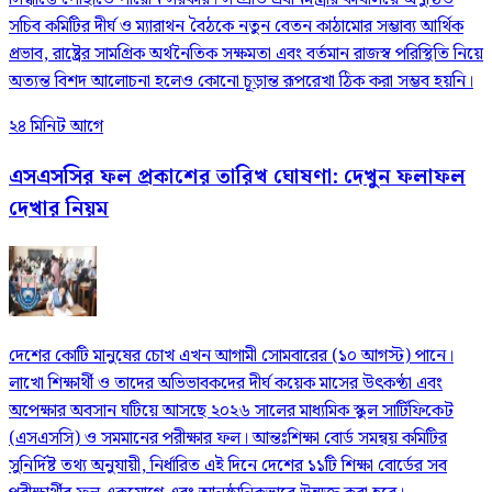
সচিব কমিটির দীর্ঘ ও ম্যারাথন বৈঠকে নতুন বেতন কাঠামোর সম্ভাব্য আর্থিক
প্রভাব, রাষ্ট্রের সামগ্রিক অর্থনৈতিক সক্ষমতা এবং বর্তমান রাজস্ব পরিস্থিতি নিয়ে
অত্যন্ত বিশদ আলোচনা হলেও কোনো চূড়ান্ত রূপরেখা ঠিক করা সম্ভব হয়নি।
২৪ মিনিট আগে
এসএসসির ফল প্রকাশের তারিখ ঘোষণা: দেখুন ফলাফল
দেখার নিয়ম
দেশের কোটি মানুষের চোখ এখন আগামী সোমবারের (১০ আগস্ট) পানে।
লাখো শিক্ষার্থী ও তাদের অভিভাবকদের দীর্ঘ কয়েক মাসের উৎকণ্ঠা এবং
অপেক্ষার অবসান ঘটিয়ে আসছে ২০২৬ সালের মাধ্যমিক স্কুল সার্টিফিকেট
(এসএসসি) ও সমমানের পরীক্ষার ফল। আন্তঃশিক্ষা বোর্ড সমন্বয় কমিটির
সুনির্দিষ্ট তথ্য অনুযায়ী, নির্ধারিত এই দিনে দেশের ১১টি শিক্ষা বোর্ডের সব