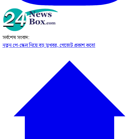
সর্বশেষ সংবাদ:
নতুন পে-স্কেল নিয়ে বড় সুখবর, গেজেট প্রকাশ কবে!