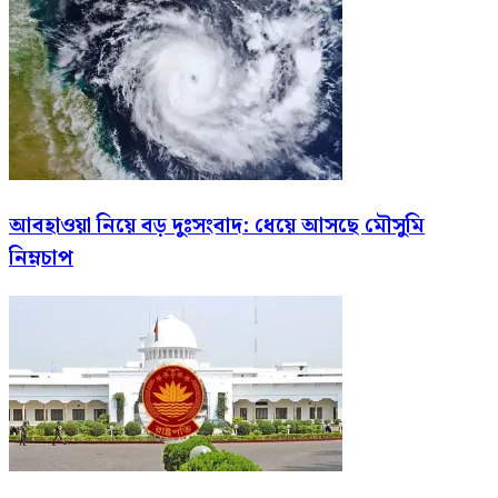
আবহাওয়া নিয়ে বড় দুঃসংবাদ: ধেয়ে আসছে মৌসুমি
নিম্নচাপ