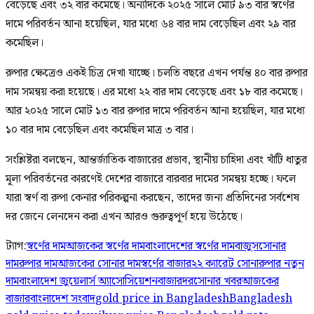
বেড়েছে এবং ৩২ বার কমেছে। অন্যদিকে ২০২৫ সালে মোট ৯৩ বার স্বর্ণের
দামে পরিবর্তন আনা হয়েছিল, যার মধ্যে ৬৪ বার দাম বেড়েছিল এবং ২৯ বার
কমেছিল।
রুপার ক্ষেত্রেও একই চিত্র দেখা যাচ্ছে। চলতি বছরে এখন পর্যন্ত ৪০ বার রুপার
দাম সমন্বয় করা হয়েছে। এর মধ্যে ২২ বার দাম বেড়েছে এবং ১৮ বার কমেছে।
আর ২০২৫ সালে মোট ১৩ বার রুপার দামে পরিবর্তন আনা হয়েছিল, যার মধ্যে
১০ বার দাম বেড়েছিল এবং কমেছিল মাত্র ৩ বার।
সংশ্লিষ্টরা বলছেন, আন্তর্জাতিক বাজারের প্রভাব, স্থানীয় চাহিদা এবং খাঁটি ধাতুর
মূল্য পরিবর্তনের কারণেই দেশের বাজারে বারবার দামের সমন্বয় হচ্ছে। ফলে
যারা স্বর্ণ বা রুপা কেনার পরিকল্পনা করছেন, তাদের জন্য প্রতিদিনের সর্বশেষ
দর জেনে লেনদেন করা এখন আরও গুরুত্বপূর্ণ হয়ে উঠেছে।
ট্যাগ:
স্বর্ণের দাম
আজকের স্বর্ণের দাম
বাংলাদেশের স্বর্ণের দাম
বাজুস
সোনার
দাম
রুপার দাম
আজকের সোনার দাম
স্বর্ণের বাজার
২২ ক্যারেট সোনা
রুপার নতুন
দাম
বাংলাদেশ জুয়েলার্স অ্যাসোসিয়েশন
বাজারদর
সোনার খবর
আজকের
বাজার
বাংলাদেশ সংবাদ
gold price in Bangladesh
Bangladesh