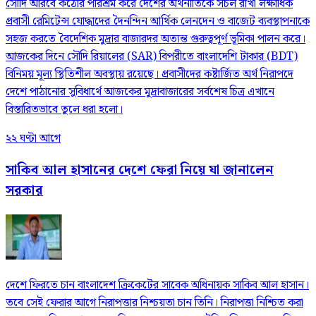
সৌদি আরবে কঠোর পরিশ্রম করে দেশের অর্থনীতিকে সচল রাখা লক্ষাধিক
প্রবাসী রেমিটেন্স যোদ্ধাদের দৈনন্দিন আর্থিক লেনদেন ও বাজেট ব্যবস্থাপনাকে
সহজ করতে বৈদেশিক মুদ্রার বাজারদর অত্যন্ত গুরুত্বপূর্ণ ভূমিকা পালন করে।
আজকের দিনে সৌদি রিয়ালের (SAR) বিপরীতে বাংলাদেশি টাকার (BDT)
বিনিময় মূল্য স্থিতিশীল অবস্থায় রয়েছে। প্রবাসীদের কষ্টার্জিত অর্থ নিরাপদে
দেশে পাঠানোর সুবিধার্থে আজকের মুদ্রাবাজারের সর্বশেষ চিত্র এখানে
বিস্তারিতভাবে তুলে ধরা হলো।
২২ ঘণ্টা আগে
সাকিব আল হাসানের দেশে ফেরা নিয়ে যা জানালেন
সরকার
দেশে ফিরতে চান বাংলাদেশ ক্রিকেটের সাবেক অধিনায়ক সাকিব আল হাসান।
তবে সেই ফেরার আগে নিরাপত্তার নিশ্চয়তা চান তিনি। নিরাপত্তা নিশ্চিত করা