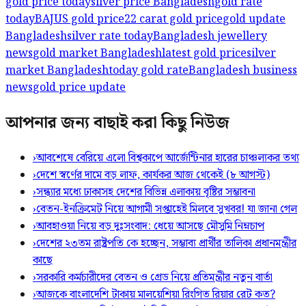
gold price today
silver price Bangladesh
gold rate
today
BAJUS gold price
22 carat gold price
gold update
Bangladesh
silver rate today
Bangladesh jewellery
news
gold market Bangladesh
latest gold price
silver
market Bangladesh
today gold rate
Bangladesh business
news
gold price update
আপনার জন্য বাছাই করা কিছু নিউজ
›
আবশেষে বেরিয়ে এলো বিশ্বকাপে আর্জেন্টিনার হারের চাঞ্চল্যকর তথ্য
›
দেশে স্বর্ণের দামে বড় লাফ, কার্যকর আজ থেকেই (৮ আগস্ট)
›
সন্ধ্যার মধ্যে ঢাকাসহ দেশের বিভিন্ন এলাকায় বৃষ্টির সম্ভাবনা
›
বেতন-ইনক্রিমেট নিয়ে আগামী সপ্তাহেই মিলবে সুখবর! যা জানা গেল
›
আবহাওয়া নিয়ে বড় দুঃসংবাদ: ধেয়ে আসছে মৌসুমি নিম্নচাপ
›
দেশের ২৩তম রাষ্ট্রপতি কে হচ্ছেন, সম্ভাব্য প্রার্থীর তালিকা প্রধানমন্ত্রীর
কাছে
›
সরকারি কর্মচারীদের বেতন ও গ্রেড নিয়ে প্রতিমন্ত্রীর নতুন বার্তা
›
আজকে বাংলাদেশি টাকায় মালয়েশিয়া রিংগিত রিয়ার রেট কত?