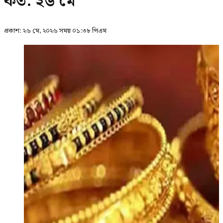
কত: ২৬ মে
প্রকাশ:
২৬ মে, ২০২৬ সময় ০১:৩৮ পিএম