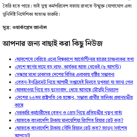
তৈরি হতে পারে। তাই সুস্থ কর্মপরিবেশ বজায় রাখতে উন্মুক্ত যোগাযোগ এবং
সুনির্দিষ্ট নির্দেশিকা অত্যন্ত জরুরি।
সূত্র: ওয়ার্কপ্লেস জার্নাল
আপনার জন্য বাছাই করা কিছু নিউজ
›
আবশেষে বেরিয়ে এলো বিশ্বকাপে আর্জেন্টিনার হারের চাঞ্চল্যকর তথ্য
›
দেশে স্বর্ণের দামে বড় লাফ, কার্যকর আজ থেকেই (৮ আগস্ট)
›
সন্ধ্যার মধ্যে ঢাকাসহ দেশের বিভিন্ন এলাকায় বৃষ্টির সম্ভাবনা
›
বেতন-ইনক্রিমেট নিয়ে আগামী সপ্তাহেই মিলবে সুখবর! যা জানা গেল
›
আবহাওয়া নিয়ে বড় দুঃসংবাদ: ধেয়ে আসছে মৌসুমি নিম্নচাপ
›
দেশের ২৩তম রাষ্ট্রপতি কে হচ্ছেন, সম্ভাব্য প্রার্থীর তালিকা প্রধানমন্ত্রীর
কাছে
›
সরকারি কর্মচারীদের বেতন ও গ্রেড নিয়ে প্রতিমন্ত্রীর নতুন বার্তা
›
আজকে বাংলাদেশি টাকায় মালয়েশিয়া রিংগিত রিয়ার রেট কত?
›
আজকে বাংলাদেশি টাকায় সৌদি রিয়াল রেট কত? জানুন সর্বশেষ
আপডেট