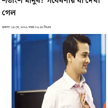
শতাংশ মানুষ? গবেষণায় যা দেখা
গেল
প্রকাশ:
১৪ মে, ২০২৬ সময় ০৬:৪২ পিএম