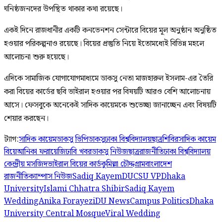
ঘনিষ্ঠজনদের উপস্থিত থাকার কথা রয়েছে।
একই দিনে রাজধানীর একটি কনভেনশন সেন্টারে বিয়ের মূল অনুষ্ঠান অনুষ্ঠিত
হওয়ার পরিকল্পনাও রয়েছে। বিয়ের প্রস্তুতি নিয়ে ইতোমধ্যেই বিভিন্ন মহলে
আলোচনা শুরু হয়েছে।
এদিকে সামাজিক যোগাযোগমাধ্যমে ডাকসু নেতা মাজহারুল ইসলাম-এর তৈরি
করা বিয়ের কার্ডের ছবি ভাইরাল হওয়ার পর বিষয়টি আরও বেশি আলোচনায়
আসে। ফেসবুকে অনেকেই সাদিক কায়েমকে শুভেচ্ছা জানাচ্ছেন এবং বিষয়টি
শেয়ার করছেন।
ট্যাগ:
সাদিক কায়েম
ডাকসু ভিপি
ডাকসু
ঢাকা বিশ্ববিদ্যালয়
ছাত্রশিবির
সাদিক কায়েম
বিয়ে
আনিকা ফরায়েজি
ঢাবি খবর
ডাকসু নিউজ
ছাত্ররাজনীতি
ঢাকা বিশ্ববিদ্যালয়
কেন্দ্রীয় মসজিদ
ভাইরাল বিয়ের কার্ড
কুমিল্লা চৌদ্দগ্রাম
বাংলাদেশ
রাজনীতি
ক্যাম্পাস নিউজ
Sadiq Kayem
DUCSU VP
Dhaka
University
Islami Chhatra Shibir
Sadiq Kayem
Wedding
Anika Forayezi
DU News
Campus Politics
Dhaka
University Central Mosque
Viral Wedding