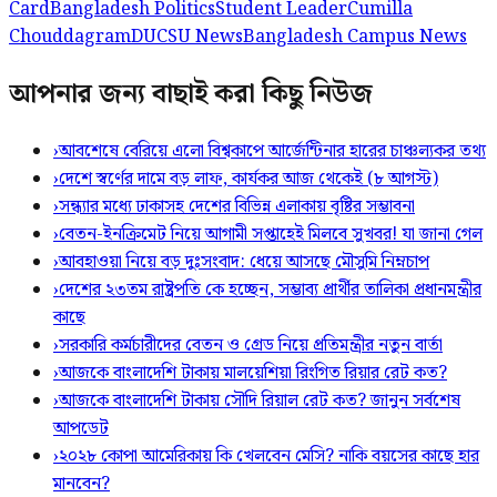
Card
Bangladesh Politics
Student Leader
Cumilla
Chouddagram
DUCSU News
Bangladesh Campus News
আপনার জন্য বাছাই করা কিছু নিউজ
›
আবশেষে বেরিয়ে এলো বিশ্বকাপে আর্জেন্টিনার হারের চাঞ্চল্যকর তথ্য
›
দেশে স্বর্ণের দামে বড় লাফ, কার্যকর আজ থেকেই (৮ আগস্ট)
›
সন্ধ্যার মধ্যে ঢাকাসহ দেশের বিভিন্ন এলাকায় বৃষ্টির সম্ভাবনা
›
বেতন-ইনক্রিমেট নিয়ে আগামী সপ্তাহেই মিলবে সুখবর! যা জানা গেল
›
আবহাওয়া নিয়ে বড় দুঃসংবাদ: ধেয়ে আসছে মৌসুমি নিম্নচাপ
›
দেশের ২৩তম রাষ্ট্রপতি কে হচ্ছেন, সম্ভাব্য প্রার্থীর তালিকা প্রধানমন্ত্রীর
কাছে
›
সরকারি কর্মচারীদের বেতন ও গ্রেড নিয়ে প্রতিমন্ত্রীর নতুন বার্তা
›
আজকে বাংলাদেশি টাকায় মালয়েশিয়া রিংগিত রিয়ার রেট কত?
›
আজকে বাংলাদেশি টাকায় সৌদি রিয়াল রেট কত? জানুন সর্বশেষ
আপডেট
›
২০২৮ কোপা আমেরিকায় কি খেলবেন মেসি? নাকি বয়সের কাছে হার
মানবেন?