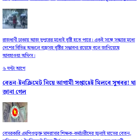
রাজধানী ঢাকায় আজ দুপুরের মধ্যেই বৃষ্টি হতে পারে। একই সঙ্গে সন্ধ্যার মধ্যে
দেশের বিভিন্ন অঞ্চলে বজ্রসহ বৃষ্টির সম্ভাবনা রয়েছে বলে জানিয়েছে
আবহাওয়া অফিস।
৬ ঘণ্টা আগে
বেতন-ইনক্রিমেট নিয়ে আগামী সপ্তাহেই মিলবে সুখবর! যা
জানা গেল
বেসরকারি এমপিওভুক্ত মাদরাসার শিক্ষক-কর্মচারীদের জুলাই মাসের বেতন,