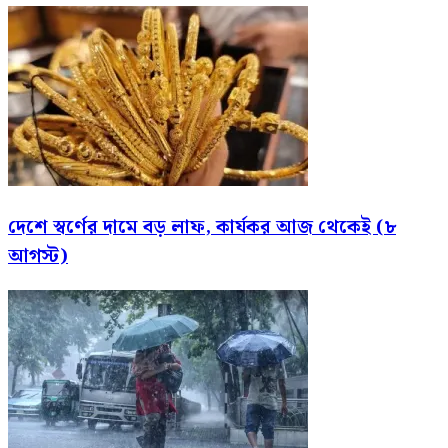
দেশে স্বর্ণের দামে বড় লাফ, কার্যকর আজ থেকেই (৮
আগস্ট)