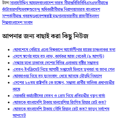
ট্যাগ:
সালাহউদ্দিন আহমদ
বাংলাদেশ ভারত সীমান্ত
বিজিবি
বিএসএফ
সীমান্তে
কাঁটাতার
পশ্চিমবঙ্গ
শুভেন্দু অধিকারী
সীমান্ত নিরাপত্তা
ভারত বাংলাদেশ
সম্পর্ক
সীমান্ত খবর
অনুপ্রবেশ
স্বরাষ্ট্র মন্ত্রণালয়
ভারতীয় রাজনীতি
লবণ
শিল্প
বাংলাদেশ সংবাদ
আপনার জন্য বাছাই করা কিছু নিউজ
›
আবশেষে বেরিয়ে এলো বিশ্বকাপে আর্জেন্টিনার হারের চাঞ্চল্যকর তথ্য
›
দেশে স্বর্ণের দামে বড় লাফ, কার্যকর আজ থেকেই (৮ আগস্ট)
›
সন্ধ্যার মধ্যে ঢাকাসহ দেশের বিভিন্ন এলাকায় বৃষ্টির সম্ভাবনা
›
বেতন-ইনক্রিমেট নিয়ে আগামী সপ্তাহেই মিলবে সুখবর! যা জানা গেল
›
আবহাওয়া নিয়ে বড় দুঃসংবাদ: ধেয়ে আসছে মৌসুমি নিম্নচাপ
›
দেশের ২৩তম রাষ্ট্রপতি কে হচ্ছেন, সম্ভাব্য প্রার্থীর তালিকা প্রধানমন্ত্রীর
কাছে
›
সরকারি কর্মচারীদের বেতন ও গ্রেড নিয়ে প্রতিমন্ত্রীর নতুন বার্তা
›
আজকে বাংলাদেশি টাকায় মালয়েশিয়া রিংগিত রিয়ার রেট কত?
›
আজকে বাংলাদেশি টাকায় সৌদি রিয়াল রেট কত? জানুন সর্বশেষ
আপডেট