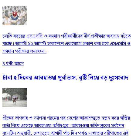
চলতি বছরের এসএসসি ও সমমান পরীক্ষার্থীদের দীর্ঘ প্রতীক্ষার অবসান ঘটতে
যাচ্ছে। আগামী ১০ আগস্ট সারাদেশে একযোগে প্রকাশ করা হবে এসএসসি ও
সমমান পরীক্ষার ফলাফল।
৪ ঘণ্টা আগে
টানা ৫ দিনের আবহাওয়া পূর্বাভাস, বৃষ্টি নিয়ে বড় দুঃসংবাদ
গ্রীষ্মের তাপদাহ ও ভ্যাপসা গরমের পর দেশের আকাশজুড়ে নতুন করে স্বস্তির
বার্তা নিয়ে এসেছে আবহাওয়া অধিদপ্তর। আবহাওয়া অধিদপ্তরের সর্বশেষ
বুলেটিন অনুযায়ী, দেশজুড়ে আগামী পাঁচ দিন পর্যন্ত লাগাতার বৃষ্টিপাতের এই