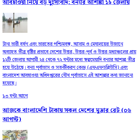
আবহাওয়া নিয়ে বড় দুঃসংবাদ: বন্যার আশঙ্কা ১২ জেলায়
টানা ভারী বর্ষণ এবং ভারতের পশ্চিমবঙ্গ, আসাম ও মেঘালয়ের উজানে
অব্যাহত তীব্র বৃষ্টির প্রভাবে দেশের উত্তর, উত্তর-পূর্ব ও উত্তর-মধ্যাঞ্চলের প্রায়
১২টি জেলায় আগামী ২৪ থেকে ৭২ ঘণ্টার মধ্যে স্বল্পমেয়াদি বন্যার আশঙ্কা তীব্র
হয়ে উঠেছে। বন্যা পূর্বাভাস ও সতর্কীকরণ কেন্দ্র (এফএফডব্লিউসি) এবং
বাংলাদেশ আবহাওয়া অধিদপ্তরের যৌথ পূর্বাভাসে এই আশঙ্কার কথা জানানো
হয়েছে।
১৩ ঘণ্টা আগে
আজকে বাংলাদেশি টাকায় সকল দেশের মুদ্রার রেট (০৬
আগস্ট)