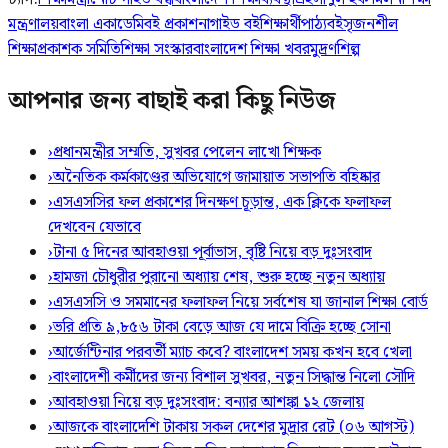
মন্ত্রণালয়
বাংলা একাডেমি
বই প্রকাশনা
গাইড বই
শিক্ষার্থী
পাঠ্যবই
সৃজনশীল
শিক্ষা
প্রকাশক সমিতি
শিক্ষা সংস্কার
বাংলাদেশ শিক্ষা খবর
মুদ্রণশিল্প
আপনার জন্য বাছাই করা কিছু নিউজ
›
প্রধানমন্ত্রীর সম্মতি, সুখবর পেলেন লাখো শিক্ষক
›
অনৈতিক কর্মকাণ্ডের অভিযোগে জামায়াত সভাপতি বহিষ্কার
›
এসএসসির ফল প্রকাশের দিনক্ষণ চূড়ান্ত, এক ক্লিকে ফলাফল
দেখবেন যেভাবে
›
টানা ৫ দিনের আবহাওয়া পূর্বাভাস, বৃষ্টি নিয়ে বড় দুঃসংবাদ
›
হামজা চৌধুরীর পুরানো অধ্যায় শেষ, শুরু হচ্ছে নতুন অধ্যায়
›
এসএসসি ও সমমানের ফলাফল নিয়ে সর্বশেষ যা জানাল শিক্ষা বোর্ড
›
ভরি প্রতি ৯,৮৫৬ টাকা বেড়ে আজ যে দামে বিক্রি হচ্ছে সোনা
›
আর্জেন্টিনার পরবর্তী ম্যাচ কবে? বাংলাদেশ সময় কখন হবে খেলা
›
বাংলাদেশী কর্মীদের জন্য বিশাল সুখবর, নতুন সিদ্ধান্ত নিলো সৌদি
›
আবহাওয়া নিয়ে বড় দুঃসংবাদ: বন্যার আশঙ্কা ১২ জেলায়
›
আজকে বাংলাদেশি টাকায় সকল দেশের মুদ্রার রেট (০৬ আগস্ট)