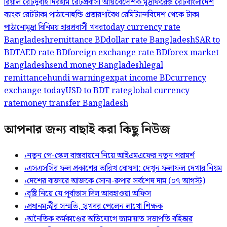
রিয়াল রেট
দুবাই দিরহাম রেট
প্রবাসী আয়
বৈদেশিক মুদ্রা
ফরেক্স রেট
বাংলাদেশ
ব্যাংক রেট
টাকা পাঠানো
হুন্ডি প্রতারণা
বৈধ রেমিট্যান্স
বিদেশ থেকে টাকা
পাঠানো
মুদ্রা বিনিময় হার
প্রবাসী খবর
today currency rate
Bangladesh
remittance BD
dollar rate Bangladesh
SAR to
BDT
AED rate BD
foreign exchange rate BD
forex market
Bangladesh
send money Bangladesh
legal
remittance
hundi warning
expat income BD
currency
exchange today
USD to BDT rate
global currency
rate
money transfer Bangladesh
আপনার জন্য বাছাই করা কিছু নিউজ
›
নতুন পে-স্কেল বাস্তবায়নে নিয়ে আইএমএফের নতুন পরামর্শ
›
এসএসসির ফল প্রকাশের তারিখ ঘোষণা: দেখুন ফলাফল দেখার নিয়ম
›
দেশের বাজারে আজকে সোনা-রুপার সর্বশেষ দাম (০৭ আগস্ট)
›
বৃষ্টি নিয়ে যে পূর্বাভাস দিল আবহাওয়া অফিস
›
প্রধানমন্ত্রীর সম্মতি, সুখবর পেলেন লাখো শিক্ষক
›
অনৈতিক কর্মকাণ্ডের অভিযোগে জামায়াত সভাপতি বহিষ্কার