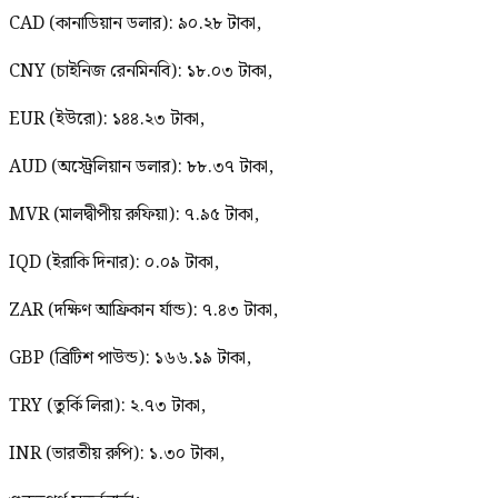
CAD (কানাডিয়ান ডলার): ৯০.২৮ টাকা,
CNY (চাইনিজ রেনমিনবি): ১৮.০৩ টাকা,
EUR (ইউরো): ১৪৪.২৩ টাকা,
AUD (অস্ট্রেলিয়ান ডলার): ৮৮.৩৭ টাকা,
MVR (মালদ্বীপীয় রুফিয়া): ৭.৯৫ টাকা,
IQD (ইরাকি দিনার): ০.০৯ টাকা,
ZAR (দক্ষিণ আফ্রিকান র্যান্ড): ৭.৪৩ টাকা,
GBP (ব্রিটিশ পাউন্ড): ১৬৬.১৯ টাকা,
TRY (তুর্কি লিরা): ২.৭৩ টাকা,
INR (ভারতীয় রুপি): ১.৩০ টাকা,