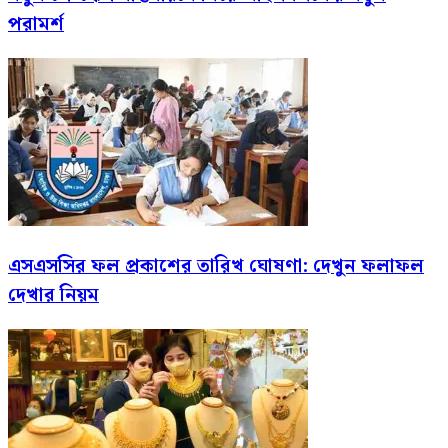
পরামর্শ
এসএসসির ফল প্রকাশের তারিখ ঘোষণা: দেখুন ফলাফল
দেখার নিয়ম