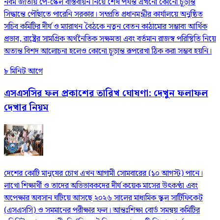
নবম জাতীয় পে-স্কেল বাস্তবায়ন নিয়ে শেষ পর্যন্ত এখনো কোনো চূড়ান্ত
সিদ্ধান্তে পৌঁছাতে পারেনি সরকার। সম্প্রতি প্রধানমন্ত্রীর কার্যালয়ে অনুষ্ঠিত
সচিব কমিটির দীর্ঘ ও ম্যারাথন বৈঠকে নতুন বেতন কাঠামোর সম্ভাব্য আর্থিক
প্রভাব, রাষ্ট্রের সামগ্রিক অর্থনৈতিক সক্ষমতা এবং বর্তমান রাজস্ব পরিস্থিতি নিয়ে
অত্যন্ত বিশদ আলোচনা হলেও কোনো চূড়ান্ত রূপরেখা ঠিক করা সম্ভব হয়নি।
৮ মিনিট আগে
এসএসসির ফল প্রকাশের তারিখ ঘোষণা: দেখুন ফলাফল
দেখার নিয়ম
দেশের কোটি মানুষের চোখ এখন আগামী সোমবারের (১০ আগস্ট) পানে।
লাখো শিক্ষার্থী ও তাদের অভিভাবকদের দীর্ঘ কয়েক মাসের উৎকণ্ঠা এবং
অপেক্ষার অবসান ঘটিয়ে আসছে ২০২৬ সালের মাধ্যমিক স্কুল সার্টিফিকেট
(এসএসসি) ও সমমানের পরীক্ষার ফল। আন্তঃশিক্ষা বোর্ড সমন্বয় কমিটির