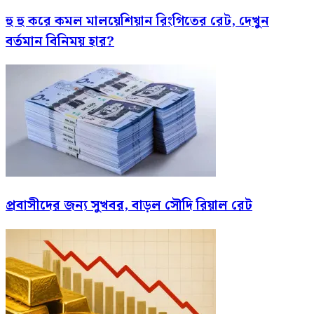
হু হু করে কমল মালয়েশিয়ান রিংগিতের রেট, দেখুন
বর্তমান বিনিময় হার?
প্রবাসীদের জন্য সুখবর, বাড়ল সৌদি রিয়াল রেট