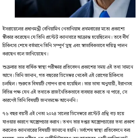
ইসরায়েলের প্রধানমন্ত্রী বেনিয়ামিন নেতানিয়াহু প্রথমবারের মতো প্রকাশ্যে
স্বীকার করেছেন যে তিনি প্রস্টেট ক্যানসারে আক্রান্ত হয়েছিলেন। তবে দীর্ঘ
চিকিৎসা শেষে বর্তমানে তিনি সম্পূর্ণ সুস্থ এবং স্বাভাবিকভাবে দায়িত্ব পালন
করছেন বলে জানিয়েছেন।
শুক্রবার তার বার্ষিক স্বাস্থ্য পরীক্ষার প্রতিবেদন প্রকাশের সময় এই তথ্য সামনে
আসে। তিনি জানান, গত বছরের ডিসেম্বর থেকেই এই রোগের চিকিৎসা
চলছিল। শুরুতে বিষয়টি গোপন রাখা হয়েছিল। তার ভাষ্য অনুযায়ী, ইরানসহ
বিভিন্ন পক্ষ যেন এই তথ্যকে রাজনৈতিকভাবে ব্যবহার করতে না পারে, সে
কারণেই তিনি বিষয়টি জনসমক্ষে আনেননি।
৭৬ বছর বয়সী এই নেতা ২০২৪ সালের ডিসেম্বরে প্রস্টেট গ্রন্থি বড় হয়ে
যাওয়ার কারণে অস্ত্রোপচার করান। তখন তার দপ্তর অস্ত্রোপচারের তথ্য প্রকাশ
করলেও ক্যানসারের বিষয়টি জানানো হয়নি। সর্বশেষ স্বাস্থ্য প্রতিবেদনে বলা