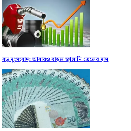
বড় দুঃসংবাদ: আবারও বাড়ল জ্বালানি তেলের দাম