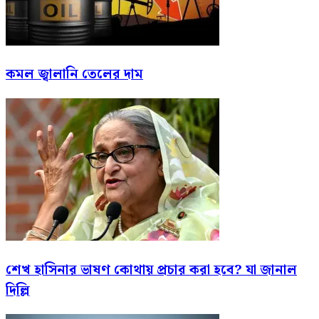
কমল জ্বালানি তেলের দাম
শেখ হাসিনার ভাষণ কোথায় প্রচার করা হবে? যা জানাল
দিল্লি