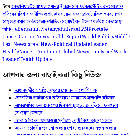
ট্যাগ:
নেতানিয়াহু
ইসরায়েল প্রধানমন্ত্রী
ক্যানসার খবর
প্রস্টেট ক্যানসার
স্বাস্থ্য
প্রতিবেদন
বিশ্ব রাজনীতি
মধ্যপ্রাচ্য
ইসরায়েল সংবাদ
রাজনৈতিক খবর
নেতার
স্বাস্থ্য
ক্যানসার চিকিৎসা
আন্তর্জাতিক সংবাদ
ইরান ইসরায়েল
বিশ্ব নেতা
স্বাস্থ্য
আপডেট
Benjamin Netanyahu
Israel PM
Prostate
Cancer
Cancer News
Health Report
World Politics
Middle
East News
Israel News
Political Update
Leader
Health
Cancer Treatment
Global News
Iran Israel
World
Leader
Health Update
আপনার জন্য বাছাই করা কিছু নিউজ
›
প্রধানমন্ত্রীর সম্মতি, সুখবর পেলেন লাখো শিক্ষক
›
অনৈতিক কর্মকাণ্ডের অভিযোগে জামায়াত সভাপতি বহিষ্কার
›
এসএসসির ফল প্রকাশের দিনক্ষণ চূড়ান্ত, এক ক্লিকে ফলাফল
দেখবেন যেভাবে
›
টানা ৫ দিনের আবহাওয়া পূর্বাভাস, বৃষ্টি নিয়ে বড় দুঃসংবাদ
›
হামজা চৌধুরীর পুরানো অধ্যায় শেষ, শুরু হচ্ছে নতুন অধ্যায়