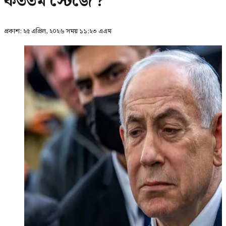
কততম স্টেজে ?
প্রকাশ:
২৫ এপ্রিল, ২০২৬ সময় ১১:২৩ এএম