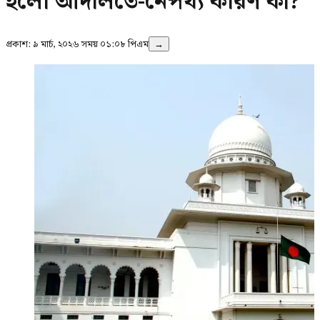
হলো আদালতে-নেপথ্য কারণ কী?
প্রকাশ:
৯ মার্চ, ২০২৬ সময় ০১:০৮ পিএম
→