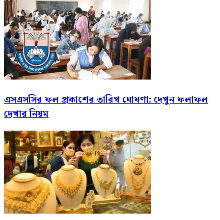
এসএসসির ফল প্রকাশের তারিখ ঘোষণা: দেখুন ফলাফল
দেখার নিয়ম