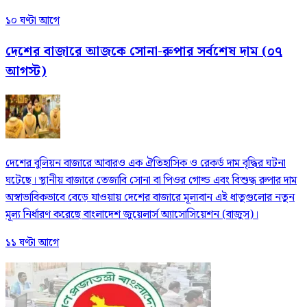
১০ ঘণ্টা আগে
দেশের বাজারে আজকে সোনা-রুপার সর্বশেষ দাম (০৭
আগস্ট)
দেশের বুলিয়ন বাজারে আবারও এক ঐতিহাসিক ও রেকর্ড দাম বৃদ্ধির ঘটনা
ঘটেছে। স্থানীয় বাজারে তেজাবি সোনা বা পিওর গোল্ড এবং বিশুদ্ধ রুপার দাম
অস্বাভাবিকভাবে বেড়ে যাওয়ায় দেশের বাজারে মূল্যবান এই ধাতুগুলোর নতুন
মূল্য নির্ধারণ করেছে বাংলাদেশ জুয়েলার্স অ্যাসোসিয়েশন (বাজুস)।
১১ ঘণ্টা আগে