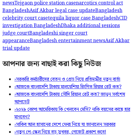
news
Tejgaon police station case
narcotics control act
Bangladesh
Asif Akbar legal case update
Bangladesh
celebrity court case
tequila liquor case Bangladesh
CID
investigation Bangladesh
Dhaka additional sessions
judge court
Bangladeshi singer court
appearance
Bangladesh entertainment news
Asif Akbar
trial update
আপনার জন্য বাছাই করা কিছু নিউজ
›
সরকারি কর্মচারীদের বেতন ও গ্রেড নিয়ে প্রতিমন্ত্রীর নতুন বার্তা
›
আজকে বাংলাদেশি টাকায় মালয়েশিয়া রিংগিত রিয়ার রেট কত?
›
আজকে বাংলাদেশি টাকায় সৌদি রিয়াল রেট কত? জানুন সর্বশেষ
আপডেট
›
২০২৮ কোপা আমেরিকায় কি খেলবেন মেসি? নাকি বয়সের কাছে হার
মানবেন?
›
সাকিব আল হাসানের দেশে ফেরা নিয়ে যা জানালেন সরকার
›
নতুন পে-স্কেল নিয়ে বড় সুখবর, গেজেট প্রকাশ কবে!