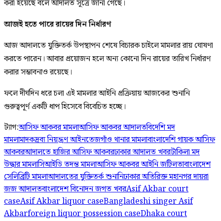
করা হয়েছে বলে আদালত সূত্রে জানা গেছে।
আজই হতে পারে রায়ের দিন নির্ধারণ
আজ আদালতে যুক্তিতর্ক উপস্থাপন শেষে বিচারক চাইলে মামলার রায় ঘোষণা
করতে পারেন। আবার প্রয়োজন হলে অন্য কোনো দিন রায়ের তারিখ নির্ধারণ
করার সম্ভাবনাও রয়েছে।
ফলে দীর্ঘদিন ধরে চলা এই মামলার আইনি প্রক্রিয়ায় আজকের শুনানি
গুরুত্বপূর্ণ একটি ধাপ হিসেবে বিবেচিত হচ্ছে।
ট্যাগ:
আসিফ আকবর মামলা
আসিফ আকবর আদালত
বিদেশি মদ
মামলা
মাদকদ্রব্য নিয়ন্ত্রণ আইন
তেজগাঁও থানার মামলা
বাংলাদেশি গায়ক আসিফ
আকবর
আদালতে হাজির আসিফ আকবর
ঢাকার আদালত খবর
টাকিলা মদ
উদ্ধার মামলা
সিআইডি তদন্ত মামলা
আসিফ আকবর আইনি জটিলতা
বাংলাদেশ
সেলিব্রিটি মামলা
আদালতের যুক্তিতর্ক শুনানি
ঢাকার অতিরিক্ত মহানগর দায়রা
জজ আদালত
বাংলাদেশ বিনোদন জগত খবর
Asif Akbar court
case
Asif Akbar liquor case
Bangladeshi singer Asif
Akbar
foreign liquor possession case
Dhaka court