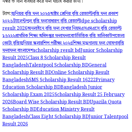
নম্বর ও সাল ব্যবহার করে ফল যাচাই করার জন্য।
ট্যাগ:
জুনিয়র বৃত্তি ফল ২০২৫
অষ্টম শ্রেণির বৃত্তি রেজাল্ট
বৃত্তি ফল প্রকাশ
২০২৬
ট্যালেন্টপুল বৃত্তি ফল
সাধারণ বৃত্তি রেজাল্ট
dpe scholarship
result 2026
অনলাইনে বৃত্তি ফল দেখার নিয়ম
এসএমএসে বৃত্তি রেজাল্ট
১৬২২২
প্রাথমিক শিক্ষা অধিদপ্তর ফলাফল
বোর্ডভিত্তিক বৃত্তি তালিকা
উপজেলা
কোটা বৃত্তি
জুনিয়র স্কলারশিপ পরীক্ষা ২০২৫
শিক্ষা মন্ত্রণালয় ফল ঘোষণা
বৃত্তি
ফলাফল বাংলাদেশ
scholarship result bd
Junior Scholarship
Result 2025
Class 8 Scholarship Result
Bangladesh
Talentpool Scholarship BD
General
Scholarship Result BD
Online Scholarship Result
Bangladesh
SMS Scholarship Result 16222
Primary
Education Scholarship BD
Bangladesh Junior
Scholarship Exam 2025
Scholarship Result 25 February
2026
Board Wise Scholarship Result BD
Upazila Quota
Scholarship BD
Education Ministry Result
Bangladesh
Class Eight Scholarship BD
Junior Talentpool
Result 2026