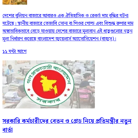
দেশের বুলিয়ন বাজারে আবারও এক ঐতিহাসিক ও রেকর্ড দাম বৃদ্ধির ঘটনা
ঘটেছে। স্থানীয় বাজারে তেজাবি সোনা বা পিওর গোল্ড এবং বিশুদ্ধ রুপার দাম
অস্বাভাবিকভাবে বেড়ে যাওয়ায় দেশের বাজারে মূল্যবান এই ধাতুগুলোর নতুন
মূল্য নির্ধারণ করেছে বাংলাদেশ জুয়েলার্স অ্যাসোসিয়েশন (বাজুস)।
১১ ঘণ্টা আগে
সরকারি কর্মচারীদের বেতন ও গ্রেড নিয়ে প্রতিমন্ত্রীর নতুন
বার্তা