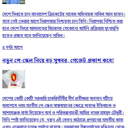
দেশে ফিরতে চান বাংলাদেশ ক্রিকেটের সাবেক অধিনায়ক সাকিব আল হাসান।
তবে সেই ফেরার আগে নিরাপত্তার নিশ্চয়তা চান তিনি। নিরাপত্তা নিশ্চিত করা
হলে দেশে ফিরে আদালতের বিচারসহ যেকোনো আইনি প্রক্রিয়ার মুখোমুখি
হতেও প্রস্তুত বলে জানিয়েছেন সাকিব।
৫ ঘণ্টা আগে
নতুন পে-স্কেল নিয়ে বড় সুখবর, গেজেট প্রকাশ কবে!
দেশের কোটি কোটি সরকারি চাকরিজীবীর দীর্ঘ প্রতীক্ষার অবসান ঘটিয়ে
অবশেষে নবম জাতীয় পে-স্কেল বাস্তবায়নের ক্ষেত্রে অত্যন্ত ইতিবাচক ও
আশাব্যঞ্জক বার্তা দিয়েছেন অর্থ ও পরিকল্পনামন্ত্রী আমির খসরু মাহমুদ চৌধুরী।
তিনি স্পষ্ট জানিয়েছেন যে, নতুন এই বেতন কাঠামো প্রণয়নের যাবতীয় কাজ
এখন একেবারে চূড়ান্ত পর্যায়ে রয়েছে। সরকারের উচ্চপর্যায়ের মন্ত্রিসভা থেকে