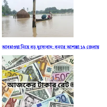
আবহাওয়া নিয়ে বড় দুঃসংবাদ: বন্যার আশঙ্কা ১২ জেলায়