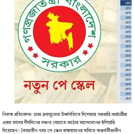
নিজস্ব প্রতিবেদক: ঢাকা দ্রব্যমূল্যের ঊর্ধ্বগতিতে দিশেহারা সরকারি কর্মচারীরা
এবার তাদের দীর্ঘদিনের বঞ্চনা ঘোচাতে কঠোর আন্দোলনের হুঁশিয়ারি
দিয়েছেন। বৈষম্যহীন নবম পে-স্কেল বাস্তবায়নের দাবিতে অন্তর্বর্তীকালীন