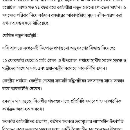
হয়েছিল। অথচ গত ১১ বছর ধরে কর্মচারীরা নতুন কোনো পে-স্কেল পায়নি। ৬
সদস্যের পরিবার নিয়ে বর্তমান বাজারের আকাশছোঁয়া মূল্যে জীবনধারণ করা
এখন অসম্ভব হয়ে দাঁড়িয়েছে।
​ঘোষিত নতুন কর্মসূচি:
​দাবি আদায়ে সংগঠনটি নিম্নোক্ত ধাপগুলো অনুসরণের সিদ্ধান্ত নিয়েছে:
​২২ ফেব্রুয়ারি থেকে ৫ মার্চ: জেলা ও উপজেলা পর্যায়ে স্থানীয় সংসদ সদস্য ও
মন্ত্রীদের সাথে সাক্ষাৎ এবং প্রধানমন্ত্রীর বরাবরে স্মারকলিপি প্রদান।
​কেন্দ্রীয় পর্যায়ে: কেন্দ্রীয় নেতারা সরাসরি মন্ত্রিপরিষদ সদস্যদের সাথে সাক্ষাৎ
করে স্মারকলিপি দেবেন।
​রমজান মাস জুড়ে: বিভাগীয় শহরগুলোতে প্রতিনিধি সমাবেশ ও সাংগঠনিক
কার্যক্রম অব্যাহত থাকবে।
​সরকারি কর্মচারীদের প্রত্যাশা, বর্তমান সরকার দ্রব্যমূল্যের লাগামহীন ঊর্ধ্বগতি
বিবেচনা করে দ্রুততম সময়ের মধ্যে একটি বৈষম্যহীন ৯ম পে-স্কেল উপহার