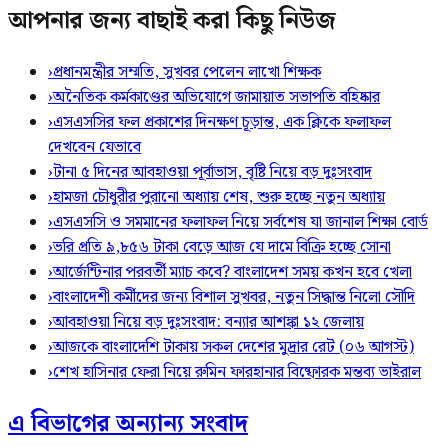
আপনার জন্য বাছাই করা কিছু নিউজ
›
প্রধানমন্ত্রীর সম্মতি, সুখবর পেলেন লাখো শিক্ষক
›
অনৈতিক কর্মকাণ্ডের অভিযোগে জামায়াত সভাপতি বহিষ্কার
›
এসএসসির ফল প্রকাশের দিনক্ষণ চূড়ান্ত, এক ক্লিকে ফলাফল
দেখবেন যেভাবে
›
টানা ৫ দিনের আবহাওয়া পূর্বাভাস, বৃষ্টি নিয়ে বড় দুঃসংবাদ
›
হামজা চৌধুরীর পুরানো অধ্যায় শেষ, শুরু হচ্ছে নতুন অধ্যায়
›
এসএসসি ও সমমানের ফলাফল নিয়ে সর্বশেষ যা জানাল শিক্ষা বোর্ড
›
ভরি প্রতি ৯,৮৫৬ টাকা বেড়ে আজ যে দামে বিক্রি হচ্ছে সোনা
›
আর্জেন্টিনার পরবর্তী ম্যাচ কবে? বাংলাদেশ সময় কখন হবে খেলা
›
বাংলাদেশী কর্মীদের জন্য বিশাল সুখবর, নতুন সিদ্ধান্ত নিলো সৌদি
›
আবহাওয়া নিয়ে বড় দুঃসংবাদ: বন্যার আশঙ্কা ১২ জেলায়
›
আজকে বাংলাদেশি টাকায় সকল দেশের মুদ্রার রেট (০৬ আগস্ট)
›
শেখ হাসিনার ফেরা নিয়ে রুমিন ফারহানার বিষ্ফোরক মন্তব্য ভাইরাল
এ বিভাগের অন্যান্য সংবাদ