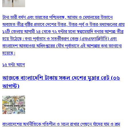
টানা ভারী বর্ষণ এবং ভারতের পশ্চিমবঙ্গ, আসাম ও মেঘালয়ের উজানে
অব্যাহত তীব্র বৃষ্টির প্রভাবে দেশের উত্তর, উত্তর-পূর্ব ও উত্তর-মধ্যাঞ্চলের প্রায়
১২টি জেলায় আগামী ২৪ থেকে ৭২ ঘণ্টার মধ্যে স্বল্পমেয়াদি বন্যার আশঙ্কা তীব্র
হয়ে উঠেছে। বন্যা পূর্বাভাস ও সতর্কীকরণ কেন্দ্র (এফএফডব্লিউসি) এবং
বাংলাদেশ আবহাওয়া অধিদপ্তরের যৌথ পূর্বাভাসে এই আশঙ্কার কথা জানানো
হয়েছে।
১৫ ঘণ্টা আগে
আজকে বাংলাদেশি টাকায় সকল দেশের মুদ্রার রেট (০৬
আগস্ট)
বাংলাদেশের অর্থনীতিকে গতিশীল ও সচল রাখার পেছনে যাঁদের ঘাম ও শ্রম