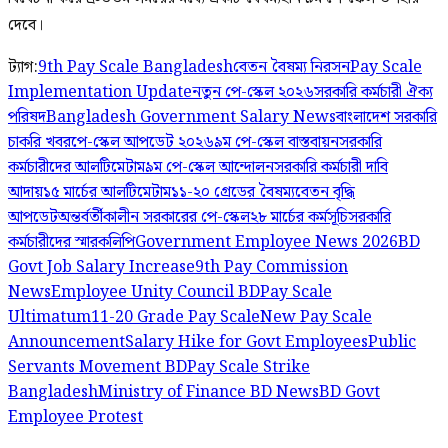
দেবে।
ট্যাগ:
9th Pay Scale Bangladesh
বেতন বৈষম্য নিরসন
Pay Scale
Implementation Update
নতুন পে-স্কেল ২০২৬
সরকারি কর্মচারী ঐক্য
পরিষদ
Bangladesh Government Salary News
বাংলাদেশ সরকারি
চাকরি খবর
পে-স্কেল আপডেট ২০২৬
৯ম পে-স্কেল বাস্তবায়ন
সরকারি
কর্মচারীদের আলটিমেটাম
৯ম পে-স্কেল আন্দোলন
সরকারি কর্মচারী দাবি
আদায়
১৫ মার্চের আলটিমেটাম
১১-২০ গ্রেডের বৈষম্য
বেতন বৃদ্ধি
আপডেট
অন্তর্বর্তীকালীন সরকারের পে-স্কেল
২৮ মার্চের কর্মসূচি
সরকারি
কর্মচারীদের স্মারকলিপি
Government Employee News 2026
BD
Govt Job Salary Increase
9th Pay Commission
News
Employee Unity Council BD
Pay Scale
Ultimatum
11-20 Grade Pay Scale
New Pay Scale
Announcement
Salary Hike for Govt Employees
Public
Servants Movement BD
Pay Scale Strike
Bangladesh
Ministry of Finance BD News
BD Govt
Employee Protest