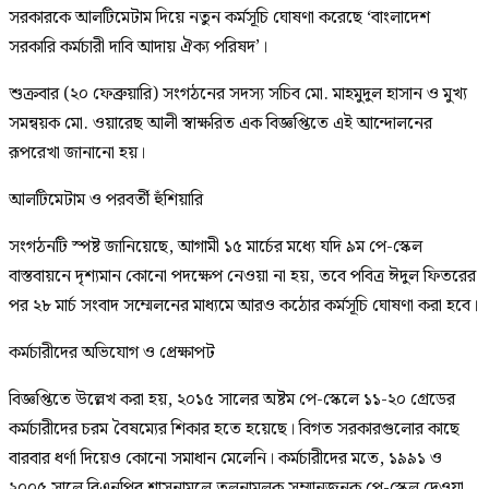
সরকারকে আলটিমেটাম দিয়ে নতুন কর্মসূচি ঘোষণা করেছে ‘বাংলাদেশ
সরকারি কর্মচারী দাবি আদায় ঐক্য পরিষদ’।
​শুক্রবার (২০ ফেব্রুয়ারি) সংগঠনের সদস্য সচিব মো. মাহমুদুল হাসান ও মুখ্য
সমন্বয়ক মো. ওয়ারেছ আলী স্বাক্ষরিত এক বিজ্ঞপ্তিতে এই আন্দোলনের
রূপরেখা জানানো হয়।
​আলটিমেটাম ও পরবর্তী হুঁশিয়ারি
​সংগঠনটি স্পষ্ট জানিয়েছে, আগামী ১৫ মার্চের মধ্যে যদি ৯ম পে-স্কেল
বাস্তবায়নে দৃশ্যমান কোনো পদক্ষেপ নেওয়া না হয়, তবে পবিত্র ঈদুল ফিতরের
পর ২৮ মার্চ সংবাদ সম্মেলনের মাধ্যমে আরও কঠোর কর্মসূচি ঘোষণা করা হবে।
​কর্মচারীদের অভিযোগ ও প্রেক্ষাপট
​বিজ্ঞপ্তিতে উল্লেখ করা হয়, ২০১৫ সালের অষ্টম পে-স্কেলে ১১-২০ গ্রেডের
কর্মচারীদের চরম বৈষম্যের শিকার হতে হয়েছে। বিগত সরকারগুলোর কাছে
বারবার ধর্ণা দিয়েও কোনো সমাধান মেলেনি। কর্মচারীদের মতে, ১৯৯১ ও
২০০৫ সালে বিএনপির শাসনামলে তুলনামূলক সম্মানজনক পে-স্কেল দেওয়া