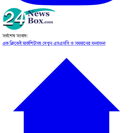
সর্বশেষ সংবাদ:
এক ক্লিকেই মার্কশিটসহ দেখুন এসএসসি ও সমমানের ফলাফল