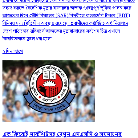
প্রবাসী রেমিটেন্স যোদ্ধাদের দৈনন্দিন আর্থিক লেনদেন ও বাজেট ব্যবস্থাপনাকে
সহজ করতে বৈদেশিক মুদ্রার বাজারদর অত্যন্ত গুরুত্বপূর্ণ ভূমিকা পালন করে।
আজকের দিনে সৌদি রিয়ালের (SAR) বিপরীতে বাংলাদেশি টাকার (BDT)
বিনিময় মূল্য স্থিতিশীল অবস্থায় রয়েছে। প্রবাসীদের কষ্টার্জিত অর্থ নিরাপদে
দেশে পাঠানোর সুবিধার্থে আজকের মুদ্রাবাজারের সর্বশেষ চিত্র এখানে
বিস্তারিতভাবে তুলে ধরা হলো।
২ দিন আগে
এক ক্লিকেই মার্কশিটসহ দেখুন এসএসসি ও সমমানের